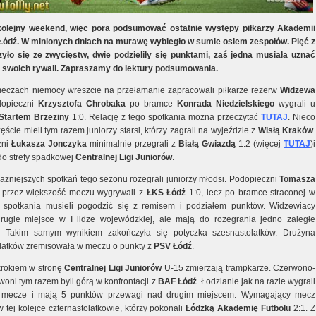
kolejny weekend, więc pora podsumować ostatnie występy piłkarzy Akademii
ódź. W minionych dniach na murawę wybiegło w sumie osiem zespołów. Pięć z
zyło się ze zwycięstw, dwie podzieliły się punktami, zaś jedna musiała uznać
swoich rywali. Zapraszamy do lektury podsumowania.
meczach niemocy wreszcie na przełamanie zapracowali piłkarze rezerw
Widzewa
dopieczni
Krzysztofa
Chrobaka
po bramce
Konrada
Niedzielskiego
wygrali u
Startem
Brzeziny
1:0. Relację z tego spotkania można przeczytać
TUTAJ
. Nieco
ęście mieli tym razem juniorzy starsi, którzy zagrali na wyjeździe z
Wisłą Kraków
.
zni
Łukasza
Jonczyka
minimalnie przegrali z
Białą
Gwiazdą
1:2 (więcej
TUTAJ
)i
 do strefy spadkowej
Centralnej Ligi
Juniorów
.
ażniejszych spotkań tego sezonu rozegrali juniorzy młodsi. Podopieczni
Tomasza
przez większość meczu wygrywali z
ŁKS Łódź
1:0, lecz po bramce straconej w
spotkania musieli pogodzić się z remisem i podziałem punktów. Widzewiacy
rugie miejsce w I lidze wojewódzkiej, ale mają do rozegrania jedno zaległe
a. Takim samym wynikiem zakończyła się potyczka szesnastolatków. Drużyna
latków zremisowała w meczu o punkty z
PSV
Łódź
.
rokiem w stronę
Centralnej
Ligi
Juniorów
U-15 zmierzają trampkarze. Czerwono-
woni tym razem byli górą w konfrontacji z
BAF
Łódź
. Łodzianie jak na razie wygrali
e mecze i mają 5 punktów przewagi nad drugim miejscem. Wymagający mecz
w tej kolejce czternastolatkowie, którzy pokonali
Łódzką
Akademię
Futbolu
2:1. Z