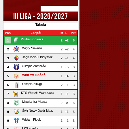
III LIGA - 2026/2027
Tabela
Pos
Zespół
M
+/-
Pkt
Pelikan Łowicz
1
2
+2
6
Wigry Suwałki
2
2
+2
4
Jagiellonia II Białystok
3
2
+1
4
Olimpia Zambrów
4
1
+5
3
Widzew II Łódź
5
1
+4
3
Olimpia Elbląg
6
2
+1
3
KTS Weszło Warszawa
7
1
+1
3
Mławianka Mława
8
2
0
3
Świt Nowy Dwór Maz.
9
1
+1
3
Wisła II Płock
9
1
+1
3
ŁKS Łomża