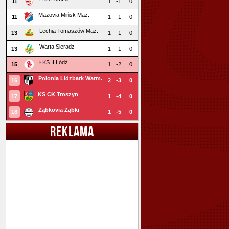
11
1
-1
0
Mazovia Mińsk Maz.
11
1
-1
0
Lechia Tomaszów Maz.
13
1
-1
0
Warta Sieradz
13
1
-1
0
ŁKS II Łódź
15
1
-2
0
Polonia Lidzbark Warm.
16
2
-3
0
KS CK Troszyn
17
1
-4
0
Ząbkovia Ząbki
18
1
-5
0
REKLAMA