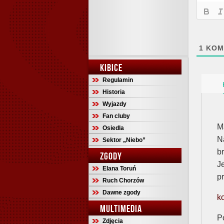
1
KOM
KIBICE
Regulamin
Historia
Wyjazdy
Fan cluby
M
Osiedla
N
Sektor „Niebo”
b
ZGODY
J
Elana Toruń
p
Ruch Chorzów
Dawne zgody
k
MULTIMEDIA
P
Zdjęcia