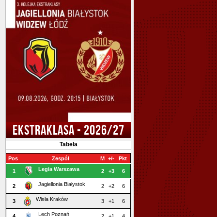
EKSTRAKLASA - 2026/27
Tabela
Pos
Zespół
M
+/-
Pkt
Legia Warszawa
1
2
+3
6
Jagiellonia Białystok
2
2
+2
6
Wisła Kraków
3
3
+1
6
Lech Poznań
4
2
+1
4