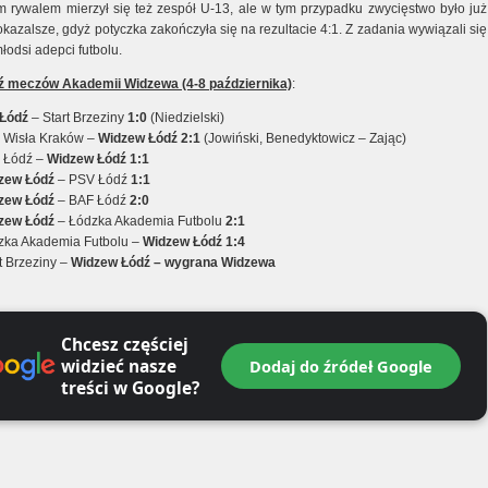
 rywalem mierzył się też zespół U-13, ale w tym przypadku zwycięstwo było już
kazalsze, gdyż potyczka zakończyła się na rezultacie 4:1. Z zadania wywiązali się
łodsi adepci futbolu.
ź meczów Akademii Widzewa (4-8 października)
:
I Łódź
– Start Brzeziny
1:0
(Niedzielski)
: Wisła Kraków –
Widzew
Łódź 2:1
(Jowiński, Benedyktowicz – Zając)
S Łódź –
Widzew
Łódź 1:1
zew
Łódź
– PSV Łódź
1:1
zew Łódź
– BAF Łódź
2:0
zew Łódź
– Łódzka Akademia Futbolu
2:1
dzka Akademia Futbolu –
Widzew
Łódź 1:4
rt Brzeziny –
Widzew
Łódź – wygrana Widzewa
Chcesz częściej
widzieć nasze
Dodaj do źródeł Google
treści w Google?