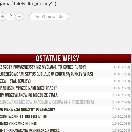
arnąć bilety dla „rodziny” :)
2
Odpowiedz
OSTATNIE WPISY
z Szoty poważniejszy niż myślano. To koniec rundy!
[11.10.2023]
łodzieżowcami status quo, ale w końcu są punkty w PJS!
[11.10.2023]
zew - Stal (kulisy)
[11.10.2023]
Hanousek: "Przed nami dużo pracy"
[11.10.2023]
ny widzewiaków po meczu ze Stalą
[10.10.2023]
sumowanie meczów Akademii Widzewa (4-8 października)
[10.10.2023]
ab pierwszej drużyny poszerzony
[10.10.2023]
sumowanie 11. kolejki IV ligi
[10.10.2023]
aniks z bramką kolejki
[10.10.2023]
 U-19: Nieznaczna przegrana z Wisłą
[10.10.2023]