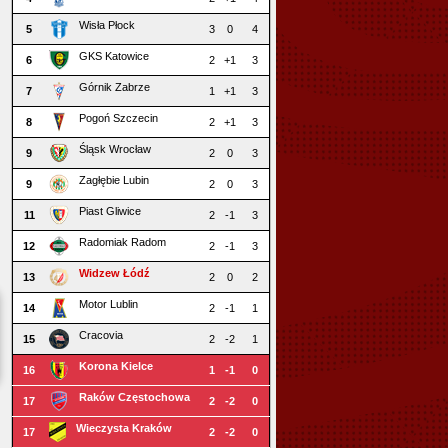
Wisła Płock
5
3
0
4
GKS Katowice
6
2
+1
3
Górnik Zabrze
7
1
+1
3
Pogoń Szczecin
8
2
+1
3
Śląsk Wrocław
9
2
0
3
Zagłębie Lubin
9
2
0
3
Piast Gliwice
11
2
-1
3
Radomiak Radom
12
2
-1
3
Widzew Łódź
13
2
0
2
Motor Lublin
14
2
-1
1
Cracovia
15
2
-2
1
Korona Kielce
16
1
-1
0
Raków Częstochowa
17
2
-2
0
Wieczysta Kraków
17
2
-2
0