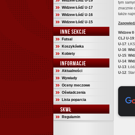
Widzew Łódź U-19
tym samym
Widzew Łódź U-17
znacznie o
także najm
Widzew Łódź U-16
Widzew Łódź U-15
Zapowied
INNE SEKCJE
Widzew
I
CLJ U-19
Futsal
U-17
: ŁK
Koszykówka
U-16
:
Wid
Kobiety
U-15
:
Wid
U-14
:
Wid
INFORMACJE
U-13
: Łó
Aktualności
U-12
: Sta
Wywiady
Oceny meczowe
Oświadczenia
Lista poparcia
SKWŁ
Regulamin