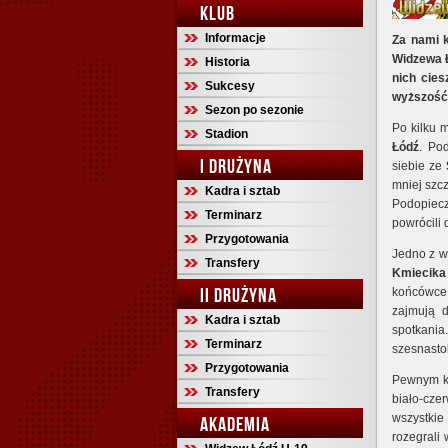
KLUB
Informacje
Za nami 
Widzewa Ł
Historia
nich cies
Sukcesy
wyższość 
Sezon po sezonie
Po kilku 
Stadion
Łódź
. Po
I DRUŻYNA
siebie ze
mniej szcz
Kadra i sztab
Podopiec
Terminarz
powrócili
Przygotowania
Jedno z w
Transfery
Kmiecika
II DRUŻYNA
końcówce 
zajmują d
Kadra i sztab
spotkani
Terminarz
szesnasto
Przygotowania
Pewnym k
Transfery
biało-czer
wszystki
AKADEMIA
rozegrali 