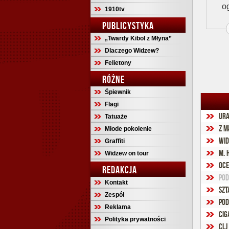
og
1910tv
PUBLICYSTYKA
„Twardy Kibol z Młyna”
Dlaczego Widzew?
Felietony
RÓŻNE
Śpiewnik
Flagi
Ura
Tatuaże
Z m
Młode pokolenie
Wid
Graffiti
M. 
Widzew on tour
Oce
REDAKCJA
Pod
Kontakt
Szt
Zespół
Pod
Reklama
Cig
Polityka prywatności
CLJ