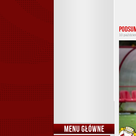
Podsum
10 paździer
MENU GŁÓWNE