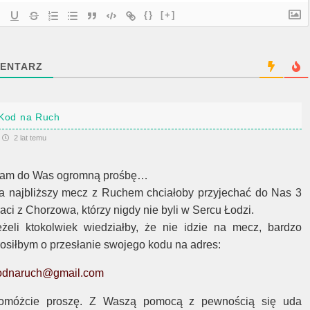
{}
[+]
ENTARZ
Kod na Ruch
2 lat temu
am do Was ogromną prośbę…
a najbliższy mecz z Ruchem chciałoby przyjechać do Nas 3
raci z Chorzowa, którzy nigdy nie byli w Sercu Łodzi.
eżeli ktokolwiek wiedziałby, że nie idzie na mecz, bardzo
rosiłbym o przesłanie swojego kodu na adres:
odnaruch@gmail.com
omóżcie proszę. Z Waszą pomocą z pewnością się uda