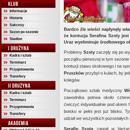
KLUB
Informacje
Historia
Sukcesy
Bardzo źle wieści napłynęły wł
Sezon po sezonie
że kontuzja Serafina Szoty jes
Stadion
Uraz wyeliminuje środkowego ob
I DRUŻYNA
Problemy
Szoty
zaczęły się po 
Kadra i sztab
początku pierwszej w tym sezonie 
Terminarz
kontuzji stawu skokowego i na spo
Przygotowania
Pruszków
przybył o kulach, by je
Transfery
kolegów.
II DRUŻYNA
Początkowo sztab medyczny
Wi
Kadra i sztab
zawodnika potrwa około cztere
Terminarz
ćwiczyć indywidualnie pod okiem f
Przygotowania
boisko w pełni jest już blisko.
Transfery
udział we wszystkich pozostałych 
AKADEMIA
Serafin Szota
zagrał w bieżąc