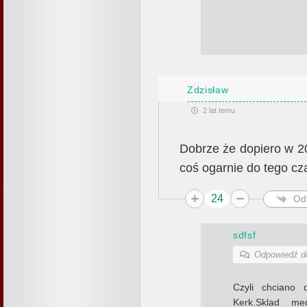
Zdzisław
2 lat temu
Dobrze że dopiero w 2
coś ogarnie do tego cz
24
Od
sdfsf
Odpowiedź 
Czyli chciano 
Kerk.Sklad m