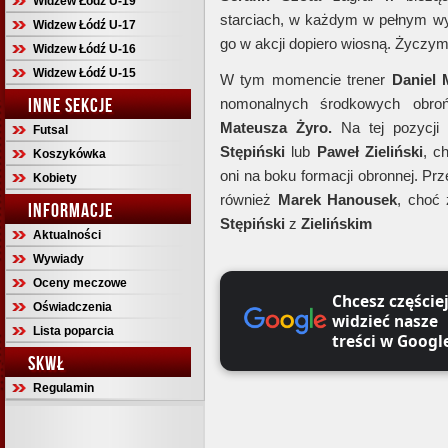
Widzew Łódź U-19
starciach, w każdym w pełnym w
Widzew Łódź U-17
go w akcji dopiero wiosną. Życzy
Widzew Łódź U-16
Widzew Łódź U-15
W tym momencie trener
Daniel 
INNE SEKCJE
nomonalnych środkowych obr
Mateusza Żyro.
Na tej pozycji
Futsal
Stępiński
lub
Paweł Zieliński
, c
Koszykówka
oni na boku formacji obronnej. Pr
Kobiety
również
Marek Hanousek
, choć
INFORMACJE
Stępiński
z
Zielińskim
Aktualności
Wywiady
Oceny meczowe
Chcesz częście
Oświadczenia
widzieć nasze
Lista poparcia
treści w Googl
SKWŁ
Regulamin