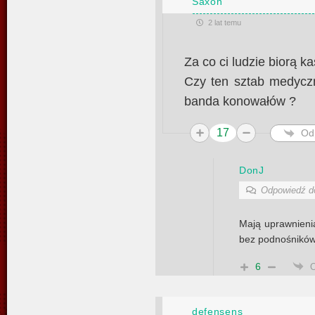
Saxon
2 lat temu
Za co ci ludzie biorą k
Czy ten sztab medyczn
banda konowałów ?
17
Od
DonJ
Odpowiedź 
Mają uprawnieni
bez podnośników
6
defensens