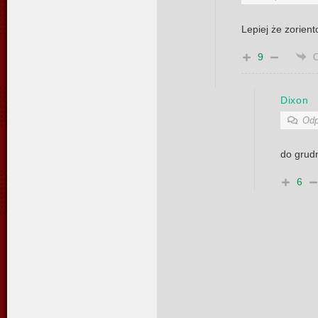
Lepiej że zorient
9
Dixon
Odp
do grudn
6