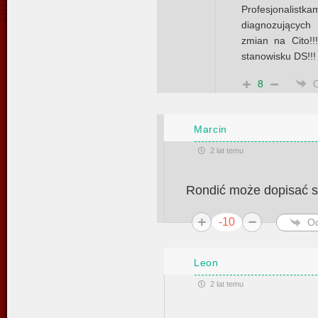
Profesjonalist
diagnozujących
zmian na Cito!
stanowisku DS!!!
8
Marcin
2 lat temu
Rondić może dopisać s
-10
O
Leon
2 lat temu