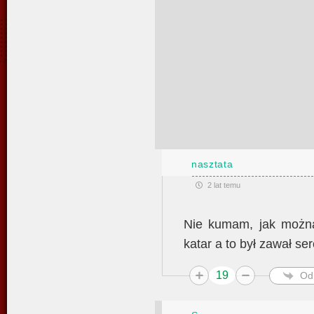
nasztata
2 lat temu
Nie kumam, jak można 
katar a to był zawał ser
19
Od