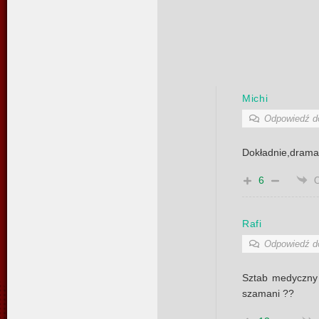
Michi
Odpowiedź 
Dokładnie,dram
6
Rafi
Odpowiedź 
Sztab medyczny
szamani ??