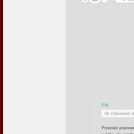
FIfi
Odpowiedź 
Przecież pracown