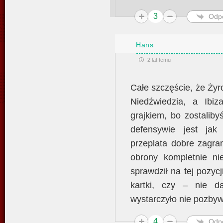
3
Odp
Hans
2 lat temu
Całe szczęście, że Żyro
Niedźwiedzia, a Ibiz
grajkiem, bo zostalib
defensywie jest jak
przeplata dobre zagran
obrony kompletnie ni
sprawdził na tej pozycj
kartki, czy – nie 
wystarczyło nie pozby
4
Odp