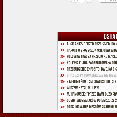
OSTA
Raport wypożyczonych: Obaj widz
Połówka Tkacza przeciwko Maced
Kolejna flaga zadebiutowała po
Przebudzenie Exposito, dwójka Ci
Uraz Szoty poważniejszy niż myśl
Z młodzieżowcami status quo, ale
Widzew - Stal (kulisy)
M. Hanousek: "Przed nami dużo pr
Oceny widzewiaków po meczu ze S
Podsumowanie meczów Akademii Wi