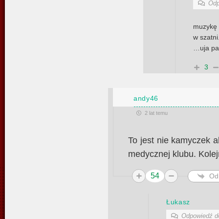
Odp
muzykę 
w szatni
…uja pa
3
andy46
2 lat temu
To jest nie kamyczek 
medycznej klubu. Kolej
54
Od
Łukasz
Odpowiedź 