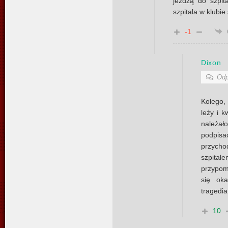
jeżdżą do szpi
szpitala w klubi
-1
Dixon
Odp
Kolego
leży i k
należał
pod
przycho
szpita
przypom
się oka
tragedia
10