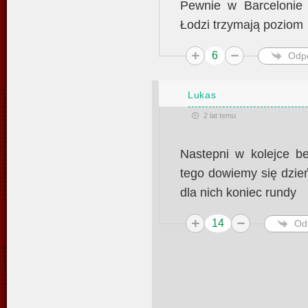
Pewnie w Barcelonie b
Łodzi trzymają poziom
6
Odp
Lukas
2 lat temu
Nastepni w kolejce b
tego dowiemy się dzi
dla nich koniec rundy
14
Od