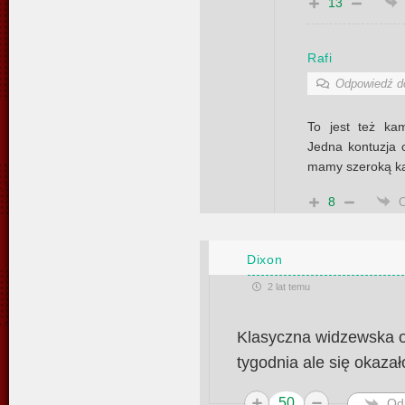
13
Rafi
Odpowiedź 
To jest też kam
Jedna kontuzja 
mamy szeroką kad
8
Dixon
2 lat temu
Klasyczna widzewska o
tygodnia ale się okaza
50
Od