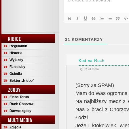
KIBICE
31
KOMENTARZY
Regulamin
Historia
Wyjazdy
Kod na Ruch
Fan cluby
2 lat temu
Osiedla
Sektor „Niebo”
(Sorry za SPAM)
ZGODY
Mam do Was ogromną
Elana Toruń
Na najbliższy mecz z 
Ruch Chorzów
Nas 3 braci z Chorzow
Dawne zgody
Łodzi.
MULTIMEDIA
Jeżeli ktokolwiek wie
Zdjęcia