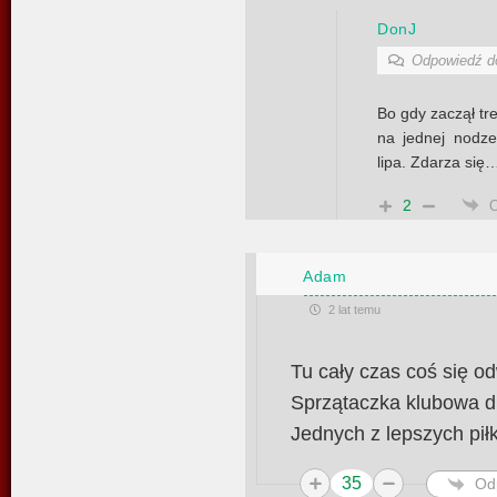
DonJ
Odpowiedź 
Bo gdy zaczął tre
na jednej nodze.
lipa. Zdarza się…
2
Adam
2 lat temu
Tu cały czas coś się o
Sprzątaczka klubowa d
Jednych z lepszych piłk
35
Od