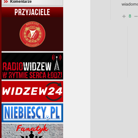
Komentarze
wiadomo
PRZYJACIELE
8