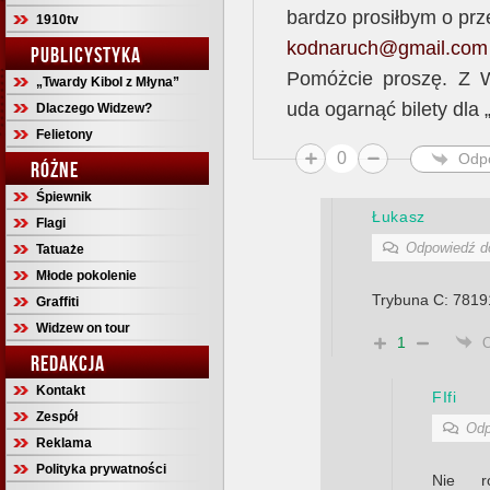
bardzo prosiłbym o prz
1910tv
kodnaruch@gmail.com
PUBLICYSTYKA
Pomóżcie proszę. Z 
„Twardy Kibol z Młyna”
uda ogarnąć bilety dla „
Dlaczego Widzew?
Felietony
0
Odp
RÓŻNE
Śpiewnik
Łukasz
Flagi
Odpowiedź 
Tatuaże
Młode pokolenie
Trybuna C: 781
Graffiti
Widzew on tour
1
REDAKCJA
Kontakt
FIfi
Zespół
Odp
Reklama
Polityka prywatności
Nie r