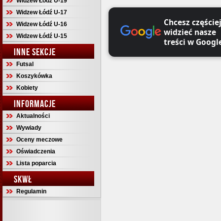
Widzew Łódź U-19
Widzew Łódź U-17
Chcesz częście
Widzew Łódź U-16
widzieć nasze
Widzew Łódź U-15
treści w Googl
INNE SEKCJE
Futsal
Koszykówka
Kobiety
INFORMACJE
Aktualności
Wywiady
Oceny meczowe
Oświadczenia
Lista poparcia
SKWŁ
Regulamin