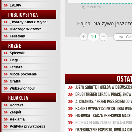
1910tv
2 lat temu
PUBLICYSTYKA
„Twardy Kibol z Młyna”
Fajna. Na żywo jeszcze
Dlaczego Widzew?
Felietony
10
Od
RÓŻNE
Śpiewnik
Flagi
Tatuaże
Młode pokolenie
OSTA
Graffiti
Już w sobotę II Giełda Widzewski
Widzew on tour
Drugi trener stracił pracę. Znów 
REDAKCJA
Kontakt
Raport wypożyczonych: Obaj widz
Zespół
Połówka Tkacza przeciwko Maced
Reklama
Kolejna flaga zadebiutowała po
Polityka prywatności
Przebudzenie Exposito, dwójka Ci