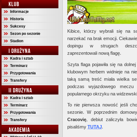
KLUB
Informacje
Historia
Sukcesy
Kibice, którzy wybrali się na
Sezon po sezonie
narzekać na brak emocji. Ciekawie
Stadion
dopingu w strugach deszczu
I DRUŻYNA
zaprezentowali nową flagę.
Kadra i sztab
Szyta flaga pojawiła się na dolnej
Terminarz
klubowym herbem widnieje na nie
Przygotowania
taką samą treść miała wielka 
Transfery
podczas wyjazdowego mecz
II DRUŻYNA
popularnego okrzyku na widzewski
Kadra i sztab
To nie pierwsza nowość jeśli ch
Terminarz
sezonie. W poprzednim domow
Przygotowania
Cracovię
, debiut zaliczyła bo
Transfery
pisaliśmy
TUTAJ
.
AKADEMIA