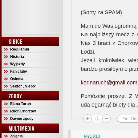
(Sorry za SPAM)
Mam do Was ogromną
Na najbliższy mecz z 
KIBICE
Nas 3 braci z Chorzow
Regulamin
Łodzi.
Historia
Jeżeli ktokolwiek wie
Wyjazdy
bardzo prosiłbym o prz
Fan cluby
Osiedla
kodnaruch@gmail.com
Sektor „Niebo”
ZGODY
Pomóżcie proszę. Z 
Elana Toruń
uda ogarnąć bilety dla „
Ruch Chorzów
-1
Odp
Dawne zgody
MULTIMEDIA
Mr1910
Zdjęcia