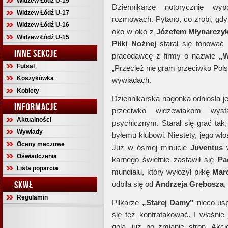
Widzew Łódź U-19
Dziennikarze notorycznie w
Widzew Łódź U-17
rozmowach. Pytano, co zrobi, gdy 
Widzew Łódź U-16
oko w oko z
Józefem Młynarczy
Widzew Łódź U-15
Piłki Nożnej
starał się tonować 
INNE SEKCJE
pracodawcę z firmy
o nazwie
„W
Futsal
„Przecież nie gram przeciwko Pol
Koszykówka
wywiadach.
Kobiety
Dziennikarska nagonka odniosła j
INFORMACJE
przeciwko widzewiakom wys
Aktualności
psychicznym. Starał się grać ta
Wywiady
byłemu klubowi. Niestety, jego wł
Oceny meczowe
Już w ósmej minucie
Juventus
Oświadczenia
karnego świetnie zastawił się
Pa
Lista poparcia
mundialu, który wyłożył piłkę
Mar
SKWŁ
odbiła się od
Andrzeja Grębosza
,
Regulamin
Piłkarze
„Starej Damy
”
nieco usp
się też kontratakować. I właśnie 
gola, już po zmianie stron. Akc