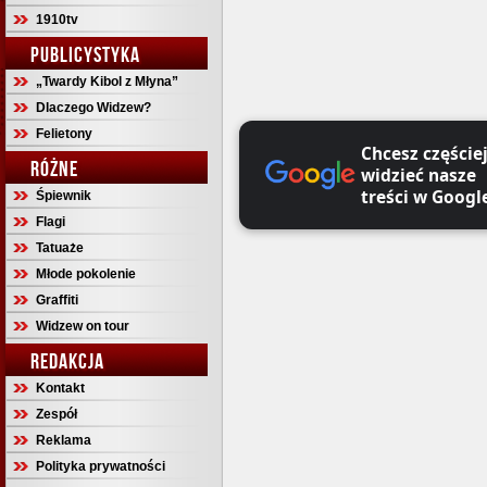
1910tv
PUBLICYSTYKA
„Twardy Kibol z Młyna”
Dlaczego Widzew?
Felietony
Chcesz częście
RÓŻNE
widzieć nasze
treści w Googl
Śpiewnik
Flagi
Tatuaże
Młode pokolenie
Graffiti
Widzew on tour
REDAKCJA
Kontakt
Zespół
Reklama
Polityka prywatności