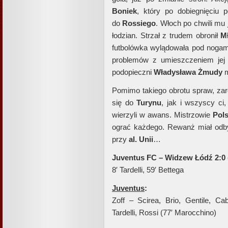
Boniek
, który po dobiegnięciu 
do
Rossiego
. Włoch po chwili mu 
łodzian. Strzał z trudem obronił
M
futbolówka wylądowała pod noga
problemów z umieszczeniem jej w
podopieczni
Władysława Żmudy
m
Pomimo takiego obrotu spraw, z
się do
Turynu
, jak i wszyscy ci,
wierzyli w awans. Mistrzowie
Pols
ograć każdego. Rewanż miał odbyć
przy
al. Unii
…
Juventus FC – Widzew Łódź 2:0 
8′ Tardelli, 59′ Bettega
Juventus
:
Zoff – Scirea, Brio, Gentile, Cab
Tardelli, Rossi (77′ Marocchino)