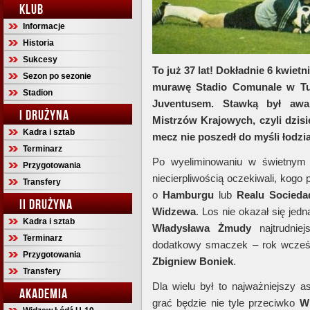
KLUB
Informacje
Historia
Sukcesy
To już 37 lat! Dokładnie 6 kwiet
Sezon po sezonie
murawę Stadio Comunale w Tury
Stadion
Juventusem. Stawką był awa
I DRUŻYNA
Mistrzów Krajowych, czyli dzisie
Kadra i sztab
mecz nie poszedł do myśli łodzi
Terminarz
Po wyeliminowaniu w świetnym
Przygotowania
niecierpliwością oczekiwali, kogo 
Transfery
o
Hamburgu
lub
Realu Socieda
II DRUŻYNA
Widzewa
. Los nie okazał się jed
Kadra i sztab
Władysława Żmudy
najtrudniej
Terminarz
dodatkowy smaczek – rok wcześ
Przygotowania
Zbigniew Boniek
.
Transfery
Dla wielu był to najważniejszy a
AKADEMIA
grać będzie nie tyle przeciwko
W