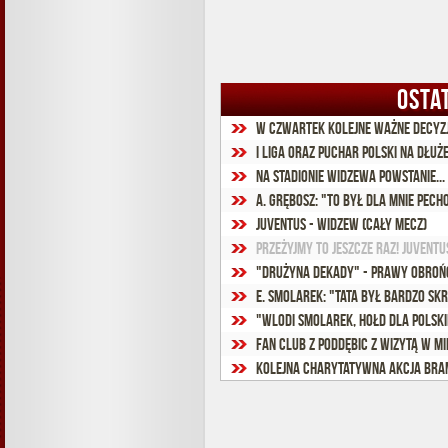
OSTA
W czwartek kolejne ważne decyz
I liga oraz Puchar Polski na dłuż
Na stadionie Widzewa powstanie...
A. Grębosz: "To był dla mnie pec
Juventus - Widzew (cały mecz)
Przeżyjmy to jeszcze raz! Juventu
"Drużyna Dekady" - Prawy obroń
E. Smolarek: "Tata był bardzo s
"Wlodi Smolarek, hołd dla polsk
Fan club z Poddębic z wizytą w m
Kolejna charytatywna akcja br