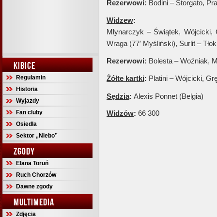
Rezerwowi:
Bodini – Storgato, Pra
Widzew
:
Młynarczyk – Świątek, Wójcicki,
Wraga (77′ Myśliński), Surlit – Tło
Rezerwowi:
Bolesta – Woźniak, M
KIBICE
Regulamin
Żółte kartki
:
Platini – Wójcicki, G
Historia
Sędzia
:
Alexis Ponnet (Belgia)
Wyjazdy
Fan cluby
Widzów
:
66 300
Osiedla
Sektor „Niebo”
ZGODY
Elana Toruń
Ruch Chorzów
Dawne zgody
MULTIMEDIA
Zdjęcia