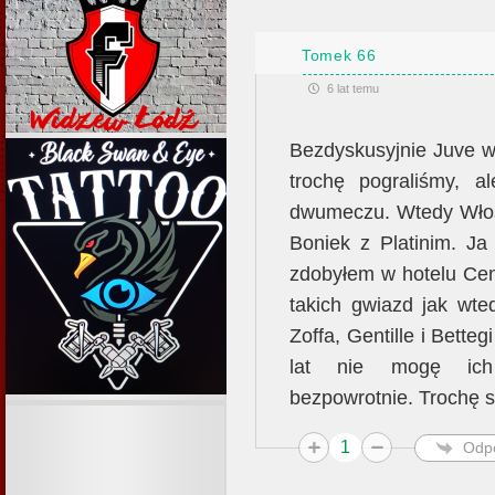
Tomek 66
6 lat temu
Bezdyskusyjnie Juve w
trochę pograliśmy, 
dwumeczu. Wtedy Włosi
Boniek z Platinim. Ja
zdobyłem w hotelu Cen
takich gwiazd jak wte
Zoffa, Gentille i Betteg
lat nie mogę ich
bezpowrotnie. Trochę 
1
Odp