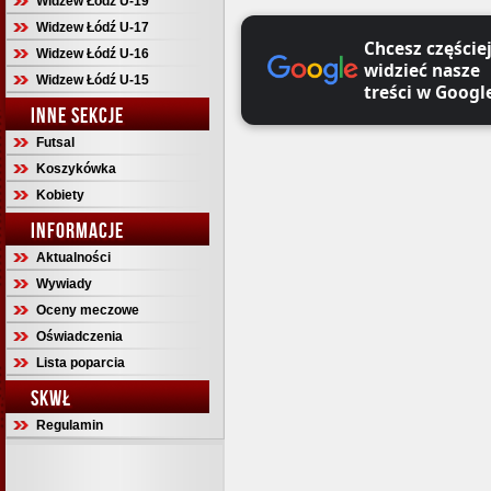
Widzew Łódź U-19
Widzew Łódź U-17
Chcesz częście
Widzew Łódź U-16
widzieć nasze
Widzew Łódź U-15
treści w Googl
INNE SEKCJE
Futsal
Koszykówka
Kobiety
INFORMACJE
Aktualności
Wywiady
Oceny meczowe
Oświadczenia
Lista poparcia
SKWŁ
Regulamin