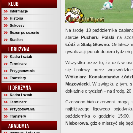
KLUB
Informacje
Historia
Sukcesy
Na środę, 13 października zaplan
Sezon po sezonie
starcie
Pucharu Polski
na szcz
Stadion
Łódź
a
Stalą Głowno
. Ostateczn
I DRUŻYNA
rywalizacji jednak dopiero tydzień p
Kadra i sztab
Wszystko przez to, że dziś w oś
Terminarz
się finałowy mecz wojewódzk
Przygotowania
Włókniarz Konstantynów Łód
Transfery
Mazowiecki
. W związku z tym, s
II DRUŻYNA
dokładnie o tydzień – na środę, 20
Kadra i sztab
Czerwono-biało-czerwoni mogą 
Terminarz
najbliższego ligowego pojedyn
Przygotowania
października o godzinie 15:00
Transfery
Nieborowa
, gdzie mierzyć się bę
AKADEMIA