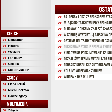
OSTA
67. Derby Łodzi ze sponsorem str
M. Gąsior: "Zachowujemy spokojn
D. Nowak: "Chcemy znaleźć słabs
KIBICE
W sobotę wystartują zapisy na d
Regulamin
Ostatnie dni tradycyjnego głoso
Historia
Pucharowe starcie rezerw tydzień
Wyjazdy
Kibicowskie podsumowanie 12. kolej
Fan cluby
Poznaliśmy termin meczu 1/16 fi
Osiedla
Zdobądź koszulki z autografami w
Sektor „Niebo”
Kolejny widzewiak z golem
Widzew - GKS (kulisy)
ZGODY
Elana Toruń
Ruch Chorzów
Dawne zgody
MULTIMEDIA
Zdjęcia