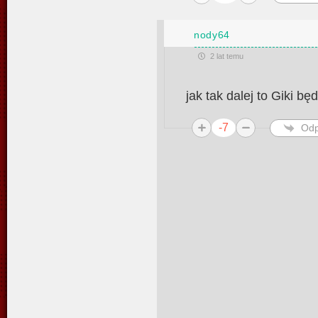
nody64
2 lat temu
jak tak dalej to Giki 
-7
Odp