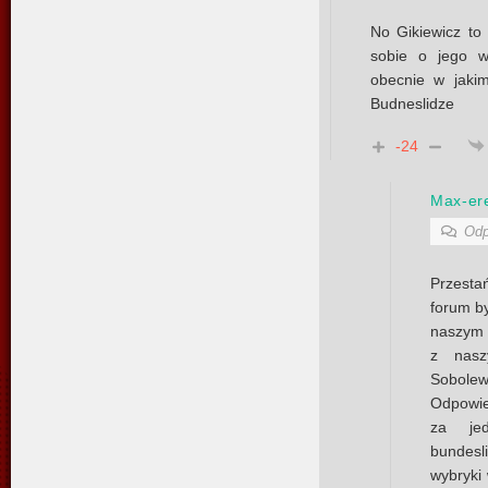
No Gikiewicz to 
sobie o jego w
obecnie w jaki
Budneslidze
-24
Max-er
Odp
Przesta
forum by
naszym 
z nas
Sobole
Odpowie
za jed
bundesl
wybryki 