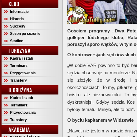
KLUB
Informacje
Historia
Sukcesy
Gościem programy „Dwa Fotele
Sezon po sezonie
golkiper łódzkiego klubu, Raf
Stadion
poruszył sporo wątków, w tym o
I DRUŻYNA
O kontrowersjach sędziowskich
Kadra i sztab
„W dobie VAR powinno to być bar
Terminarz
sędzia obserwuje na monitorze. Ni
Przygotowania
się złożyło, że w środę i s
Transfery
okolicznościach. To my, piłkarze,
II DRUŻYNA
boisku, ale niezauważalni. To b
Kadra i sztab
dyskretniejsi. Gdyby sędzia Kos
Terminarz
byłoby tematu. Minęło, ale to boli”.
Przygotowania
O byciu kapitanem w Widzewie
Transfery
AKADEMIA
„Nawet nie jestem w radzie druży