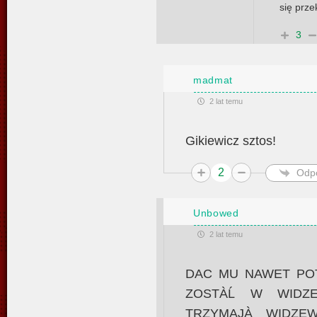
się prz
3
madmat
2 lat temu
Gikiewicz sztos!
2
Odp
Unbowed
2 lat temu
DAC MU NAWET PO
ZOSTÀĹ W WIDZE
TRZYMAJÀ WIDZE