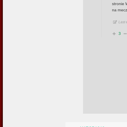
stronie 
na mecz
Last 
3