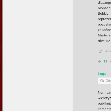
dlacz
Monachi
Bobkie
reprez
pozost
zakończ
Martw si
również
Last 
11
Logan
Odp
Normaln
wichrzy
publiku
komenta