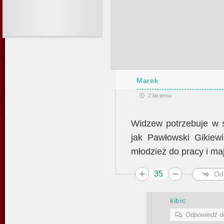
Marek
2 lat temu
Widzew potrzebuje w s
jak Pawłowski Gikiew
młodzież do pracy i ma
35
Od
kibic
Odpowiedź 