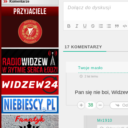
Komentarze
PRZYJACIELE
17
KOMENTARZY
Twoje masło
2 lat temu
Pan się nie boi, Widzew
38
Od
Mr1910