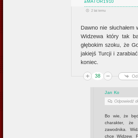
aMATOR1910
2 lat temu
Dawno nie słuchałem 
Widzewa który tak ba
głębokim szoku, że Go
jakiejś Turcji i zarab
koniec.
38
Od
Jan Ko
Odpowiedź 
Bo wie, że będ
charakter, że 
zawodnika. Wid
chce Widzew. P