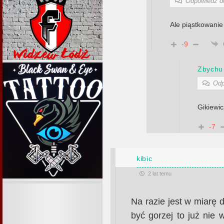
Odpowiedź 
Ale piąstkowani
-9
Zbychu
Odp
Gikiewic
-7
kibic
2 lat temu
Na razie jest w miarę d
być gorzej to już nie