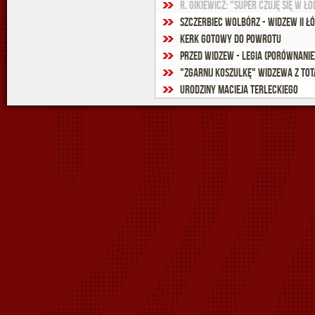
R. Gikiewicz: "Super czuję się w Łod
Szczerbiec Wolbórz - Widzew II Łód
Kerk gotowy do powrotu
Przed Widzew - Legia (porównanie
"Zgarnij koszulkę" Widzewa z TOT
Urodziny Macieja Terleckiego