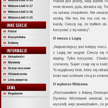
Widzew Łódź U-19
Powód jest prosty, tutaj Bartek 
Widzew Łódź U-17
mnie dzwoni, pyta, doradza się. T
Widzew Łódź U-16
na sprawy zespołowe. Nie uważa
Widzew Łódź U-15
osobą. Nie ten, kto ma coś na r
każdy. Cieszę się, że trafiłem do
INNE SEKCJE
korzystać z tej wiedzy”.
Futsal
Koszykówka
O meczu z Legią
Kobiety
„Najważniejszy jest kolejny mec
INFORMACJE
z Legią nie wygrał. Cieszę się 
Aktualności
doping. Tylko korzystać. Chodzi
Wywiady
czerwony. Super czuję się w Łodzi
Oceny meczowe
To wyjątkowy klub, który się odra
Oświadczenia
kroki nasi szefowie chcą to zmieni
Lista poparcia
O wyborze Widzewa
SKWŁ
„Rozmawiałem z Adaną Denirspore
Regulamin
Dyrektor Wichniarek wiedział, 
wyszedł, więc powiedziałem, że pr