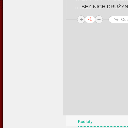
….BEZ NICH DRUŹYN
-1
Odp
Kudlaty