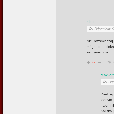
kibic
Odpowiedź 
Nie rozśmieszaj
mógł to uciek
sentymentów
-7
Max-er
Odp
Prędzej
jedny
najemn
Kaliska