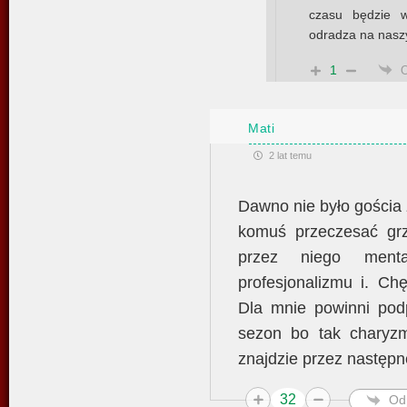
czasu będzie w
odradza na nasz
1
Mati
2 lat temu
Dawno nie było gościa
komuś przeczesać grz
przez niego ment
profesjonalizmu i. Ch
Dla mnie powinni podp
sezon bo tak charyzm
znajdzie przez następne
32
Od