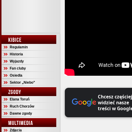
KIBICE
Regulamin
Historia
Wyjazdy
Fan cluby
Osiedla
Sektor „Niebo”
ZGODY
Chcesz częście
Elana Toruń
widzieć nasze
Ruch Chorzów
treści w Googl
Dawne zgody
MULTIMEDIA
Zdjęcia