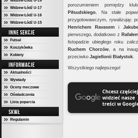
Widzew Łódź U-19
porozumieniem pomiędzy klub
Widzew Łódź U-17
Piłsudskiego.
Na stałe pojawi
Widzew Łódź U-16
przygotowawczym, rywalizując p
Widzew Łódź U-15
Henrichem Ravasem
i
Jakub
INNE SEKCJE
pierwszego, dodatkowo z
Rafałe
Futsal
listopadzie ubiegłego roku zali
Koszykówka
Ruchem Chorzów
, a na inaug
Kobiety
przeciwko
Jagiellonii Białystok
.
INFORMACJE
Wszystkiego najlepszego!
Aktualności
Wywiady
Oceny meczowe
Chcesz częście
Oświadczenia
widzieć nasze
Lista poparcia
treści w Googl
SKWŁ
Regulamin