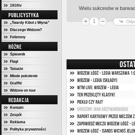
1910tv
Wielu sukcesów w barwa
PUBLICYSTYKA
1
Odp
„Twardy Kibol z Młyna”
Dlaczego Widzew?
Felietony
RÓŻNE
Śpiewnik
Flagi
OSTA
Tatuaże
Widzew Łódź - Legia Warszawa 1:0
Młode pokolenie
Widzew - Legia (składy)
Graffiti
WTM Live: Widzew - Legia
Widzew on tour
Ten przeklęty klasyk!
REDAKCJA
Piekło czy raj?
Kontakt
Urodziny Jana Krzywańskiego
Zespół
Raport kartkowy przed meczem z
Reklama
Zapowiedź meczu Widzew Łódź - 
Polityka prywatności
Widzew Łódź - Isands Wichoś Jelen