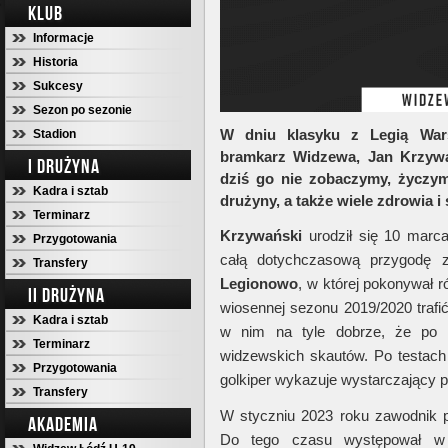
KLUB
Informacje
Historia
Sukcesy
Sezon po sezonie
W dniu klasyku z Legią War
Stadion
bramkarz Widzewa, Jan Krzywań
I DRUŻYNA
dziś go nie zobaczymy, życzy
Kadra i sztab
drużyny, a także wiele zdrowia i
Terminarz
Krzywański
urodził się 10 mar
Przygotowania
całą dotychczasową przygodę 
Transfery
Legionowo
, w której pokonywał 
II DRUŻYNA
wiosennej sezonu 2019/2020 trafi
Kadra i sztab
w nim na tyle dobrze, że po t
Terminarz
widzewskich skautów. Po testac
Przygotowania
golkiper wykazuje wystarczający p
Transfery
W styczniu 2023 roku zawodnik p
AKADEMIA
Do tego czasu występował w 