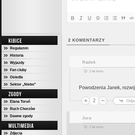
KIBICE
2
KOMENTARZY
Regulamin
Historia
Radek
Wyjazdy
Fan cluby
2 lat temu
Osiedla
Sektor „Niebo”
Powodzenia Janek, rozwija
ZGODY
2
Odp
Elana Toruń
Ruch Chorzów
Dawne zgody
Jura
MULTIMEDIA
2 lat temu
Zdjęcia