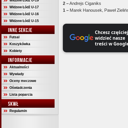
Widzew Łódź U-19
2 –
Andrejs Ciganiks
Widzew Łódź U-17
1 –
Marek Hanousek, Paweł Zielińs
Widzew Łódź U-16
Widzew Łódź U-15
INNE SEKCJE
Chcesz częście
widzieć nasze
Futsal
treści w Googl
Koszykówka
Kobiety
INFORMACJE
Aktualności
Wywiady
Oceny meczowe
Oświadczenia
Lista poparcia
SKWŁ
Regulamin