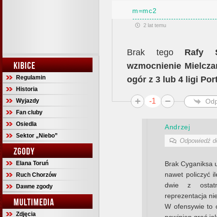
m=mc2
2 lat temu
Brak tego
Rafy S
KIBICE
wzmocnienie Mielczan,
Regulamin
ogór z 3 lub 4 ligi Por
Historia
-1
Odp
Wyjazdy
Fan cluby
Osiedla
Andrzej
Sektor „Niebo”
Odpowiedź 
ZGODY
Elana Toruń
Brak Cyganiksa u
nawet policzyć i
Ruch Chorzów
dwie z osta
Dawne zgody
reprezentacja n
MULTIMEDIA
W ofensywie to 
Zdjęcia