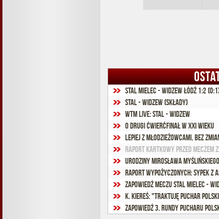
OSTA
Stal Mielec - Widzew Łódź 1:2 (0:1
Stal - Widzew (składy)
WTM Live: Stal - Widzew
O drugi ćwierćfinał w XXI wieku
Lepiej z młodzieżowcami, bez zmia
Raport kartkowy przed meczem z
Urodziny Mirosława Myślińskieg
Raport wypożyczonych: Sypek z a
Zapowiedź meczu Stal Mielec - Wi
K. Kiereś: "Traktuję Puchar Pols
Zapowiedź 3. Rundy Pucharu Polsk