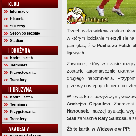
KLUB
Informacje
Historia
Sukcesy
Trzech widzewiaków zostało uka
Sezon po sezonie
w którym łodzianie mierzyli się n
Stadion
pamiętać, iż w
Pucharze Polski
ob
I DRUŻYNA
ligowych.
Kadra i sztab
Zawodnik, który w czasie rozgr
Terminarz
zostanie automatycznie ukaran
Przygotowania
drugiego napomnienia. Przypo
Transfery
przerwy następuje dopiero po czter
II DRUŻYNA
W związku z powyższym, widzewiac
Kadra i sztab
Andrejsa Ciganiksa.
Zagrożeni
Terminarz
Hanousek.
Inaczej sytuacja wygl
Przygotowania
Stali
zabraknie
Rafy Santosa,
a za
Transfery
AKADEMIA
Żółte kartki w Widzewie w PP
: