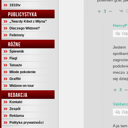
powinien grać ja
1910tv
3
PUBLICYSTYKA
„Twardy Kibol z Młyna”
HenryP
Dlaczego Widzew?
Odp
Felietony
RÓŻNE
Jeste
Śpiewnik
spotkani
Flagi
zagroż
Tatuaże
podobni
Młode pokolenie
meczu z
się dzie
Graffiti
Widzew on tour
3
REDAKCJA
Kontakt
Valdan
Zespół
Odp
Reklama
Polityka prywatności
A ja tam