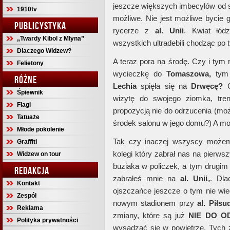
jeszcze większych imbecylów od si
1910tv
możliwe. Nie jest możliwe bycie g
PUBLICYSTYKA
rycerze z
al. Unii
. Kwiat łódz
„Twardy Kibol z Młyna”
wszystkich ultradebili chodząc po 
Dlaczego Widzew?
A teraz pora na środę. Czy i tym 
Felietony
wycieczkę do
Tomaszowa,
tym 
RÓŻNE
Lechia
spięła się na
Drwęcę?
C
Śpiewnik
wizytę do swojego ziomka, tr
Flagi
propozycją nie do odrzucenia (moż
Tatuaże
środek salonu w jego domu?) A moż
Młode pokolenie
Tak czy inaczej wszyscy możem
Graffiti
kolegi który zabrał nas na pierw
Widzew on tour
buziaka w policzek, a tym drugim 
REDAKCJA
zabrałeś mnie na
al. Unii
„. Dl
Kontakt
ojszczańce jeszcze o tym nie wie
Zespół
nowym stadionem przy
al. Piłsu
Reklama
zmiany, które są już
NIE DO O
Polityka prywatności
wysadzać się w powietrze. Tych 