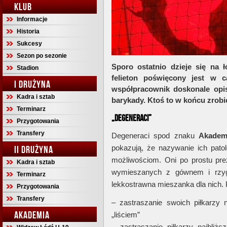
KLUB
Informacje
Historia
Sukcesy
Sezon po sezonie
Sporo ostatnio dzieje się na 
Stadion
felieton poświęcony jest w c
I DRUŻYNA
współpracownik doskonale opis
Kadra i sztab
barykady. Ktoś to w końcu zrobi
Terminarz
„Degeneraci”
Przygotowania
Transfery
Degeneraci spod znaku
Akadem
pokazują, że nazywanie ich pato
II DRUŻYNA
możliwościom. Oni po prostu pre
Kadra i sztab
wymieszanych z gównem i rzyg
Terminarz
lekkostrawna mieszanka dla nich. P
Przygotowania
Transfery
– zastraszanie swoich piłkarzy n
AKADEMIA
„liściem”
– zastraszanie piłkarzy najbli