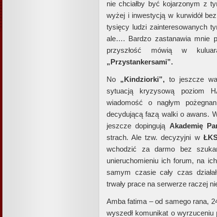
nie chciałby być kojarzonym z 
wyżej i inwestycją w kurwidół be
tysięcy ludzi zainteresowanych 
ale…. Bardzo zastanawia mnie p
przyszłość mówią w kuluar
„Przystankersami”.
No
„Kindziorki”,
to jeszcze was
sytuacją kryzysową poziom 
wiadomość o nagłym pożegna
decydującą fazą walki o awans. W
jeszcze dopingują
Akademię Pa
strach. Ale tzw. decyzyjni w
ŁK
wchodzić za darmo bez szukani
unieruchomieniu ich forum, na ich
samym czasie cały czas działał.
trwały prace na serwerze raczej ni
Amba fatima – od samego rana, 24 
wyszedł komunikat o wyrzuceniu p