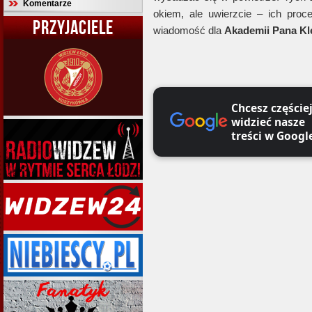
Komentarze
okiem, ale uwierzcie – ich proce
PRZYJACIELE
wiadomość dla
Akademii Pana Kl
Chcesz częście
widzieć nasze
treści w Googl