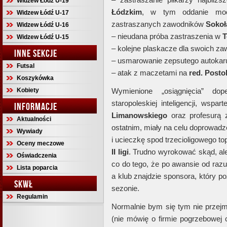
Widzew Łódź U-19
Łódzkim
, w tym oddanie moc
Widzew Łódź U-17
zastraszanych zawodników
Sokoł
Widzew Łódź U-16
– nieudana próba zastraszenia w
T
Widzew Łódź U-15
– kolejne plaskacze dla swoich z
INNE SEKCJE
– usmarowanie zepsutego autoka
Futsal
– atak z maczetami na
red. Posto
Koszykówka
Kobiety
Wymienione „osiągnięcia” dop
staropoleskiej inteligencji, wspar
INFORMACJE
Limanowskiego
oraz profesurą
Aktualności
ostatnim, miały na celu doprowadz
Wywiady
i ucieczkę spod trzecioligowego t
Oceny meczowe
II ligi
. Trudno wyrokować skąd, al
Oświadczenia
co do tego, że po awansie od raz
Lista poparcia
a klub znajdzie sponsora, który 
SKWŁ
sezonie.
Regulamin
Normalnie bym się tym nie przej
(nie mówię o firmie pogrzebowej 