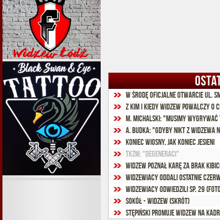
OSTA
W środę oficjalne otwarcie ul. S
Z kim i kiedy Widzew powalczy o C
M. Michalski: "Musimy wygrywać 
A. Budka: "Gdyby nikt z Widzewa 
Koniec wiosny, jak koniec jesieni
TKzM: "Degeneraci"
Widzew poznał karę za brak kibi
Widzewiacy oddali ostatnie czer
Widzewiacy odwiedzili SP. 29 (fot
Sokół - Widzew (skrót)
Stępiński promuje Widzew na kadr