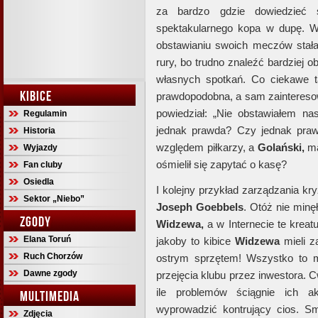
za bardzo gdzie dowiedzieć si
spektakularnego kopa w dupę. 
obstawianiu swoich meczów stała s
rury, bo trudno znaleźć bardziej o
własnych spotkań. Co ciekawe ta
KIBICE
prawdopodobna, a sam zainteres
powiedział: „Nie obstawiałem n
Regulamin
jednak prawda? Czy jednak prawdą
Historia
względem piłkarzy, a
Golański,
ma
Wyjazdy
ośmielił się zapytać o kasę?
Fan cluby
Osiedla
I kolejny przykład zarządzania kr
Sektor „Niebo”
Joseph Goebbels
. Otóż nie min
ZGODY
Widzewa,
a w Internecie te kreatu
Elana Toruń
jakoby to kibice
Widzewa
mieli z
Ruch Chorzów
ostrym sprzętem! Wszystko to 
Dawne zgody
przejęcia klubu przez inwestora. Cw
ile problemów ściągnie ich a
MULTIMEDIA
wyprowadzić kontrujący cios. S
Zdjęcia