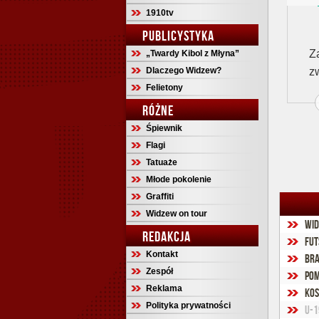
1910tv
PUBLICYSTYKA
Z
„Twardy Kibol z Młyna”
Dlaczego Widzew?
z
Felietony
RÓŻNE
Śpiewnik
Flagi
Tatuaże
Młode pokolenie
Graffiti
Widzew on tour
Wid
REDAKCJA
Fut
Kontakt
Bra
Zespół
Pom
Reklama
Kos
Polityka prywatności
U-1