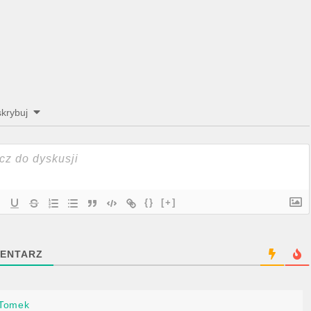
krybuj
{}
[+]
ENTARZ
Tomek