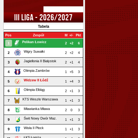
III LIGA - 2026/2027
Tabela
Pos
Zespół
M
+/-
Pkt
Pelikan Łowicz
1
2
+2
6
Wigry Suwałki
2
2
+2
4
Jagiellonia II Białystok
3
2
+1
4
Olimpia Zambrów
4
1
+5
3
Widzew II Łódź
5
1
+4
3
Olimpia Elbląg
6
2
+1
3
KTS Weszło Warszawa
7
1
+1
3
Mławianka Mława
8
2
0
3
Świt Nowy Dwór Maz.
9
1
+1
3
Wisła II Płock
9
1
+1
3
ŁKS Łomża