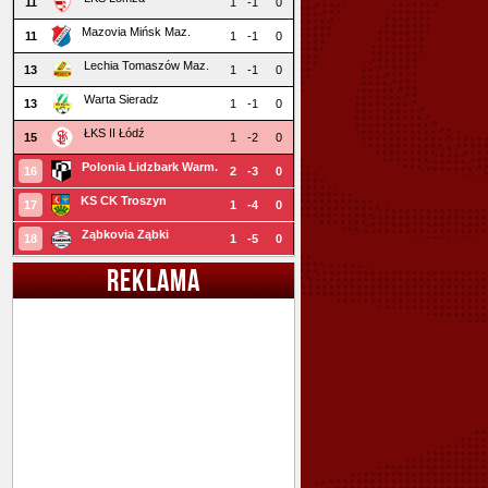
11
1
-1
0
Mazovia Mińsk Maz.
11
1
-1
0
Lechia Tomaszów Maz.
13
1
-1
0
Warta Sieradz
13
1
-1
0
ŁKS II Łódź
15
1
-2
0
Polonia Lidzbark Warm.
16
2
-3
0
KS CK Troszyn
17
1
-4
0
Ząbkovia Ząbki
18
1
-5
0
REKLAMA