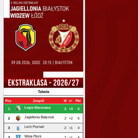
EKSTRAKLASA - 2026/27
Tabela
Pos
Zespół
M
+/-
Pkt
Legia Warszawa
1
2
+3
6
Jagiellonia Białystok
2
2
+2
6
Lech Poznań
3
2
+1
4
Wisła Płock
3
2
+1
4