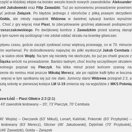
część w łódzkiej ekipie na boisko weszło trzech nowych zawodników:
Aleksander
mil Jakubowski
oraz
Filip Zawadzki
. Tuż po wznowieniu prowadzenie powinien
yć jednak
Związek
. Po błędzie jednego z obrońców z piłką prawym skrzydłem
Gołda
, ale młody napastnik
Widzewa
w świetnej sytuacji bardzo wyraźnie
. Choć z gry więcej miał
Piast
, to zdecydowanie groźniej atakowali podopieczni
rzeszczakowskiego
. Po dwójkowej kontrze z
Zawadzkim
przed szansą stanął
cz tym razem się poślizgnął i nie zdołał oddać strzału na bramkę gliwiczan.
pływu czasu, goście zaczęli zyskiwać coraz większą przewagę, co w 70. minucie
 im wyrównać. Po dośrodkowaniu najwyżej do piłki wyskoczył
Jakub Cembala
i
ą w siatce obok
Wojdy
. Na tym się niestety nie skończyło, bo już po chwili gracze z
Śląska
wrócili na prowadzenie. Bardzo ładnym, choć trochę szczęśliwym strzałem
wolnego popisał się
Piwczyk
. Na kilka minut przed końcem szansę na
enie do remisu miał jeszcze
Mikołaj Merecz
, ale po rajdzie trafił tylko w boczna
c więcej w tym spotkaniu się już nie stało. Juniorzy starsi
Widzewa
przegrali 2:3, a
yszłą sobotę w pierwszej kolejce
LM U-19
zmierza się na wyjeździe z
MKS Polonią
a
.
zew Łódź – Piast Gliwice 2:3 (2:1)
 43′ zawodnik testowany – 20′, 73′ Piwczyk, 70′ Cembala
46′ Wojda) – Owczarek (63′ Mikuś), Lenart, Kaliński, Pokorski (63′ Przybylski) –
testowany (63′ Merecz), Glicner (46′ Jakubowski), Dębiński (70′ Przybułek),
 (46′ Zawadzki), Gołda – Związek