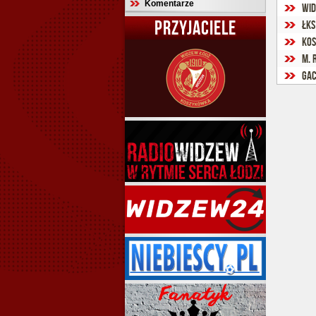
Komentarze
Wid
PRZYJACIELE
ŁKS
Kos
M. 
Gac