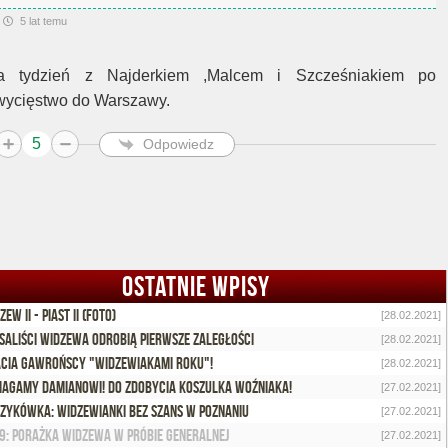
5 lat temu
a tydzień z Najderkiem ,Malcem i Szcześniakiem po
wycięstwo do Warszawy.
5
Odpowiedz
OSTATNIE WPISY
zew II - Piast II (foto)
[28.02.2021]
saliści Widzewa odrobią pierwsze zaległości
[28.02.2021]
cia Gawrońscy "Widzewiakami Roku"!
[28.02.2021]
agamy Damianowi! Do zdobycia koszulka Woźniaka!
[27.02.2021]
zykówka: Widzewianki bez szans w Poznaniu
[27.02.2021]
9: Porażka Widzewa w próbie generalnej
[27.02.2021]