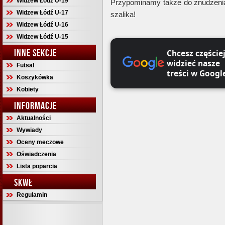
Widzew Łódź U-19
Przypominamy także do znudzeni
Widzew Łódź U-17
szalika!
Widzew Łódź U-16
Widzew Łódź U-15
INNE SEKCJE
Chcesz częście
widzieć nasze
Futsal
treści w Googl
Koszykówka
Kobiety
INFORMACJE
Aktualności
Wywiady
Oceny meczowe
Oświadczenia
Lista poparcia
SKWŁ
Regulamin