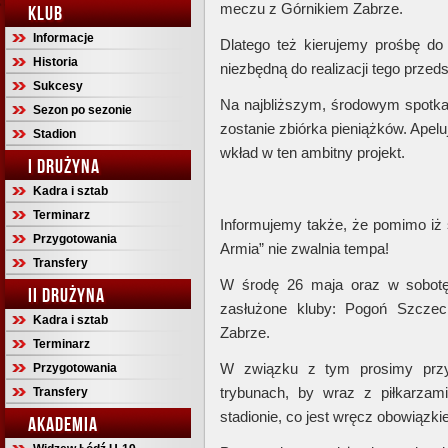
meczu z Górnikiem Zabrze.
KLUB
Informacje
Dlatego też kierujemy prośbę do
Historia
niezbędną do realizacji tego przeds
Sukcesy
Na najbliższym, środowym spotka
Sezon po sezonie
zostanie zbiórka pieniążków. Apel
Stadion
wkład w ten ambitny projekt.
I DRUŻYNA
Kadra i sztab
Terminarz
Informujemy także, że pomimo iż 
Przygotowania
Armia” nie zwalnia tempa!
Transfery
W środę 26 maja oraz w sobotę
II DRUŻYNA
zasłużone kluby: Pogoń Szczeci
Kadra i sztab
Zabrze.
Terminarz
W związku z tym prosimy przy
Przygotowania
trybunach, by wraz z piłkarzam
Transfery
stadionie, co jest wręcz obowiąz
AKADEMIA