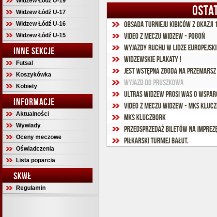
Widzew Łódź U-19
OSTA
Widzew Łódź U-17
Obsada turnieju kibiców z okazji 
Widzew Łódź U-16
VIDEO z meczu Widzew - Pogoń
Widzew Łódź U-15
Wyjazdy Ruchu w Lidze Europejskie
INNE SEKCJE
Widzewskie Plakaty !
Futsal
Jest wstępna zgoda na przemarsz 
Koszykówka
Wyjazd do Pruszkowa
Kobiety
Ultras Widzew prosi Was o wsparc
INFORMACJE
VIDEO z meczu Widzew - MKS Kluc
Aktualności
MKS Kluczbork
Wywiady
Przedsprzedaż biletów na imprezę
Oceny meczowe
Piłkarski turniej Bałut.
Oświadczenia
Lista poparcia
SKWŁ
Regulamin