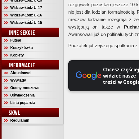
Widzew Łódź U-19
rozgrywek pozostało jeszcze 10 k
Widzew Łódź U-17
nie jest dla łodzian formalnością.
Widzew Łódź U-16
meczów łodzianie rozegrają z ze
Widzew Łódź U-15
występują oni także w
Puchar
INNE SEKCJE
Awansowali już do półfinału tych 
Futsal
Początek jutrzejszego spotkania z
Koszykówka
Kobiety
INFORMACJE
Chcesz częście
Aktualności
widzieć nasze
Wywiady
treści w Googl
Oceny meczowe
Oświadczenia
Lista poparcia
SKWŁ
Regulamin