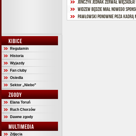
Jonczyk jednak zerwał więzadła! 
Widzew będzie miał nowego spons
Pawłowski ponownie poza kadrą 
KIBICE
Regulamin
Historia
Wyjazdy
Fan cluby
Osiedla
Sektor „Niebo”
ZGODY
Elana Toruń
Ruch Chorzów
Dawne zgody
MULTIMEDIA
Zdjęcia