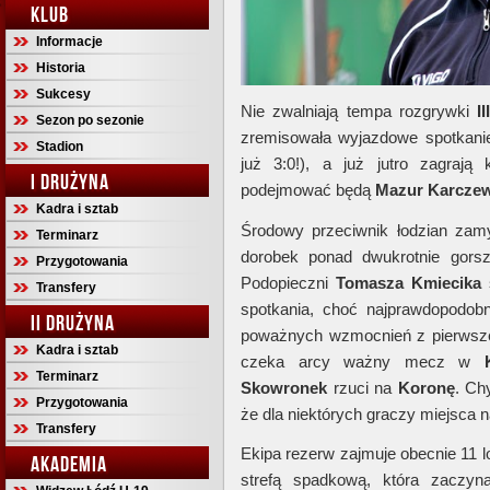
KLUB
Informacje
Historia
Sukcesy
Nie zwalniają tempa rozgrywki
II
Sezon po sezonie
zremisowała wyjazdowe spotkan
Stadion
już 3:0!), a już jutro zagrają
I DRUŻYNA
podejmować będą
Mazur Karcze
Kadra i sztab
Środowy przeciwnik łodzian zam
Terminarz
dorobek ponad dwukrotnie gorsz
Przygotowania
Podopieczni
Tomasza Kmiecika
Transfery
spotkania, choć najprawdopodobn
II DRUŻYNA
poważnych wzmocnień z pierwsze
Kadra i sztab
czeka arcy ważny mecz w
Terminarz
Skowronek
rzuci na
Koronę
. Ch
Przygotowania
że dla niektórych graczy miejsca n
Transfery
Ekipa rezerw zajmuje obecnie 11 l
AKADEMIA
strefą spadkową, która zaczyn