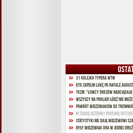
OSTA
31 kolejka Typera WTM
Kto zapełni lukę po Rafale Augus
TKzM: "Łowcy dresów nadciągają
Wszyscy na pokład! Łódź nie może
Powrót Widzewiaków do trening
W środę rezerwy podejmą outsid
Statystyki nie dają Widzewowi sza
Były widzewiak gra w jednej druży