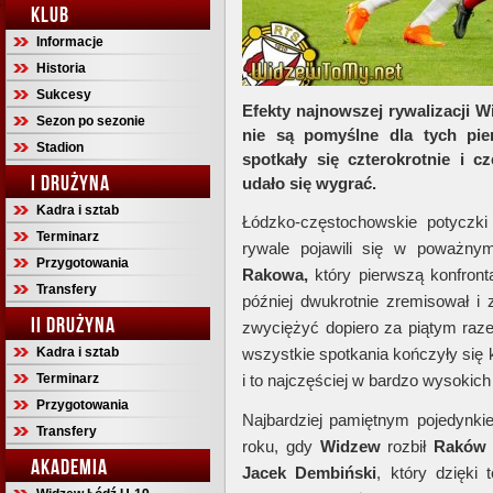
KLUB
Informacje
Historia
Sukcesy
Efekty najnowszej rywalizacji
Sezon po sezonie
nie są pomyślne dla tych pi
Stadion
spotkały się czterokrotnie i 
I DRUŻYNA
udało się wygrać.
Kadra i sztab
Łódzko-częstochowskie potyczki
Terminarz
rywale pojawili się w poważnym
Przygotowania
Rakowa,
który pierwszą konfron
Transfery
później dwukrotnie zremisował i
II DRUŻYNA
zwyciężyć dopiero za piątym raz
Kadra i sztab
wszystkie spotkania kończyły się 
Terminarz
i to najczęściej w bardzo wysokich
Przygotowania
Najbardziej pamiętnym pojedynki
Transfery
roku, gdy
Widzew
rozbił
Raków
AKADEMIA
Jacek Dembiński
, który dzięki 