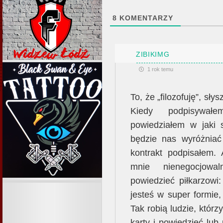
8
KOMENTARZY
ZIBIKIMG
1 rok temu
To, że „filozofuję”, sły
Kiedy podpisywał
powiedziałem w jaki
będzie nas wyróżniać
kontrakt podpisałem. 
mnie nienegocjowa
powiedzieć piłkarzowi:
jesteś w super formie,
Tak robią ludzie, którz
karty i powiedzieć lub 