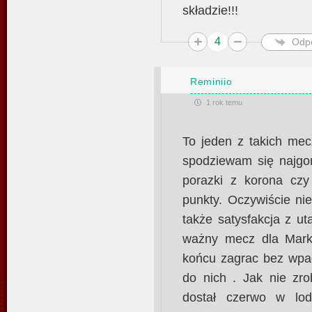
składzie!!!
4
Odp
Reminiio
1 rok temu
To jeden z takich mec
spodziewam się najgor
porazki z korona cz
punkty. Oczywiście ni
także satysfakcja z ut
ważny mecz dla Mark
końcu zagrac bez wpa
do nich . Jak nie zro
dostał czerwo w lo