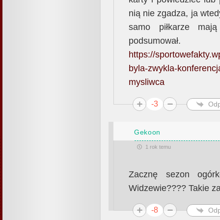
nią nie zgadza, ja wte
samo piłkarze maj
podsumował.
https://sportowefakty.w
byla-zwykla-konferencj
mysliwca
-3
Odp
Gekoon
1 rok temu
Zacznę sezon ogór
Widzewie???? Takie zad
-8
Odp