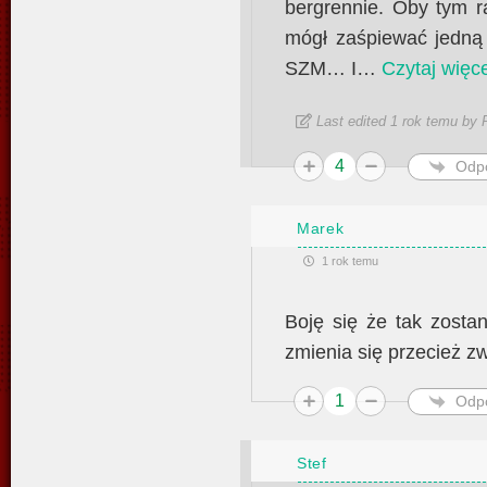
bergrennie. Oby tym r
mógł zaśpiewać jedną
SZM… I
…
Czytaj więce
Last edited 1 rok temu by 
4
Odp
Marek
1 rok temu
Boję się że tak zostani
zmienia się przecież zw
1
Odp
Stef