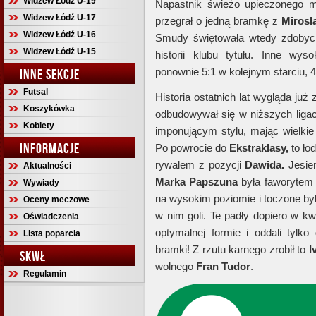
Widzew Łódź U-19
Napastnik świeżo upieczonego 
Widzew Łódź U-17
przegrał o jedną bramkę z
Mirosł
Widzew Łódź U-16
Smudy świętowała wtedy zdobycie
Widzew Łódź U-15
historii klubu tytułu. Inne w
ponownie 5:1 w kolejnym starciu, 4
INNE SEKCJE
Futsal
Historia ostatnich lat wygląda już
Koszykówka
odbudowywał się w niższych liga
Kobiety
imponującym stylu, mając wielkie
INFORMACJE
Po powrocie do
Ekstraklasy,
to ło
rywalem z pozycji
Dawida.
Jesien
Aktualności
Marka Papszuna
była faworytem 
Wywiady
na wysokim poziomie i toczone był
Oceny meczowe
w nim goli. Te padły dopiero w kw
Oświadczenia
optymalnej formie i oddali tylko
Lista poparcia
bramki! Z rzutu karnego zrobił to
I
SKWŁ
wolnego
Fran Tudor
.
Regulamin