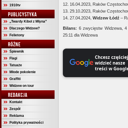
12. 16.04.2023, Raków Częstoch
1910tv
13. 29.10.2023, Raków Częstoch
PUBLICYSTYKA
14. 27.04.2024,
Widzew Łódź
– R
„Twardy Kibol z Młyna”
Bilans:
6 zwycięstw Widzewa, 4
Dlaczego Widzew?
25:11 dla Widzewa
Felietony
RÓŻNE
Śpiewnik
Chcesz częście
Flagi
widzieć nasze
Tatuaże
treści w Googl
Młode pokolenie
Graffiti
Widzew on tour
REDAKCJA
Kontakt
Zespół
Reklama
Polityka prywatności