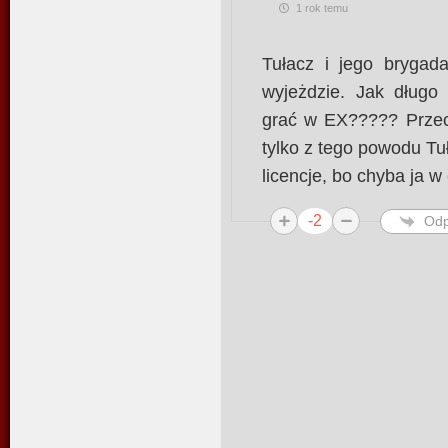
1 rok temu
Tułacz i jego brygad
wyjeżdzie. Jak długo 
grać w EX????? Przecie
tylko z tego powodu Tu
licencje, bo chyba ja w
-2
Odp