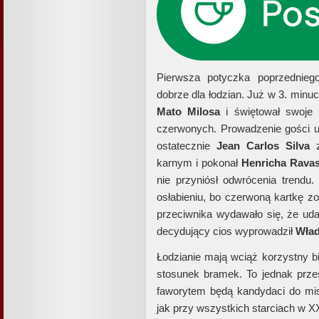
Pierwsza potyczka poprzednieg
dobrze dla łodzian. Już w 3. minu
Mato Milosa
i świętował swoje p
czerwonych. Prowadzenie gości u
ostatecznie
Jean Carlos Silva
z
karnym i pokonał
Henricha Ravas
nie przyniósł odwrócenia trendu.
osłabieniu, bo czerwoną kartkę z
przeciwnika wydawało się, że uda
decydujący cios wyprowadził
Wład
Łodzianie mają wciąż korzystny bi
stosunek bramek. To jednak prze
faworytem będą kandydaci do mis
jak przy wszystkich starciach w 