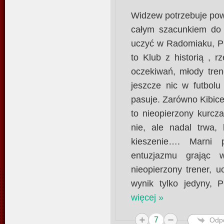
Widzew potrzebuje pow
całym szacunkiem do n
uczyć w Radomiaku, Pu
to Klub z historią , 
oczekiwań, młody tren
jeszcze nic w futbolu
pasuje. Zarówno Kibice,
to nieopierzony kurcz
nie, ale nadal trwa,
kieszenie…. Marni p
entuzjazmu grając 
nieopierzony trener, 
wynik tylko jedyny,
więcej »
7
Odp