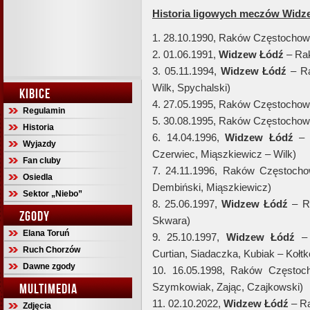
Historia ligowych meczów Wid
1. 28.10.1990, Raków Częstocho
2. 01.06.1991,
Widzew Łódź
– Ra
3. 05.11.1994,
Widzew Łódź
– R
Wilk, Spychalski)
KIBICE
4. 27.05.1995, Raków Częstocho
Regulamin
5. 30.08.1995, Raków Częstocho
Historia
6. 14.04.1996,
Widzew Łódź
– 
Wyjazdy
Czerwiec, Miąszkiewicz – Wilk)
Fan cluby
7. 24.11.1996, Raków Częstoc
Osiedla
Dembiński, Miąszkiewicz)
Sektor „Niebo”
8. 25.06.1997,
Widzew Łódź
– R
ZGODY
Skwara)
Elana Toruń
9. 25.10.1997,
Widzew Łódź
– 
Ruch Chorzów
Curtian, Siadaczka, Kubiak – Kołtk
Dawne zgody
10. 16.05.1998, Raków Często
MULTIMEDIA
Szymkowiak, Zając, Czajkowski)
11. 02.10.2022,
Widzew Łódź
– R
Zdjęcia