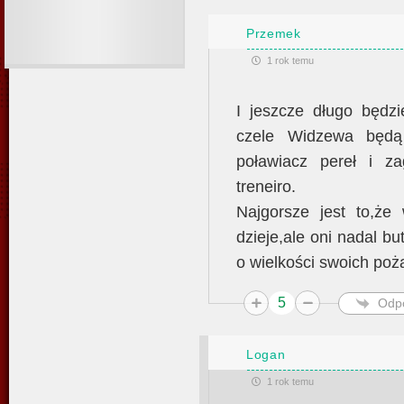
Przemek
1 rok temu
I jeszcze długo będz
czele Widzewa będą 
poławiacz pereł i z
treneiro.
Najgorsze jest to,że
dzieje,ale oni nadal b
o wielkości swoich poża
5
Odp
Logan
1 rok temu