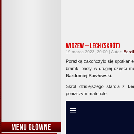
Widzew – Lech (skrót)
19 marca 2023, 20:00 | Autor:
Berci
Porażką zakończyło się spotkani
bramki padły w drugiej części me
Bartłomiej Pawłowski.
Skrót dzisiejszego starcia z
Le
poniższym materiale.
MENU GŁÓWNE