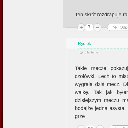
Ten skrót rozdrapuje r
7
Odp
Rysiek
3 lat temu
Takie mecze pokazu
czołówki. Lech to mis
wygrała dziś mecz. D
walkę. Tak jak byłe
dzisiejszym meczu m
bodajże jedna asysta
grze