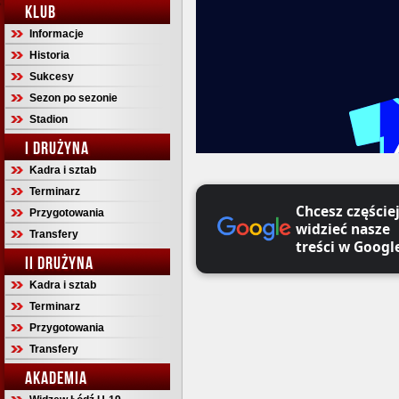
KLUB
Informacje
Historia
Sukcesy
Sezon po sezonie
Stadion
I DRUŻYNA
Kadra i sztab
Terminarz
Chcesz częście
Przygotowania
widzieć nasze
Transfery
treści w Googl
II DRUŻYNA
Kadra i sztab
Terminarz
Przygotowania
Transfery
AKADEMIA