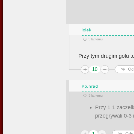
lolek
3 lat temu
Przy tym drugim golu t
10
Od
Ko.nrad
3 lat temu
Przy 1-1 zaczel
przegrywali 0-3 i
1
Odp