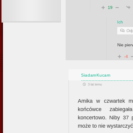
19
lch
Odp
Nie pie
-4
SiadamKucam
3 lat temu
Amika w czwartek m
końcówce zabiega
koncertowo. Niby 37 p
może to nie wystarczyć