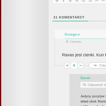
21
KOMENTARZY
Grzegorz
3 lat temu
Ravas jest cienki. Kun 
4
Odp
Darek
Odpowiedź 
Jedyny pozytyw 
skład obok Mark