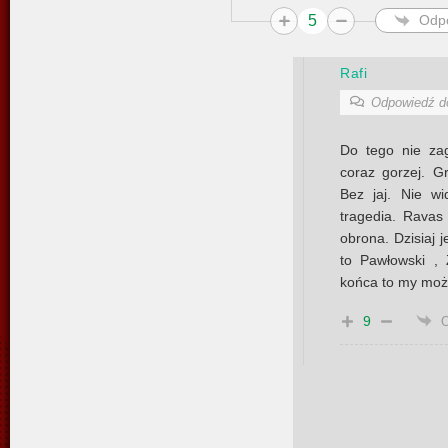
5
Odp
Rafi
Odpowiedź 
Do tego nie zag
coraz gorzej. G
Bez jaj. Nie wi
tragedia. Ravas
obrona. Dzisiaj j
to Pawłowski , 
końca to my moż
9