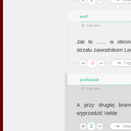
wolf
3 lat temu
Jak te …… w obronie
strzału zawodnikom Le
-3
Odp
podlasiak
3 lat temu
A przy drugiej bram
wyprzedzić Velde
2
Odp