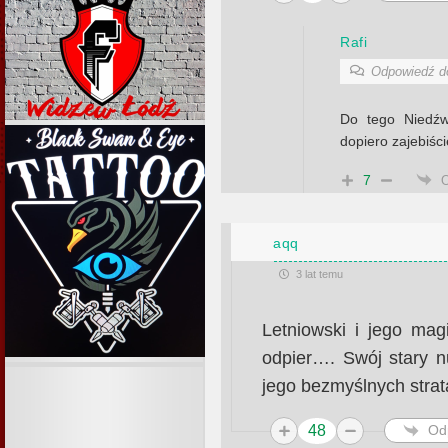
Rafi
Odpowiedź 
Do tego Niedźw
dopiero zajebiści
7
aqq
3 lat temu
Letniowski i jego ma
odpier…. Swój stary n
jego bezmyślnych stra
48
Od