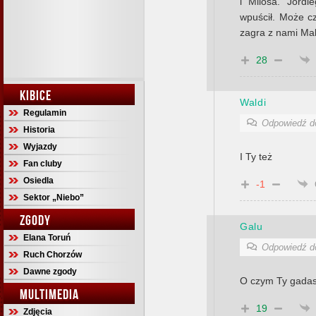
i Milosa. Jord
wpuścił. Może cz
zagra z nami Mak
28
KIBICE
Waldi
Regulamin
Odpowiedź 
Historia
Wyjazdy
I Ty też
Fan cluby
Osiedla
-1
Sektor „Niebo”
ZGODY
Galu
Elana Toruń
Odpowiedź 
Ruch Chorzów
Dawne zgody
O czym Ty gada
MULTIMEDIA
19
Zdjęcia