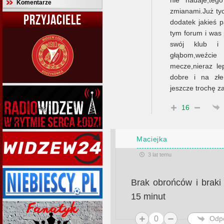
Komentarze
zmianami.Już ty
PRZYJACIELE
dodatek jakieś p
tym forum i was
swój klub i 
głąbom,weźcie
mecze,nieraz l
dobre i na złe
jeszcze trochę z
16
Maciejka
3 lat temu
Brak obrońców i braki
15 minut
0
Odp