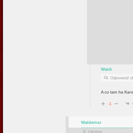
Waldi
Odpowiedź 
A co tam ha Kar
-1
Waldemar
3 lat temu