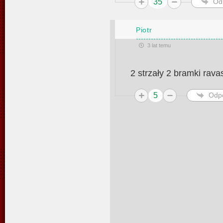
35
Od
Piotr
3 lat temu
2 strzały 2 bramki ravas
5
Odp