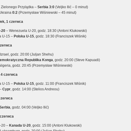
 Zielonego Przylądka –
Serbia 3:0
(Veljko Ilić – 0 minut)
Ukraina
0:2
(Przemysław Wiśniewski – 45 minut)
łek, 1 czerwca
-20
– Wenezuela U-20, godz. 18:30 (Antoni Klukowski)
a U-15 –
Polska U-15
, godz. 18:30 (Franciszek Wiśnik)
czerwca
Izrael, godz. 20:00 (Juljan Shehu)
emokratyczna Republika Konga
, godz. 20:00 (Steve Kapuadi)
Nigeria, godz. 20:45 (Przemysław Wiśniewski)
 4 czerwca
a U-15 –
Polska U-15
, godz. 11:00 (Franciszek Wiśnik)
 –
Cypr
, godz. 14:00 (Stelios Andreou)
 czerwca
Serbia
, godz. 04:00 (Veljko Ilić)
 czerwca
-20 –
Kanada U-20
, godz. 15:00 (Antoni Klukowski)