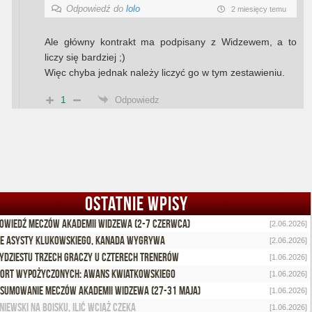
Odpowiedź do
lolo
2 miesięcy temu
Ale główny kontrakt ma podpisany z Widzewem, a to
liczy się bardziej ;)
Więc chyba jednak należy liczyć go w tym zestawieniu.
1
Odpowiedz
OSTATNIE WPISY
owiedź meczów Akademii Widzewa (2-7 czerwca)
[2.06.2026]
e asysty Klukowskiego, Kanada wygrywa
[2.06.2026]
ydziestu trzech graczy u czterech trenerów
[1.06.2026]
ort wypożyczonych: Awans Kwiatkowskiego
[1.06.2026]
sumowanie meczów Akademii Widzewa (27-31 maja)
[1.06.2026]
niewski na boisku, Ilić wciąż czeka
[1.06.2026]