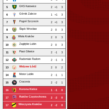
GKS Katowice
5
2
+1
3
Górnik Zabrze
6
1
+1
3
Pogoń Szczecin
7
2
+1
3
Śląsk Wrocław
8
2
0
3
Wisła Kraków
9
2
0
3
Zagłębie Lubin
10
2
0
3
Piast Gliwice
11
2
-1
3
Radomiak Radom
12
2
-1
3
Widzew Łódź
13
2
0
2
Motor Lublin
14
2
-1
1
Cracovia
15
2
-2
1
Korona Kielce
16
1
-1
0
Raków Częstochowa
17
2
-2
0
Wieczysta Kraków
17
2
-2
0