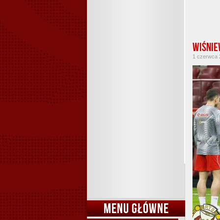
Wiśnie
1 czerwca 2
MENU GŁÓWNE