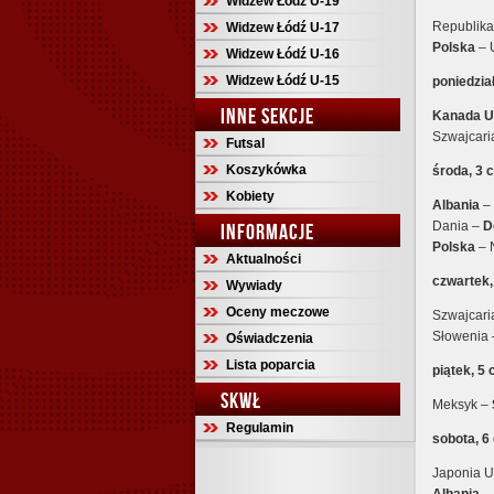
Widzew Łódź U-19
Republika
Widzew Łódź U-17
Polska
– 
Widzew Łódź U-16
Widzew Łódź U-15
poniedzia
INNE SEKCJE
Kanada U
Szwajcari
Futsal
Koszykówka
środa, 3 
Kobiety
Albania
– 
Dania –
D
INFORMACJE
Polska
– 
Aktualności
czwartek,
Wywiady
Oceny meczowe
Szwajcari
Słowenia
Oświadczenia
Lista poparcia
piątek, 5
SKWŁ
Meksyk –
Regulamin
sobota, 6
Japonia U