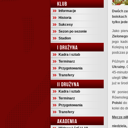
KLUB
Informacje
Dwóch zaw
boiskach 
Historia
tylko jede
Sukcesy
Jako pier
Sezon po sezonie
Zielonego
Stadion
jego kadr
I DRUŻYNA
Kolejną s
podczas p
Kadra i sztab
Terminarz
Późnym 
Ukrainy.
O
Przygotowania
45-minuto
Transfery
ulegli
Ukr
II DRUŻYNA
już w śro
Kadra i sztab
W ponied
Równolegl
Terminarz
Polski
do 
Przygotowania
kolei do d
Transfery
Mecze pił
AKADEMIA
niedziela