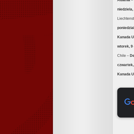
Albania
– 
niedziela
Liechtens
poniedzia
Kanada U
wtorek, 9
Chile –
De
czwartek,
Kanada U