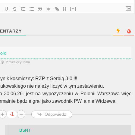
{}
[+]
ENTARZY
lolo
2 miesięcy temu
ynik kosmiczny: RZP z Serbią 3-0 !!!
lukowskiego nie należy liczyć w tym zestawieniu.
o 30.06.26. jest na wypożyczeniu w Polonii Warszawa więc
ormalnie będzie grał jako zawodnik PW, a nie Widzewa.
-1
Odpowiedz
BSNT