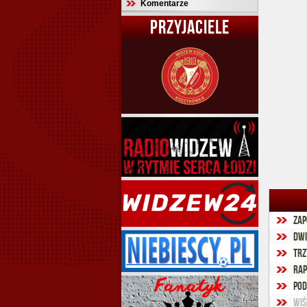
Komentarze
PRZYJACIELE
Zap
Dwi
Trz
Rap
Pod
Wiś