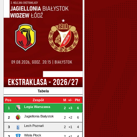
EKSTRAKLASA - 2026/27
Tabela
Pos
Zespół
M
+/-
Pkt
Legia Warszawa
1
2
+3
6
Jagiellonia Białystok
2
2
+2
6
Lech Poznań
3
2
+1
4
Wisła Płock
3
2
+1
4