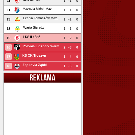
11
1
-1
0
Mazovia Mińsk Maz.
11
1
-1
0
Lechia Tomaszów Maz.
13
1
-1
0
Warta Sieradz
13
1
-1
0
ŁKS II Łódź
15
1
-2
0
Polonia Lidzbark Warm.
16
2
-3
0
KS CK Troszyn
17
1
-4
0
Ząbkovia Ząbki
18
1
-5
0
REKLAMA