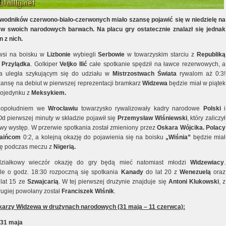
odników czerwono-biało-czerwonych miało szansę pojawić się w niedzielę na
w swoich narodowych barwach. Na placu gry ostatecznie znalazł się jednak
n z nich.
wsi na boisku w
Lizbonie
wybiegli
Serbowie
w towarzyskim starciu z
Republiką
 Przylądka
. Golkiper
Veljko Ilić
całe spotkanie spędził na ławce rezerwowych, a
a uległa szykującym się do udziału w
Mistrzostwach Świata
rywalom aż 0:3!
zansę na debiut w pierwszej reprezentacji bramkarz
Widzewa
będzie miał w piątek
ojedynku z
Meksykiem.
popołudniem we
Wrocławiu
towarzysko rywalizowały kadry narodowe
Polski
i
d pierwszej minuty w składzie pojawił się
Przemysław Wiśniewski
, który zaliczył
wy występ. W przerwie spotkania został zmieniony przez
Oskara Wójcika. Polacy
aińcom
0:2, a kolejną okazję do pojawienia się na boisku
„Wiśnia”
będzie miał
dę podczas meczu z
Nigerią.
ziałkowy wieczór okazję do gry będą mieć natomiast młodzi
Widzewiacy
.
e o godz. 18:30 rozpoczną się spotkania
Kanady
do lat 20 z
Wenezuelą
oraz
lat 15 ze
Szwajcarią
. W tej pierwszej drużynie znajduje się
Antoni Klukowski
, z
rugiej powołany został
Franciszek Wiśnik
.
karzy Widzewa w drużynach narodowych (31 maja – 11 czerwca):
, 31 maja