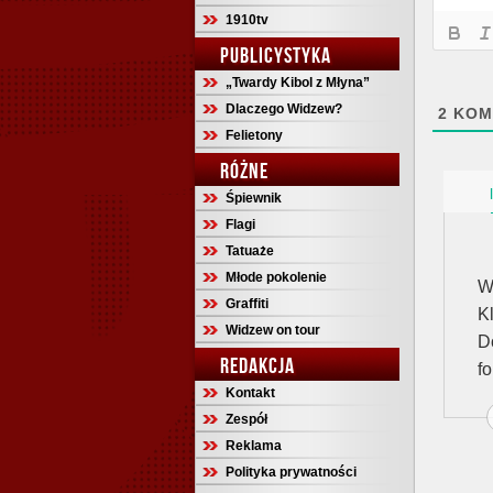
1910tv
PUBLICYSTYKA
„Twardy Kibol z Młyna”
Dlaczego Widzew?
2
KOM
Felietony
RÓŻNE
Śpiewnik
Flagi
Tatuaże
Młode pokolenie
W
Graffiti
K
Widzew on tour
D
REDAKCJA
f
Kontakt
Zespół
Reklama
Polityka prywatności