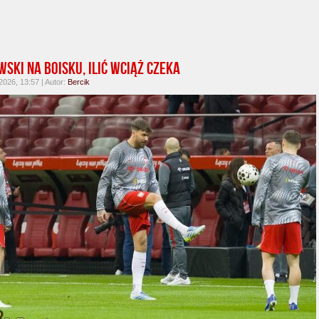
wski na boisku, Ilić wciąż czeka
026, 13:57 | Autor:
Bercik