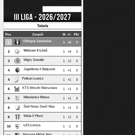
III LIGA - 2026/2027
Tabela
Pos
Zespół
M
+/-
Pkt
Olimpia Zambrów
1
1
+5
3
Widzew II Łódź
2
1
+4
3
Wigry Suwałki
3
1
+2
3
Jagiellonia II Białystok
4
1
+1
3
Pelikan Łowicz
4
1
+1
3
KTS Weszło Warszawa
6
1
+1
3
Mławianka Mława
6
1
+1
3
Świt Nowy Dwór Maz.
6
1
+1
3
Wisła II Płock
6
1
+1
3
ŁKS Łomża
10
1
-1
0
Mazovia Mińsk Maz.