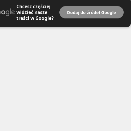
Chcesz częściej
widzieć nasze
Dodaj do źródeł Google
treści w Google?