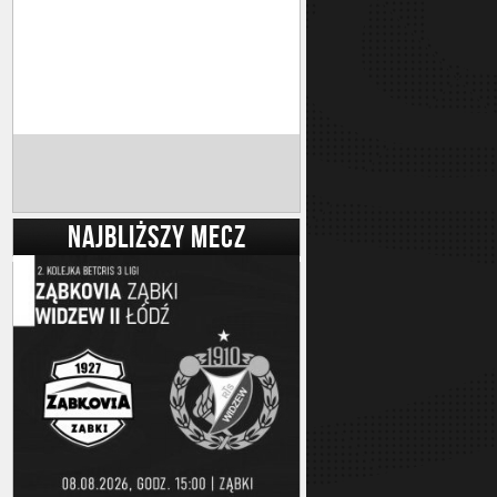
NAJBLIŻSZY MECZ