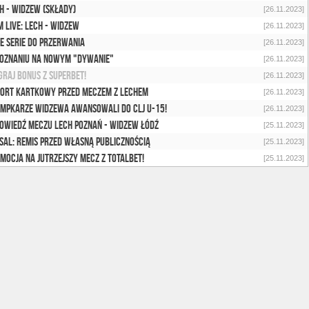
h - Widzew (składy)
[26.11.2023]
 Live: Lech - Widzew
[26.11.2023]
e serie do przerwania
[26.11.2023]
oznaniu na nowym "dywanie"
[26.11.2023]
raj bonus z Superbet!
[26.11.2023]
ort kartkowy przed meczem z Lechem
[26.11.2023]
mpkarze Widzewa awansowali do CLJ U-15!
[26.11.2023]
owiedź meczu Lech Poznań - Widzew Łódź
[25.11.2023]
sal: Remis przed własną publicznością
[25.11.2023]
mocja na jutrzejszy mecz z TOTALbet!
[25.11.2023]