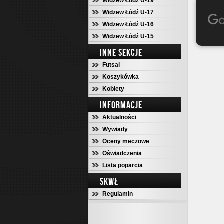
Widzew Łódź U-19
Widzew Łódź U-17
Widzew Łódź U-16
Widzew Łódź U-15
INNE SEKCJE
Futsal
Koszykówka
Kobiety
INFORMACJE
Aktualności
Wywiady
Oceny meczowe
Oświadczenia
Lista poparcia
SKWŁ
Regulamin