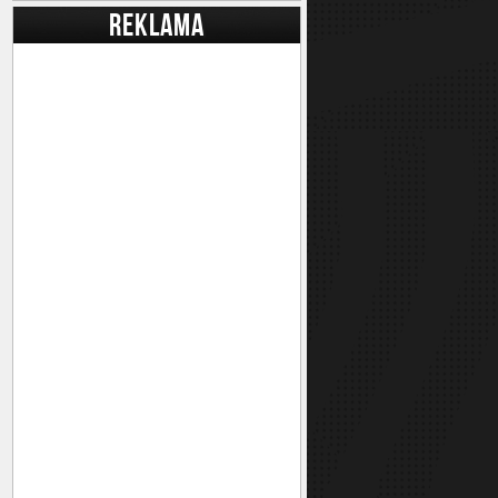
REKLAMA