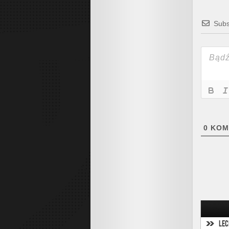
Subs
0
KOM
Lec