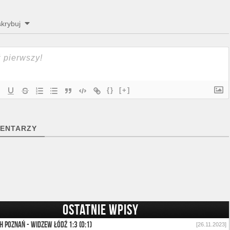
krybuj
{}
[+]
ENTARZY
OSTATNIE WPISY
h Poznań - Widzew Łódź 1:3 (0:1)
[26.11.2023]