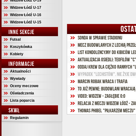
Widzew Łódź U-19
Widzew Łódź U-17
Widzew Łódź U-16
Widzew Łódź U-15
OSTA
INNE SEKCJE
Sonda w sprawie stadionu
Futsal
Mecz Budowlanych z Lechią prze
Koszykówka
List kondolencyjny do kibiców Le
Kobiety
Aktualizacja osiedli: Teofilów "C
INFORMACJE
Oddaj krew dla ciężko rannych "
Aktualności
Wypadek "Lechistów". Nie żyje dw
Wywiady
Marcin Robak wraca i trafia
Oceny meczowe
To już pewne: Budowlani wracają
Oświadczenia
Video: Widzew - Zagłębie 0:0
Lista poparcia
Relacja z meczu Widzew Łódź - Za
SKWŁ
Thomas Phibel "Piłkarzem meczu"
Regulamin