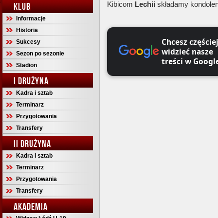
Kibicom
Lechii
składamy kondolen
KLUB
Informacje
Historia
Chcesz częście
Sukcesy
widzieć nasze
Sezon po sezonie
treści w Googl
Stadion
I DRUŻYNA
Kadra i sztab
Terminarz
Przygotowania
Transfery
II DRUŻYNA
Kadra i sztab
Terminarz
Przygotowania
Transfery
AKADEMIA