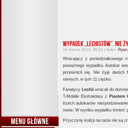
Wypadek „Lechistów”. Nie ż
19 marca 2013, 08:52 | Autor:
Ryan
Wracający z poniedziałkowego 
poważnego wypadku. Autokar wiozą
przewrócił się. Nie żyje dwóch
rannych, w tym 11 ciężko.
Fanatycy
Lechii
wracali do domó
T-Mobile Ekstraklasy z
Piastem 
trzech autokarów niespodziewanie
rowie. W wyniku wypadku śmierć p
MENU GŁÓWNE
Przyczyny kolizji na razie nie są z