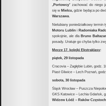
„
Portowcy
” zachować do niego j
się w
Mielcu,
gdzie będąca po dw
Warszawa
.
Nielubiany poniedziałkowy termin
Motoru Lublin
i
Radomiaka Rad
spokojnie, ale dla
Bruno Baltaza
posady. Uratuje go chyba tylko zw
Mecze 17. kolejki Ekstraklasy
:
piątek, 29 listopada
Cracovia – Zagłębie Lubin, godz. 1
Piast Gliwice – Lech Poznań, godz
sobota, 30 listopada
Śląsk Wrocław – Puszcza Niepołom
GKS Katowice – Lechia Gdańsk, g
Widzew Łódź – Raków Częstocho