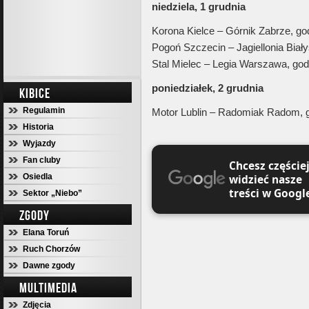
niedziela, 1 grudnia
Korona Kielce – Górnik Zabrze, go
Pogoń Szczecin – Jagiellonia Biały
Stal Mielec – Legia Warszawa, god
poniedziałek, 2 grudnia
KIBICE
Regulamin
Motor Lublin – Radomiak Radom, g
Historia
Wyjazdy
Fan cluby
Chcesz częście
Osiedla
widzieć nasze
treści w Googl
Sektor „Niebo”
ZGODY
Elana Toruń
Ruch Chorzów
Dawne zgody
MULTIMEDIA
Zdjęcia