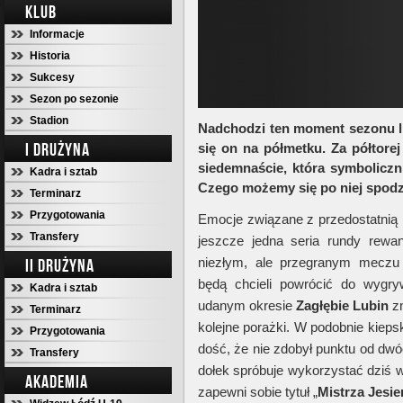
KLUB
Informacje
Historia
Sukcesy
Sezon po sezonie
Stadion
Nadchodzi ten moment sezonu l
I DRUŻYNA
się on na półmetku. Za półtore
siedemnaście, która symbolicz
Kadra i sztab
Czego możemy się po niej spod
Terminarz
Przygotowania
Emocje związane z przedostatnią 
Transfery
jeszcze jedna seria rundy rew
niezłym, ale przegranym mecz
II DRUŻYNA
będą chcieli powrócić do wygry
Kadra i sztab
udanym okresie
Zagłębie Lubin
zn
Terminarz
kolejne porażki. W podobnie kieps
Przygotowania
dość, że nie zdobył punktu od dwó
Transfery
dołek spróbuje wykorzystać dziś
AKADEMIA
zapewni sobie tytuł „
Mistrza Jesie