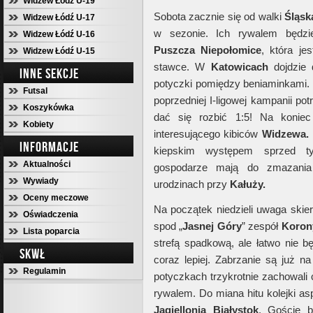
Widzew Łódź U-19
Sobota zacznie się od walki
Śląsk
Widzew Łódź U-17
w sezonie. Ich rywalem będzie
Widzew Łódź U-16
Puszcza Niepołomice
, która je
Widzew Łódź U-15
stawce. W
Katowicach
dojdzie d
INNE SEKCJE
potyczki pomiędzy beniaminkami.
Futsal
poprzedniej I-ligowej kampanii pot
Koszykówka
dać się rozbić 1:5! Na koniec 
Kobiety
interesującego kibiców
Widzewa.
INFORMACJE
kiepskim występem sprzed t
Aktualności
gospodarze mają do zmazani
Wywiady
urodzinach przy
Kałuży.
Oceny meczowe
Na początek niedzieli uwaga skie
Oświadczenia
spod „
Jasnej Góry
” zespół
Koron
Lista poparcia
strefą spadkową, ale łatwo nie 
SKWŁ
coraz lepiej. Zabrzanie są już na
Regulamin
potyczkach trzykrotnie zachowali 
rywalem. Do miana hitu kolejki a
Jagiellonią Białystok
. Goście b