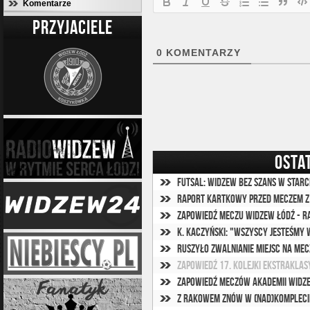
Komentarze
PRZYJACIELE
0
KOMENTARZY
OSTA
Futsal: Widzew bez szans w starc
Raport kartkowy przed meczem 
Zapowiedź meczu Widzew Łódź - 
K. Kaczyński: "Wszyscy jesteśmy
Ruszyło zwalnianie miejsc na mec
Zapowiedź 17. kolejki Ekstraklas
Zapowiedź meczów Akademii Widzew
Z Rakowem znów w (nad)kompleci