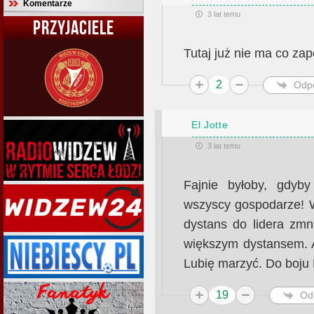
Komentarze
3 lat temu
PRZYJACIELE
Tutaj już nie ma co zap
2
Odp
El Jotte
3 lat temu
Fajnie byłoby, gdyby
wszyscy gospodarze! W
dystans do lidera zmn
większym dystansem. A
Lubię marzyć. Do boju
19
Od