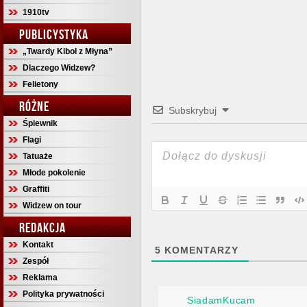
1910tv
PUBLICYSTYKA
„Twardy Kibol z Młyna”
Dlaczego Widzew?
Felietony
RÓŻNE
Subskrybuj
Śpiewnik
Flagi
Tatuaże
Młode pokolenie
Graffiti
Widzew on tour
REDAKCJA
Kontakt
5
KOMENTARZY
Zespół
Reklama
Polityka prywatności
SiadamKucam