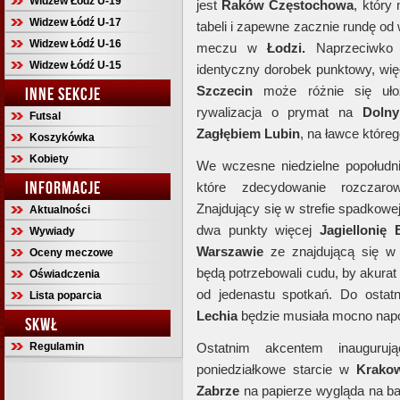
Widzew Łódź U-19
jest
Raków Częstochowa
, który
Widzew Łódź U-17
tabeli i zapewne zacznie rundę od
Widzew Łódź U-16
meczu w
Łodzi.
Naprzeciwko s
Widzew Łódź U-15
identyczny dorobek punktowy, wię
Szczecin
może różnie się uł
INNE SEKCJE
rywalizacja o prymat na
Doln
Futsal
Zagłębiem Lubin
, na ławce któreg
Koszykówka
Kobiety
We wczesne niedzielne popołudn
INFORMACJE
które zdecydowanie rozczaro
Znajdujący się w strefie spadkowe
Aktualności
dwa punkty więcej
Jagiellonię 
Wywiady
Warszawie
ze znajdującą się w
Oceny meczowe
będą potrzebowali cudu, by akurat
Oświadczenia
od jedenastu spotkań. Do osta
Lista poparcia
Lechia
będzie musiała mocno napo
SKWŁ
Regulamin
Ostatnim akcentem inaugurują
poniedziałkowe starcie w
Krakow
Zabrze
na papierze wygląda na b