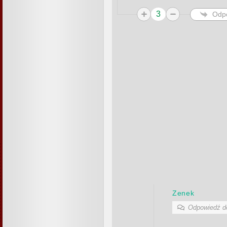
3
Odp
Zenek
Odpowiedź 