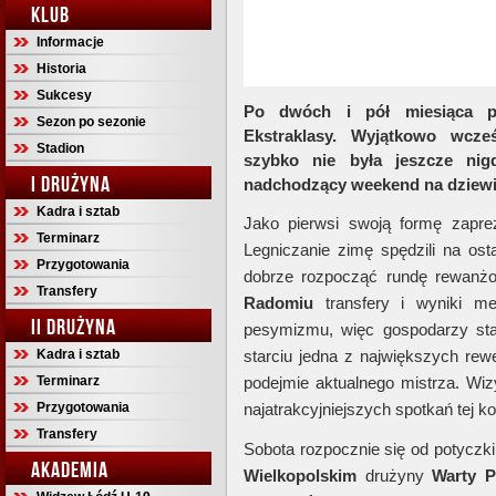
KLUB
Informacje
Historia
Sukcesy
Po dwóch i pół miesiąca pr
Sezon po sezonie
Ekstraklasy. Wyjątkowo wcze
Stadion
szybko nie była jeszcze ni
I DRUŻYNA
nadchodzący weekend na dziewi
Kadra i sztab
Jako pierwsi swoją formę zapr
Terminarz
Legniczanie zimę spędzili na osta
Przygotowania
dobrze rozpocząć rundę rewanżo
Transfery
Radomiu
transfery i wyniki me
II DRUŻYNA
pesymizmu, więc gospodarzy st
Kadra i sztab
starciu jedna z największych rew
Terminarz
podejmie aktualnego mistrza. Wi
Przygotowania
najatrakcyjniejszych spotkań tej kol
Transfery
Sobota rozpocznie się od potyczki
AKADEMIA
Wielkopolskim
drużyny
Warty 