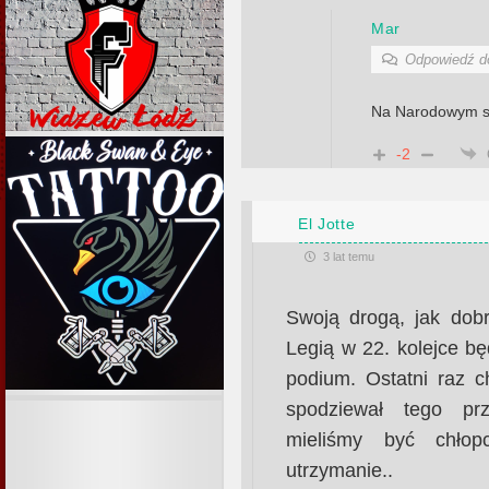
Mar
Odpowiedź 
Na Narodowym s
-2
El Jotte
3 lat temu
Swoją drogą, jak dob
Legią w 22. kolejce b
podium. Ostatni raz c
spodziewał tego p
mieliśmy być chło
utrzymanie..