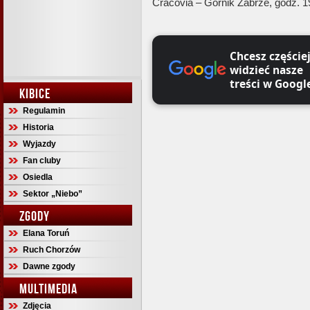
Cracovia – Górnik Zabrze, godz. 1
Chcesz częście
widzieć nasze
treści w Googl
KIBICE
Regulamin
Historia
Wyjazdy
Fan cluby
Osiedla
Sektor „Niebo”
ZGODY
Elana Toruń
Ruch Chorzów
Dawne zgody
MULTIMEDIA
Zdjęcia