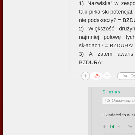
1) 'Nazwiska’ w zesp
taki piłkarski potencja
nie podskoczy? = BZ
2) Większość drużyn
najmniej połowę tyc
składach? = BZDURA!
3) A zatem awans '
BZDURA!
-25
O
Sillesian
Odpowiedź 
Układałeś to w s
14