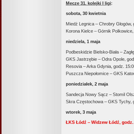
Mecze 31. kolejki I ligi
:
sobota, 30 kwietnia
Miedż Legnica – Chrobry Głogów, 
Korona Kielce – Górnik Polkowice,
niedziela, 1 maja
Podbeskidzie Bielsko-Biała – Zagł
GKS Jastrzębie – Odra Opole, god
Resovia – Arka Gdynia, godz. 15:
Puszcza Niepołomice – GKS Katow
poniedziałek, 2 maja
Sandecja Nowy Sącz – Stomil Olsz
Skra Częstochowa – GKS Tychy, g
wtorek, 3 maja
ŁKS Łódź – Widzew Łódź, godz.