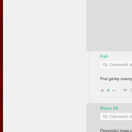
Rafi
Odpowiedź 
Pod górkę mamy t
4
Mario 86
Odpowiedź 
Pesymiści mają c