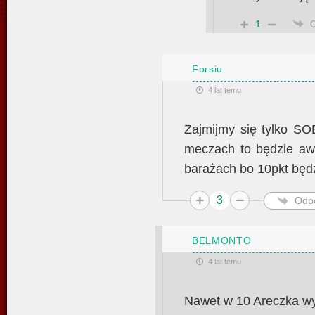
1
Forsiu
4 lat temu
Zajmijmy się tylko SO
meczach to będzie awa
barażach bo 10pkt będz
3
Odp
BELMONTO
4 lat temu
Nawet w 10 Areczka w