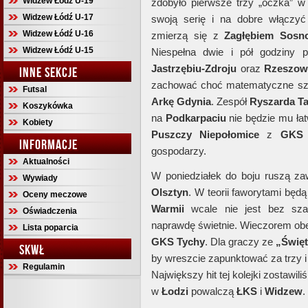
Widzew Łódź U-19
zdobyło pierwsze trzy „oczka” w 
Widzew Łódź U-17
swoją serię i na dobre włączyć
Widzew Łódź U-16
zmierzą się z
Zagłębiem Sosn
Widzew Łódź U-15
Niespełna dwie i pół godziny 
Jastrzębiu-Zdroju
oraz
Rzeszow
INNE SEKCJE
zachować choć matematyczne sz
Futsal
Arkę Gdynia
. Zespół
Ryszarda T
Koszykówka
na
Podkarpaciu
nie będzie mu ła
Kobiety
Puszczy Niepołomice
z
GKS 
INFORMACJE
gospodarzy.
Aktualności
W poniedziałek do boju ruszą z
Wywiady
Olsztyn
. W teorii faworytami będą
Oceny meczowe
Warmii
wcale nie jest bez sza
Oświadczenia
naprawdę świetnie. Wieczorem ob
Lista poparcia
GKS Tychy
. Dla graczy ze
„Świę
SKWŁ
by wreszcie zapunktować za trzy i
Regulamin
Największy hit tej kolejki zostawi
w
Łodzi
powalczą
ŁKS
i
Widzew
.