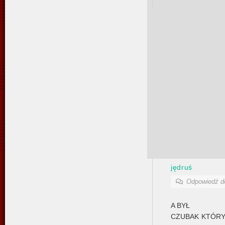
jędruś
Odpowiedź 
A BYŁ
CZUBAK KTÓRY 