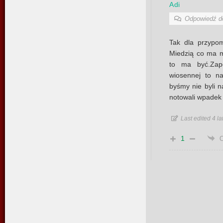
Adi
Odpowiedź 
Tak dla przypo
Miedzią co ma m
to ma być.Zap
wiosennej to n
byśmy nie byli n
notowali wpadek
Last edited 4 la
1