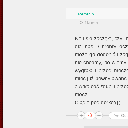
Reminio
4 lat temu
No i się zaczęło, czyli
dla nas. Chrobry ocz
może go dogonić i zag
nie chcemy, bo wiemy 
wygrała i przed mecz
mieć już pewny awans .
a Arka coś zgubi i prze
mecz.
Ciągle pod gorke:(((
-3
Odp