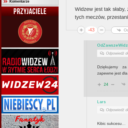
Komentarze
Widzew jest tak słaby, 
PRZYJACIELE
tych meczów, przestani
-43
O
OdZawszeWidz
Odpowiedź 
Dziękujemy za
zapewne jest dla 
24
Lars
Odpowiedź 
Kibic sukcesu…