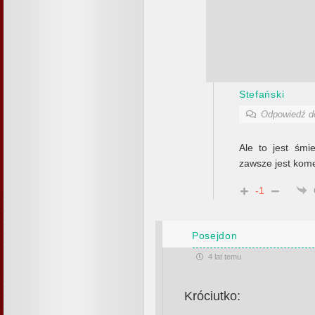
Stefański
Odpowiedź 
Ale to jest śmie
zawsze jest kome
-1
Posejdon
4 lat temu
Króciutko: