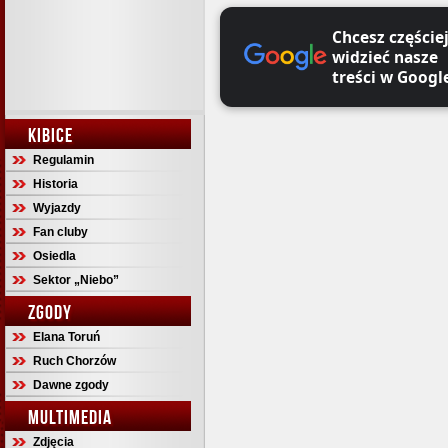
Chcesz częście
widzieć nasze
treści w Googl
KIBICE
Regulamin
Historia
Wyjazdy
Fan cluby
Osiedla
Sektor „Niebo”
ZGODY
Elana Toruń
Ruch Chorzów
Dawne zgody
MULTIMEDIA
Zdjęcia