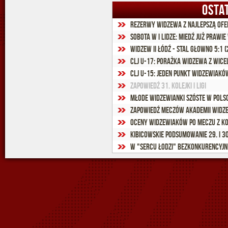
OSTA
Rezerwy Widzewa z najlepszą ofe
Sobota w I lidze: Miedź już prawi
Widzew II Łódź - Stal Głowno 5:1 (
CLJ U-17: Porażka Widzewa z wice
CLJ U-15: Jeden punkt widzewiakó
Zapowiedź 31. kolejki I ligi
Młode widzewianki szóste w Pols
Zapowiedź meczów Akademii Widze
Oceny widzewiaków po meczu z K
Kibicowskie podsumowanie 29. i 30. 
W "Sercu Łodzi" bezkonkurencyjni