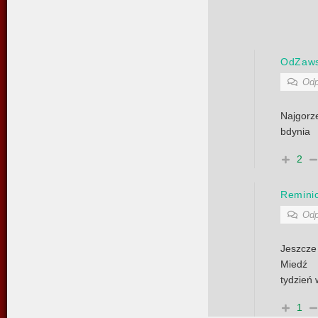
OdZaws
Odp
Najgor
bdynia
2
Remini
Odp
Jeszcze
Miedź 
tydzień 
1