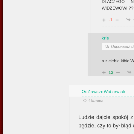
DLACZEGO N
WIDZEWOWI ????
-1
kris
Odpowiedź 
a z ciebie kibi
13
OdZawszeWidzewiak
4 lat temu
Ludzie dajcie spokój 
będzie, czy to był błąd 