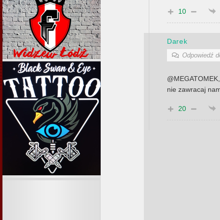
10
Darek
Odpowiedź 
@MEGATOMEK, to
nie zawracaj nam
20