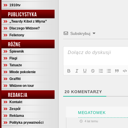
1910tv
PUBLICYSTYKA
„Twardy Kibol z Młyna”
Dlaczego Widzew?
Subskrybuj
Felietony
RÓŻNE
Śpiewnik
Flagi
Tatuaże
Młode pokolenie
Graffiti
Widzew on tour
20
KOMENTARZY
REDAKCJA
Kontakt
Zespół
MEGATOMEK
Reklama
4 lat temu
Polityka prywatności