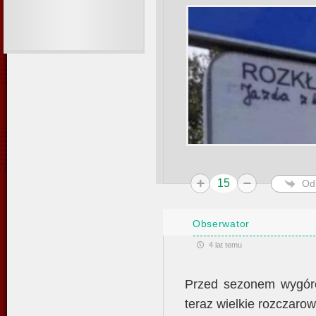
15
Od
Obserwator
4 lat temu
Przed sezonem wygóro
teraz wielkie rozczaro