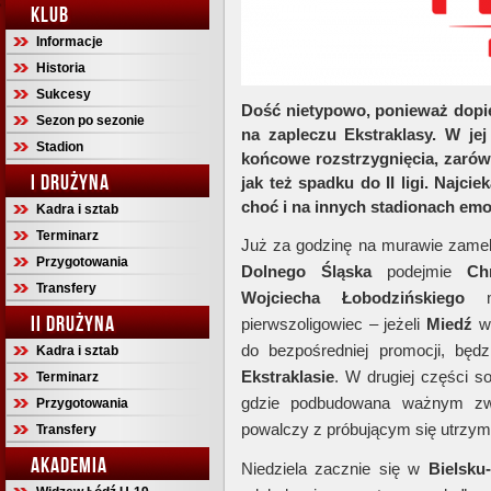
KLUB
Informacje
Historia
Sukcesy
Dość nietypowo, ponieważ dopie
Sezon po sezonie
na zapleczu Ekstraklasy. W je
Stadion
końcowe rozstrzygnięcia, zaró
I DRUŻYNA
jak też spadku do II ligi. Najci
choć i na innych stadionach emoc
Kadra i sztab
Terminarz
Już za godzinę na murawie zameld
Przygotowania
Dolnego Śląska
podejmie
Ch
Transfery
Wojciecha Łobodzińskiego
II DRUŻYNA
pierwszoligowiec – jeżeli
Miedź
w
do bezpośredniej promocji, będ
Kadra i sztab
Ekstraklasie
. W drugiej części s
Terminarz
gdzie podbudowana ważnym 
Przygotowania
powalczy z próbującym się utrzym
Transfery
AKADEMIA
Niedziela zacznie się w
Bielsku-