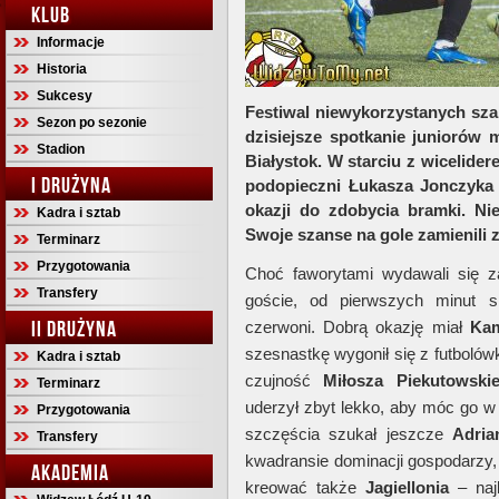
KLUB
Informacje
Historia
Sukcesy
Festiwal niewykorzystanych sz
Sezon po sezonie
dzisiejsze spotkanie juniorów
Stadion
Białystok. W starciu z wicelider
I DRUŻYNA
podopieczni Łukasza Jonczyka 
okazji do zdobycia bramki. Nie
Kadra i sztab
Swoje szanse na gole zamienili za
Terminarz
Przygotowania
Choć faworytami wydawali się z
Transfery
goście, od pierwszych minut s
II DRUŻYNA
czerwoni. Dobrą okazję miał
Kam
szesnastkę wygonił się z futbolów
Kadra i sztab
czujność
Miłosza Piekutowski
Terminarz
uderzył zbyt lekko, aby móc go w 
Przygotowania
szczęścia szukał jeszcze
Adria
Transfery
kwadransie dominacji gospodarzy,
AKADEMIA
kreować także
Jagiellonia
– naj