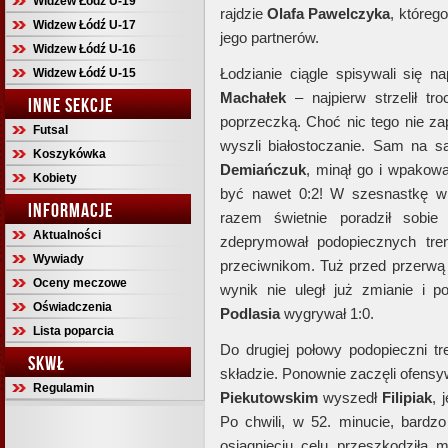
Widzew Łódź U-19
rajdzie
Olafa Pawelczyka
, któreg
Widzew Łódź U-17
jego partnerów.
Widzew Łódź U-16
Łodzianie ciągle spisywali się n
Widzew Łódź U-15
Machałek
– najpierw strzelił tr
INNE SEKCJE
poprzeczką. Choć nic tego nie za
Futsal
wyszli białostoczanie. Sam na
Koszykówka
Demiańczuk
, minął go i wpakowa
Kobiety
być nawet 0:2! W szesnastkę 
INFORMACJE
razem świetnie poradził sobie 
Aktualności
zdeprymował podopiecznych tr
Wywiady
przeciwnikom. Tuż przed przerwą s
Oceny meczowe
wynik nie uległ już zmianie i p
Oświadczenia
Podlasia
wygrywał 1:0.
Lista poparcia
Do drugiej połowy podopieczni t
SKWŁ
składzie. Ponownie zaczęli ofensy
Regulamin
Piekutowskim
wyszedł
Filipiak
, 
Po chwili, w 52. minucie, bardz
osiągnięciu celu przeszkodziła m