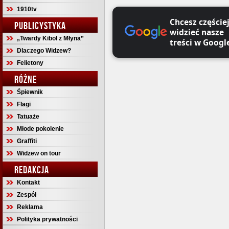
1910tv
Chcesz częście
PUBLICYSTYKA
widzieć nasze
„Twardy Kibol z Młyna”
treści w Googl
Dlaczego Widzew?
Felietony
RÓŻNE
Śpiewnik
Flagi
Tatuaże
Młode pokolenie
Graffiti
Widzew on tour
REDAKCJA
Kontakt
Zespół
Reklama
Polityka prywatności