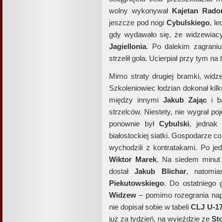
wolny wykonywał
Kajetan Rado
jeszcze pod nogi
Cybulskiego
, l
gdy wydawało się, że widzewia
Jagiellonia
. Po dalekim zagrani
strzelił gola. Ucierpiał przy tym n
Mimo straty drugiej bramki, widz
Szkoleniowiec łodzian dokonał kilk
między innymi
Jakub Zając
i b
strzelców. Niestety, nie wygrał p
ponownie był
Cybulski
, jednak
białostockiej siatki. Gospodarze co
wychodzili z kontratakami. Po j
Wiktor Marek
. Na siedem minu
dostał
Jakub Blichar
, natomia
Piekutowskiego
. Do ostatniego 
Widzew
– pomimo rozegrania nap
nie dopisał sobie w tabeli
CLJ U-1
już za tydzień, na wyjeździe ze
St