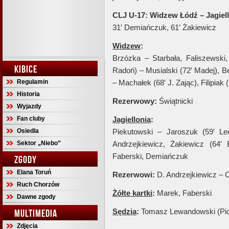
CLJ U-17: Widzew Łódź – Jagiello
31′ Demiańczuk, 61′ Żakiewicz
Widzew
:
Brzózka – Starbała, Faliszewski, 
KIBICE
Radoń) – Musialski (72′ Madej), B
Regulamin
– Machałek (68′ J. Zając), Filipiak 
Historia
Rezerwowy:
Świątnicki
Wyjazdy
Fan cluby
Jagiellonia
:
Osiedla
Piekutowski – Jaroszuk (59′ Le
Sektor „Niebo”
Andrzejkiewicz, Żakiewicz (64′
Faberski, Demiańczuk
ZGODY
Elana Toruń
Rezerwowi:
D. Andrzejkiewicz – 
Ruch Chorzów
Żółte kartki
:
Marek, Faberski
Dawne zgody
Sędzia
:
Tomasz Lewandowski (Pio
MULTIMEDIA
Zdjęcia