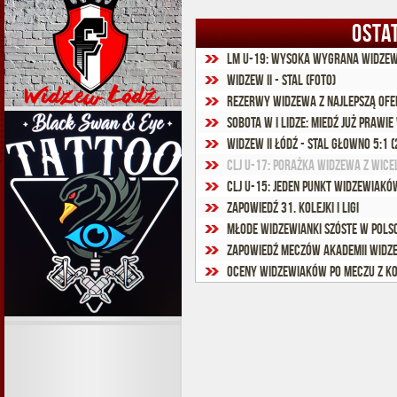
OSTA
LM U-19: Wysoka wygrana widze
Widzew II - Stal (foto)
Rezerwy Widzewa z najlepszą ofe
Sobota w I lidze: Miedź już prawi
Widzew II Łódź - Stal Głowno 5:1 (
CLJ U-17: Porażka Widzewa z wice
CLJ U-15: Jeden punkt widzewiakó
Zapowiedź 31. kolejki I ligi
Młode widzewianki szóste w Pols
Zapowiedź meczów Akademii Widze
Oceny widzewiaków po meczu z K