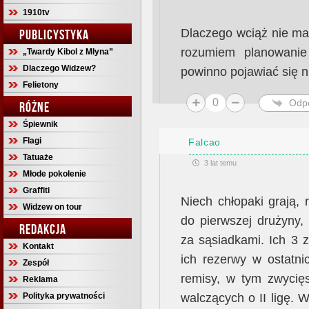
1910tv
Dlaczego wciąż nie ma
PUBLICYSTYKA
rozumiem planowanie
„Twardy Kibol z Młyna”
Dlaczego Widzew?
powinno pojawiać się 
Felietony
0
Odp
RÓŻNE
Śpiewnik
Flagi
Falcao
Tatuaże
3 lat temu
Młode pokolenie
Graffiti
Niech chłopaki grają, 
Widzew on tour
do pierwszej drużyny,
REDAKCJA
za sąsiadkami. Ich 3 z
Kontakt
ich rezerwy w ostatn
Zespół
remisy, w tym zwycięs
Reklama
Polityka prywatności
walczących o II ligę. 