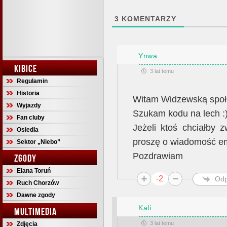
3
KOMENTARZY
Ynwa
KIBICE
3 lat temu
Regulamin
Historia
Witam Widzewską społ
Wyjazdy
Szukam kodu na lech :
Fan cluby
Jeżeli ktoś chciałby 
Osiedla
proszę o wiadomość e
Sektor „Niebo”
Pozdrawiam
ZGODY
Elana Toruń
-2
Odp
Ruch Chorzów
Dawne zgody
Kali
MULTIMEDIA
3 lat temu
Zdjęcia