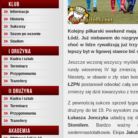
KLUB
Informacje
Historia
Sukcesy
Kolejny piłkarski weekend mają
Sezon po sezonie
Łódź. Już niebawem do rozgryw
Stadion
choć w lidze rywalizują już tr
I DRUŻYNA
lepszy byt w ligowej stawce bić 
Kadra i sztab
Jeszcze wczoraj wszyscy myśleliś
Terminarz
rundy wiosennej IV ligi zmierzą
Przygotowania
Niestety, w obawie o zły stan bo
Transfery
ŁZPN
postanowił odwołać całą ser
II DRUŻYNA
zmierzy się dziś towarzysko z trz
Kadra i sztab
Z pewnością sukces sprzed tygodn
Terminarz
drużyny do lat 19. Po wysokim z
Przygotowania
Łukasza
Jonczyka
udadzą się 
Transfery
Stomilem
. Bardzo ważny 
AKADEMIA
siedemnastolatkowie. Ekipa
Jaku