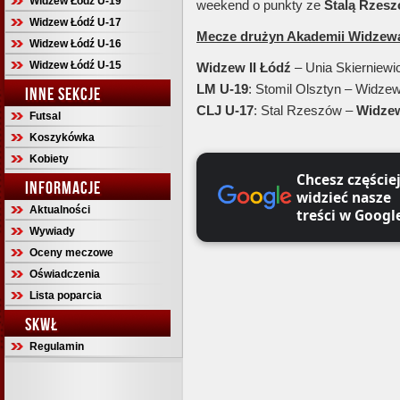
Widzew Łódź U-19
weekend o punkty ze
Stalą
Rzesz
Widzew Łódź U-17
Mecze drużyn Akademii Widzewa
Widzew Łódź U-16
Widzew Łódź U-15
Widzew
II Łódź
– Unia Skierniewic
LM U-19
: Stomil Olsztyn – Widzew
INNE SEKCJE
CLJ U-17
: Stal Rzeszów –
Widze
Futsal
Koszykówka
Kobiety
Chcesz częście
INFORMACJE
widzieć nasze
Aktualności
treści w Googl
Wywiady
Oceny meczowe
Oświadczenia
Lista poparcia
SKWŁ
Regulamin