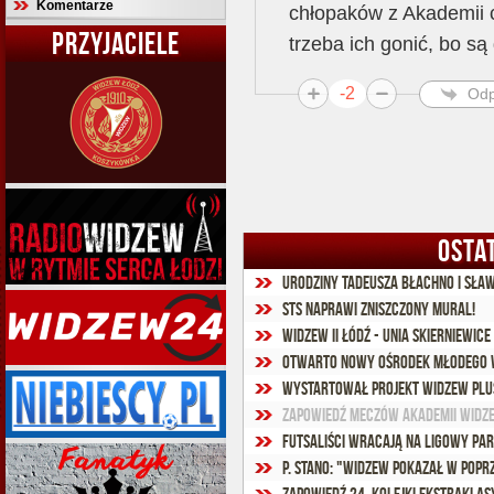
Komentarze
chłopaków z Akademii co
PRZYJACIELE
trzeba ich gonić, bo są
-2
Odp
OSTA
Urodziny Tadeusza Błachno i Sła
STS naprawi zniszczony mural!
Widzew II Łódź - Unia Skierniewice 
Otwarto nowy ośrodek Młodego 
Wystartował projekt Widzew Plu
Zapowiedź meczów Akademii Widz
Futsaliści wracają na ligowy par
P. Stano: "Widzew pokazał w popr