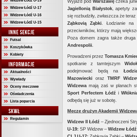
Widzew Łódź U-19
Wyjazd pod
Warszawę
czeka juni
Widzew Łódź U-17
Jagiellonią Białystok
, apetyty 
Widzew Łódź U-16
się rozbudziły, zwłaszcza że teraz
Widzew Łódź U-15
Ząbkovią Ząbki
. Łodzianie na
przeciwników, którzy mają większ
INNE SEKCJE
Poza domem zagra także druga 
Futsal
Andrespolii
.
Koszykówka
Kobiety
Prowadzeni przez
Tomasza Kmiec
INFORMACJE
spotkanie z tamtejszym
Wido
podejmować będą na
Łodz
Aktualności
Mazowiecki
oraz
TMRF Widz
Wywiady
Widzewa
mają zaś w planach s
Oceny meczowe
Sport Perfectem Łódź
i
Włókni
Oświadczenia
odbędą się już w sobotę.
Lista poparcia
SKWŁ
Mecze drużyn Akademii Widzewa
Regulamin
Widzew II Łódź
– Zjednoczeni Str
U-19:
SP Widzew –
Widzew Łódź
CLJ U-17:
Ząbkovia Ząbki –
Widz