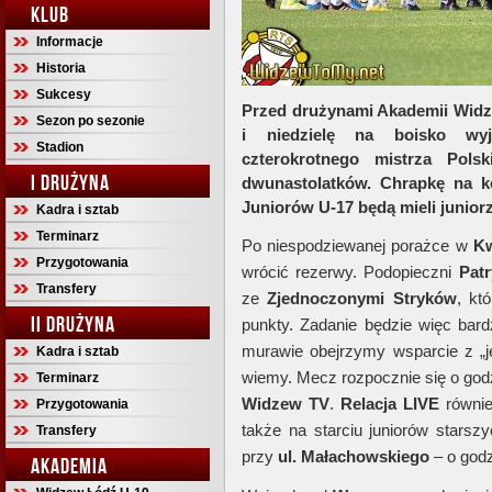
KLUB
Informacje
Historia
Sukcesy
Przed drużynami Akademii Widz
Sezon po sezonie
i niedzielę na boisko wyj
Stadion
czterokrotnego mistrza Pols
I DRUŻYNA
dwunastolatków. Chrapkę na ko
Juniorów U-17 będą mieli junior
Kadra i sztab
Terminarz
Po niespodziewanej porażce w
Kw
Przygotowania
wrócić rezerwy. Podopieczni
Pat
Transfery
ze
Zjednoczonymi Stryków
, kt
II DRUŻYNA
punkty. Zadanie będzie więc bar
murawie obejrzymy wsparcie z „jed
Kadra i sztab
wiemy. Mecz rozpocznie się o godz
Terminarz
Widzew TV
.
Relacja LIVE
równi
Przygotowania
także na starciu juniorów stars
Transfery
przy
ul. Małachowskiego
– o godz
AKADEMIA