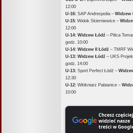
12:00
U-16:
SAP Andrespolia –
Widzew 
U-15
: Widok Skierniewice –
Widze
12:00
U-14:
Widzew Łódź
– Pilica Toma
godz. 10:00
U-14:
Widzew II Łódź
– TMRF Widz
U-13:
Widzew Łódź
– UKS Projek
godz. 14:00
U-13:
Sport Perfect Łódź –
Widzew
12:30
U-12:
Włókniarz Pabianice –
Widze
10:00
Chcesz częście
widzieć nasze
treści w Googl