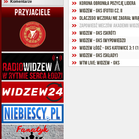
Komentarze
Korona obroniła pozycję lidera
PRZYJACIELE
Widzew - GKS (foto) cz. II
Dlaczego wczoraj nie zagrał Wr
Zapowiedź meczów Akademii Widze
Widzew - GKS (skrót)
Widzew - GKS (wypowiedzi)
Widzew Łódź - GKS Katowice 3:1 (1
Widzew - GKS (składy)
WTM Live: Widzew - GKS