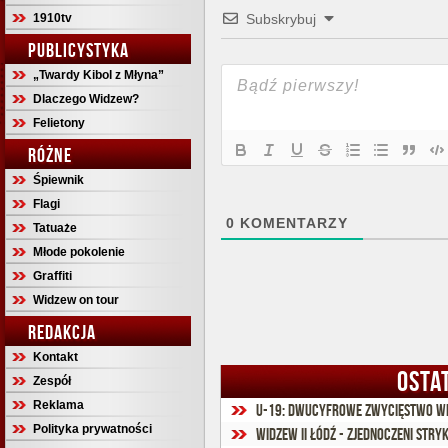
1910tv
Subskrybuj
PUBLICYSTYKA
„Twardy Kibol z Młyna”
Dlaczego Widzew?
Felietony
RÓŻNE
Śpiewnik
Flagi
0
KOMENTARZY
Tatuaże
Młode pokolenie
Graffiti
Widzew on tour
REDAKCJA
Kontakt
OSTA
Zespół
Reklama
U-19: Dwucyfrowe zwycięstwo w
Polityka prywatności
Widzew II Łódź - Zjednoczeni Stry