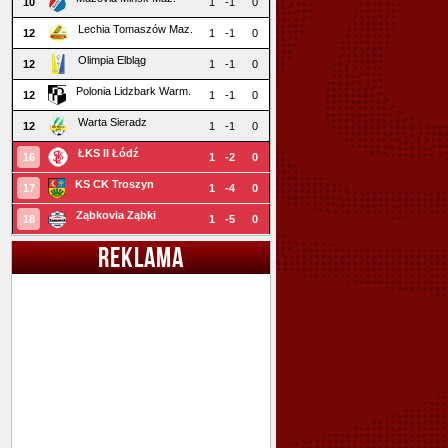
10
1
-1
0
Lechia Tomaszów Maz.
12
1
-1
0
Olimpia Elbląg
12
1
-1
0
Polonia Lidzbark Warm.
12
1
-1
0
Warta Sieradz
12
1
-1
0
ŁKS II Łódź
16
1
-2
0
KS CK Troszyn
17
1
-4
0
Ząbkovia Ząbki
18
1
-5
0
REKLAMA