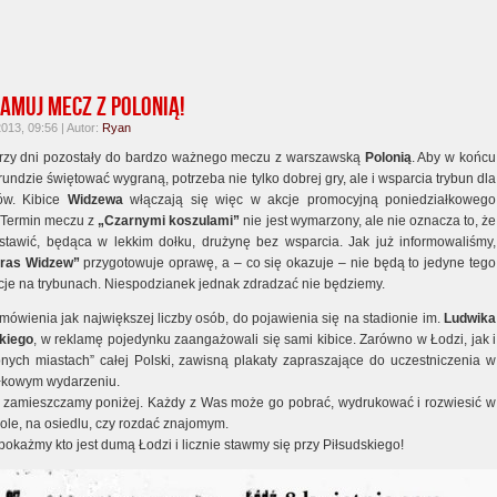
amuj mecz z Polonią!
2013, 09:56 | Autor:
Ryan
 trzy dni pozostały do bardzo ważnego meczu z warszawską
Polonią
. Aby w końcu
rundzie świętować wygraną, potrzeba nie tylko dobrej gry, ale i wsparcia trybun dla
ów. Kibice
Widzewa
włączają się więc w akcje promocyjną poniedziałkowego
Termin meczu z
„Czarnymi koszulami”
nie jest wymarzony, ale nie oznacza to, że
tawić, będąca w lekkim dołku, drużynę bez wsparcia. Jak już informowaliśmy,
tras Widzew”
przygotowuje oprawę, a – co się okazuje – nie będą to jedyne tego
kcje na trybunach. Niespodzianek jednak zdradzać nie będziemy.
mówienia jak największej liczby osób, do pojawienia się na stadionie im.
Ludwika
kiego
, w reklamę pojedynku zaangażowali się sami kibice. Zarówno w Łodzi, jak i
nych miastach” całej Polski, zawisną plakaty zapraszające do uczestniczenia w
łkowym wydarzeniu.
n zamieszczamy poniżej. Każdy z Was może go pobrać, wydrukować i rozwiesić w
ole, na osiedlu, czy rozdać znajomym.
okażmy kto jest dumą Łodzi i licznie stawmy się przy Piłsudskiego!