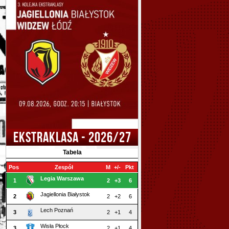
EKSTRAKLASA - 2026/27
Tabela
Pos
Zespół
M
+/-
Pkt
Legia Warszawa
1
2
+3
6
Jagiellonia Białystok
2
2
+2
6
Lech Poznań
3
2
+1
4
Wisła Płock
3
2
+1
4