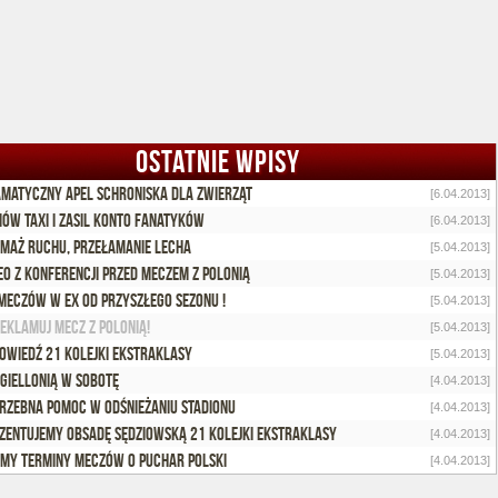
OSTATNIE WPISY
matyczny apel schroniska dla zwierząt
[6.04.2013]
ów taxi i zasil konto fanatyków
[6.04.2013]
maż Ruchu, przełamanie Lecha
[5.04.2013]
eo z konferencji przed meczem z Polonią
[5.04.2013]
meczów w Ex od przyszłego sezonu !
[5.04.2013]
eklamuj mecz z Polonią!
[5.04.2013]
owiedź 21 kolejki Ekstraklasy
[5.04.2013]
agiellonią w sobotę
[4.04.2013]
rzebna pomoc w odśnieżaniu stadionu
[4.04.2013]
zentujemy obsadę sędziowską 21 kolejki Ekstraklasy
[4.04.2013]
my terminy meczów o Puchar Polski
[4.04.2013]