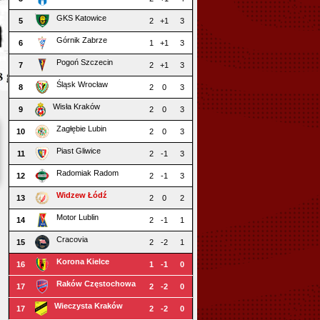
GKS Katowice
5
2
+1
3
Górnik Zabrze
6
1
+1
3
Pogoń Szczecin
7
2
+1
3
Śląsk Wrocław
8
2
0
3
Wisła Kraków
9
2
0
3
Zagłębie Lubin
10
2
0
3
Piast Gliwice
11
2
-1
3
Radomiak Radom
12
2
-1
3
Widzew Łódź
13
2
0
2
Motor Lublin
14
2
-1
1
Cracovia
15
2
-2
1
Korona Kielce
16
1
-1
0
Raków Częstochowa
17
2
-2
0
Wieczysta Kraków
17
2
-2
0