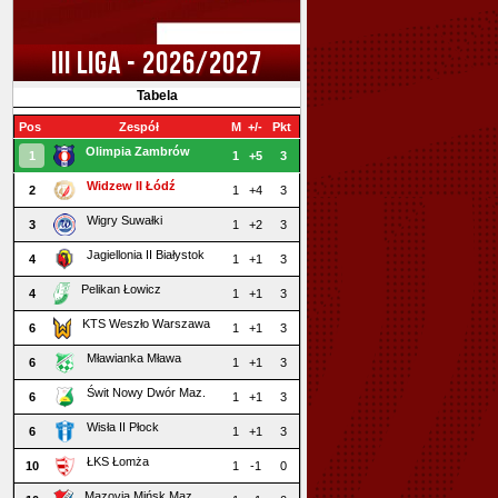
III LIGA - 2026/2027
Tabela
Pos
Zespół
M
+/-
Pkt
Olimpia Zambrów
1
1
+5
3
Widzew II Łódź
2
1
+4
3
Wigry Suwałki
3
1
+2
3
Jagiellonia II Białystok
4
1
+1
3
Pelikan Łowicz
4
1
+1
3
KTS Weszło Warszawa
6
1
+1
3
Mławianka Mława
6
1
+1
3
Świt Nowy Dwór Maz.
6
1
+1
3
Wisła II Płock
6
1
+1
3
ŁKS Łomża
10
1
-1
0
Mazovia Mińsk Maz.