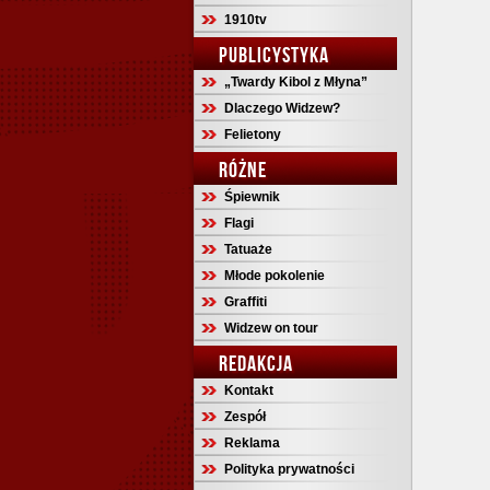
1910tv
PUBLICYSTYKA
„Twardy Kibol z Młyna”
Dlaczego Widzew?
Felietony
RÓŻNE
Śpiewnik
Flagi
Tatuaże
Młode pokolenie
Graffiti
Widzew on tour
REDAKCJA
Kontakt
Zespół
Reklama
Polityka prywatności