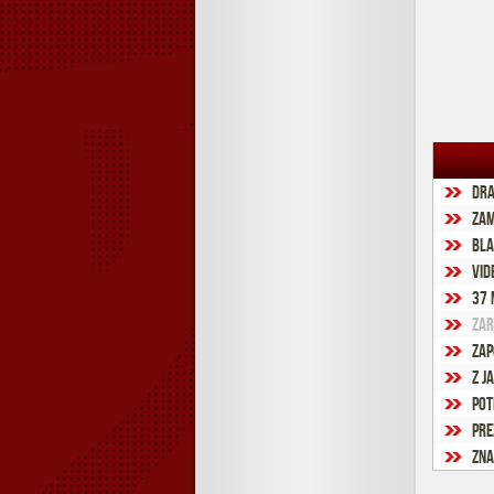
Dra
Zam
Bla
Vid
37 
Zar
Zap
Z J
Pot
Pre
Zna