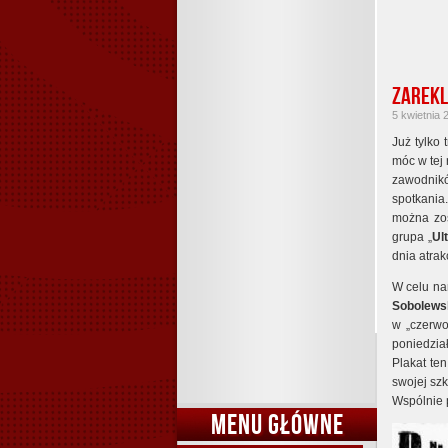
Zarekl
5 kwietnia 
Już tylko
móc w tej 
zawodnik
spotkania.
można zos
grupa „
Ul
dnia atra
W celu na
Sobolews
w „czerwo
poniedzia
Plakat te
swojej szk
Wspólnie p
MENU GŁÓWNE