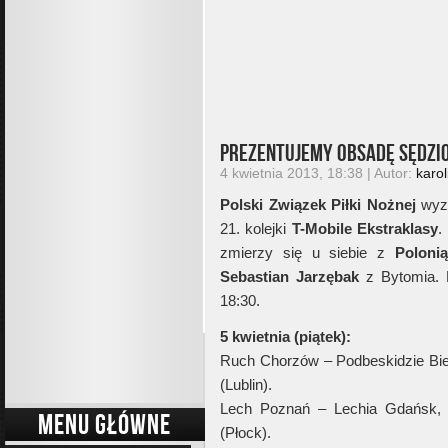
Prezentujemy obsadę sędzi
4 kwietnia 2013, 18:38 | Autor:
karol
Polski Związek Piłki Nożnej
wyzn
21. kolejki
T-Mobile Ekstraklasy
.
zmierzy się u siebie z
Poloni
Sebastian Jarzębak
z Bytomia. 
18:30.
5 kwietnia (piątek):
Ruch Chorzów – Podbeskidzie Biels
(Lublin).
Lech Poznań – Lechia Gdańsk, 
MENU GŁÓWNE
(Płock).