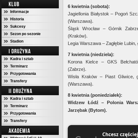
KLUB
6 kwietnia (sobota):
Informacje
Jagiellonia Białystok – Pogoń Szc
Historia
(Warszawa).
Sukcesy
Śląsk Wrocław – Górnik Zabrze
Sezon po sezonie
(Kraków).
Stadion
Legia Warszawa – Zagłębie Lubin, g
I DRUŻYNA
7 kwietnia (niedziela):
Kadra i sztab
Korona Kielce – GKS Bełchatów
Terminarz
(Zabrze).
Przygotowania
Wisła Kraków – Piast Gliwice, 
Transfery
(Warszawa).
II DRUŻYNA
8 kwietnia (poniedziałek):
Kadra i sztab
Widzew Łódź – Polonia Warsza
Terminarz
Jarzębak (Bytom).
Przygotowania
Transfery
AKADEMIA
Chcesz częście