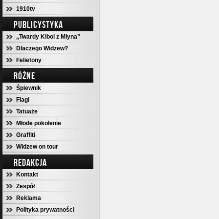
1910tv
PUBLICYSTYKA
„Twardy Kibol z Młyna”
Dlaczego Widzew?
Felietony
RÓŻNE
Śpiewnik
Flagi
Tatuaże
Młode pokolenie
Graffiti
Widzew on tour
REDAKCJA
Kontakt
Zespół
Reklama
Polityka prywatności