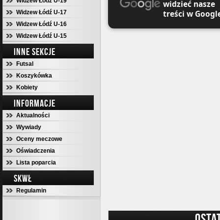
Widzew Łódź U-19
widzieć nasze
treści w Googl
Widzew Łódź U-17
Widzew Łódź U-16
Widzew Łódź U-15
INNE SEKCJE
Futsal
Koszykówka
Kobiety
INFORMACJE
Aktualności
Wywiady
Oceny meczowe
Oświadczenia
Lista poparcia
SKWŁ
Regulamin
OSTA