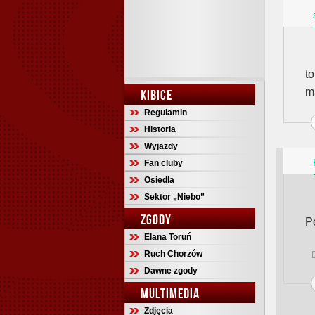
t
m
KIBICE
Regulamin
Historia
Wyjazdy
Fan cluby
Osiedla
Sektor „Niebo”
ZGODY
P
Elana Toruń
Ruch Chorzów
Dawne zgody
MULTIMEDIA
Zdjęcia