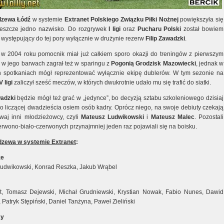
dzewa Łódź
w systemie
Extranet
Polskiego Związku Piłki Nożnej
powiększyła się
 jeszcze jedno nazwisko. Do rozgrywek
I ligi
oraz
Pucharu Polski
został bowiem
 występujący do tej pory wyłącznie w drużynie rezerw
Filip Zawadzki
.
w 2004 roku pomocnik miał już całkiem sporo okazji do treningów z pierwszym
 w jego barwach zagrał też w sparingu z
Pogonią Grodzisk Mazowiecki
, jednak w
ch spotkaniach mógł reprezentować wyłącznie ekipę dublerów. W tym sezonie na
V ligi
zaliczył sześć meczów, w których dwukrotnie udało mu się trafić do siatki.
adzki
będzie mógł też grać w „jedynce”, bo decyzją sztabu szkoleniowego dzisiaj
do liczącej dwadzieścia osiem osób kadry. Oprócz niego, na swoje debiuty czekają
waj inni młodzieżowcy, czyli
Mateusz Ludwikowski
i
Mateusz Malec
. Pozostali
erwono-biało-czerwonych przynajmniej jeden raz pojawiali się na boisku.
dzewa w systemie Extranet
:
ze
udwikowski, Konrad Reszka, Jakub Wrąbel
ht, Tomasz Dejewski, Michał Grudniewski, Krystian Nowak, Fabio Nunes, Dawid
Patryk Stępiński, Daniel Tanżyna, Paweł Zieliński
cy