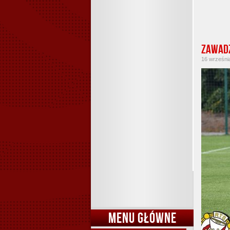
Zawadz
16 września
MENU GŁÓWNE