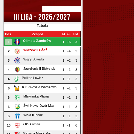
III LIGA - 2026/2027
Tabela
Pos
Zespół
M
+/-
Pkt
Olimpia Zambrów
1
1
+5
3
Widzew II Łódź
2
1
+4
3
Wigry Suwałki
3
1
+2
3
Jagiellonia II Białystok
4
1
+1
3
Pelikan Łowicz
4
1
+1
3
KTS Weszło Warszawa
6
1
+1
3
Mławianka Mława
6
1
+1
3
Świt Nowy Dwór Maz.
6
1
+1
3
Wisła II Płock
6
1
+1
3
ŁKS Łomża
10
1
-1
0
Mazovia Mińsk Maz.