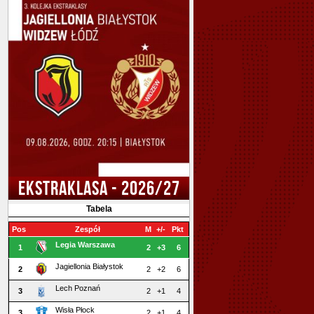
EKSTRAKLASA - 2026/27
Tabela
Pos
Zespół
M
+/-
Pkt
Legia Warszawa
1
2
+3
6
Jagiellonia Białystok
2
2
+2
6
Lech Poznań
3
2
+1
4
Wisła Płock
3
2
+1
4