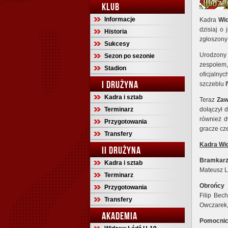
KLUB
Informacje
Kadra
Wi
dzisiaj o
Historia
zgłoszony
Sukcesy
Urodzony 
Sezon po sezonie
zespołem,
Stadion
oficjalny
I DRUŻYNA
szczeblu
I
Kadra i sztab
Teraz
Zaw
Terminarz
dołączył 
również d
Przygotowania
gracze cz
Transfery
Kadra Wi
II DRUŻYNA
Bramkar
Kadra i sztab
Mateusz L
Terminarz
Obrońcy
Przygotowania
Filip Bec
Transfery
Owczarek, 
AKADEMIA
Pomocni