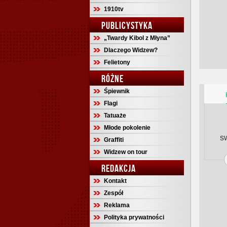
1910tv
PUBLICYSTYKA
„Twardy Kibol z Młyna”
Dlaczego Widzew?
Felietony
RÓŻNE
Śpiewnik
Flagi
Tatuaże
Młode pokolenie
s
Graffiti
Widzew on tour
REDAKCJA
Kontakt
Zespół
Reklama
Polityka prywatności