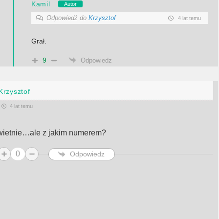
Kamil
Autor
Odpowiedź do
Krzysztof
4 lat temu
Grał.
9
Odpowiedz
Krzysztof
4 lat temu
wietnie…ale z jakim numerem?
0
Odpowiedz