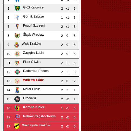
GKS Katowice
5
2
+1
3
Górnik Zabrze
6
1
+1
3
Pogoń Szczecin
7
2
+1
3
Śląsk Wrocław
8
2
0
3
Wisła Kraków
9
2
0
3
Zagłębie Lubin
10
2
0
3
Piast Gliwice
11
2
-1
3
Radomiak Radom
12
2
-1
3
Widzew Łódź
13
2
0
2
Motor Lublin
14
2
-1
1
Cracovia
15
2
-2
1
Korona Kielce
16
1
-1
0
Raków Częstochowa
17
2
-2
0
Wieczysta Kraków
17
2
-2
0