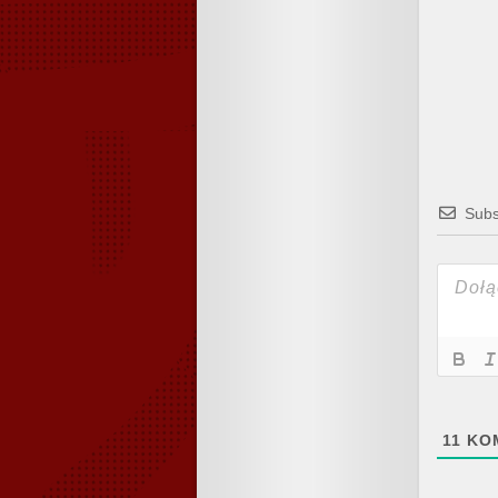
Subs
11
KO