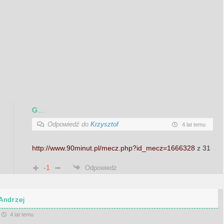
G...
Odpowiedź do
Krzysztof
4 lat temu
http://www.90minut.pl/mecz.php?id_mecz=1666328
z 31
-1
Odpowiedz
Andrzej
4 lat temu