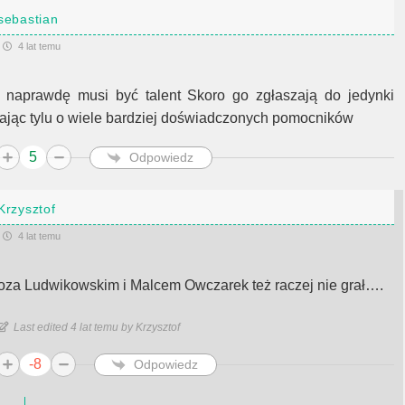
sebastian
4 lat temu
o naprawdę musi być talent Skoro go zgłaszają do jedynki
ając tylu o wiele bardziej doświadczonych pomocników
5
Odpowiedz
Krzysztof
4 lat temu
oza Ludwikowskim i Malcem Owczarek też raczej nie grał….
Last edited 4 lat temu by Krzysztof
-8
Odpowiedz