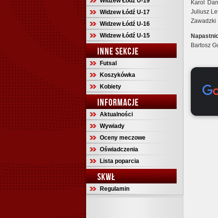
Widzew Łódź U-19
Karol Dan
Juliusz Le
Widzew Łódź U-17
Zawadzki
Widzew Łódź U-16
Widzew Łódź U-15
Napastni
Bartosz G
INNE SEKCJE
Futsal
Koszykówka
Kobiety
INFORMACJE
Aktualności
Wywiady
Oceny meczowe
Oświadczenia
Lista poparcia
SKWŁ
Regulamin