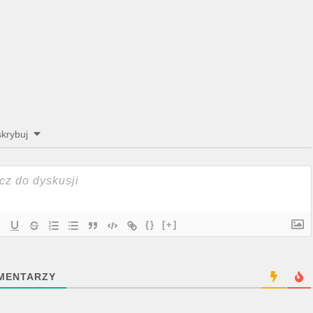
krybuj
{}
[+]
MENTARZY