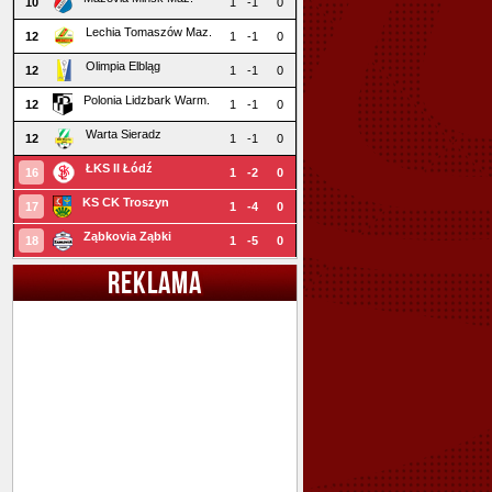
10
1
-1
0
Lechia Tomaszów Maz.
12
1
-1
0
Olimpia Elbląg
12
1
-1
0
Polonia Lidzbark Warm.
12
1
-1
0
Warta Sieradz
12
1
-1
0
ŁKS II Łódź
16
1
-2
0
KS CK Troszyn
17
1
-4
0
Ząbkovia Ząbki
18
1
-5
0
REKLAMA