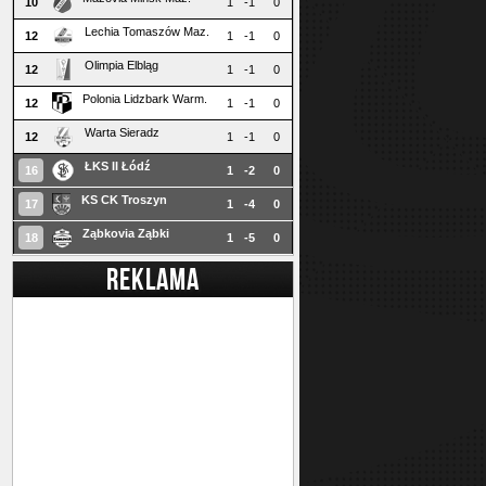
10
1
-1
0
Lechia Tomaszów Maz.
12
1
-1
0
Olimpia Elbląg
12
1
-1
0
Polonia Lidzbark Warm.
12
1
-1
0
Warta Sieradz
12
1
-1
0
ŁKS II Łódź
16
1
-2
0
KS CK Troszyn
17
1
-4
0
Ząbkovia Ząbki
18
1
-5
0
REKLAMA