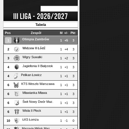
III LIGA - 2026/2027
Tabela
Pos
Zespół
M
+/-
Pkt
Olimpia Zambrów
1
1
+5
3
Widzew II Łódź
2
1
+4
3
Wigry Suwałki
3
1
+2
3
Jagiellonia II Białystok
4
1
+1
3
Pelikan Łowicz
4
1
+1
3
KTS Weszło Warszawa
6
1
+1
3
Mławianka Mława
6
1
+1
3
Świt Nowy Dwór Maz.
6
1
+1
3
Wisła II Płock
6
1
+1
3
ŁKS Łomża
10
1
-1
0
Mazovia Mińsk Maz.