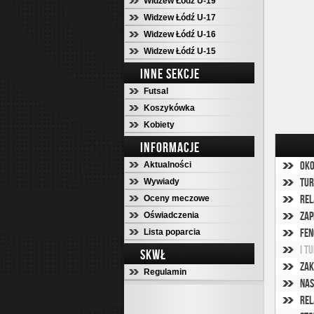
Widzew Łódź U-19
Widzew Łódź U-17
Widzew Łódź U-16
Widzew Łódź U-15
INNE SEKCJE
Futsal
Koszykówka
Kobiety
INFORMACJE
Oko
Aktualności
Tur
Wywiady
Rel
Oceny meczowe
Zap
Oświadczenia
Fen
Lista poparcia
I T
SKWŁ
Regulamin
Nas
Rel