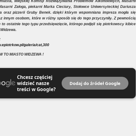
miasta, Miejskiej Komisji Rozwiązywania Problemów Alkoholowych, Masarni
Masarni Załoga, piekarni Marka Cieciury, Stołowce Uniwersyteckiej Dariusza
a oraz pizzerii Gruby Benek. dzięki którym wspomniana impreza mogła się
z innym osobom, które w różny sposób się do tego przyczyniły. Z pewnością
e to ostatnie tego typu przedsięwzięcie, którego podjęli się piotrkowscy kibice
 Widzewa.
:
.epiotrkow.pl/galeria/cat,300
W TO MIASTO WIDZEWA !
Chcesz częściej
widzieć nasze
Dodaj do źródeł Google
treści w Google?