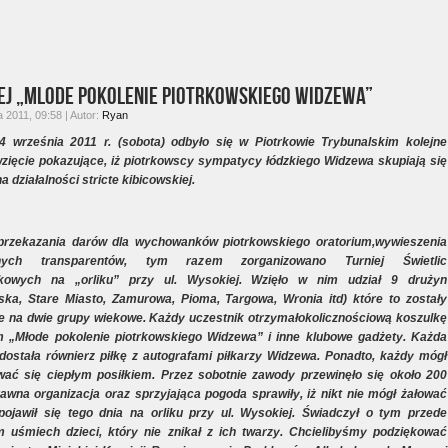
IEJ „Mlode Pokolenie Piotrkowskiego Widzewa”
 2011, 09:58 | Autor:
Ryan
4 września 2011 r. (sobota) odbyło się w Piotrkowie Trybunalskim kolejne
zięcie pokazujące, iż piotrkowscy sympatycy łódzkiego Widzewa skupiają się
na działalności stricte kibicowskiej.
 przekazania darów dla wychowanków piotrkowskiego oratorium,wywieszenia
znych transparentów, tym razem zorganizowano Turniej Świetlic
kowych na „orliku” przy ul. Wysokiej. Wzięło w nim udział 9 drużyn
ka, Stare Miasto, Zamurowa, Pioma, Targowa, Wronia itd) które to zostały
e na dwie grupy wiekowe. Każdy uczestnik otrzymałokolicznościową koszulkę
m „Młode pokolenie piotrkowskiego Widzewa” i inne klubowe gadżety. Każda
 dostała równierz piłkę z autografami piłkarzy Widzewa. Ponadto, każdy mógł
ać się ciepłym posiłkiem. Przez sobotnie zawody przewinęło się około 200
awna organizacja oraz sprzyjająca pogoda sprawiły, iż nikt nie mógł żałować
pojawił się tego dnia na orliku przy ul. Wysokiej. Świadczył o tym przede
 uśmiech dzieci, który nie znikał z ich twarzy. Chcielibyśmy podziękować