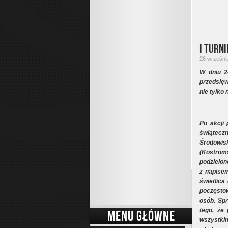
I TURN
26 września
W dniu 2
przedsięw
nie tylko 
Po akcji
świątec
Środowis
(Kostroms
podzielon
z napise
świetlica
poczęstow
osób. Spr
tego, że 
MENU GŁÓWNE
wszystkim