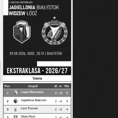
EKSTRAKLASA - 2026/27
Tabela
Pos
Zespół
M
+/-
Pkt
Legia Warszawa
1
2
+3
6
Jagiellonia Białystok
2
2
+2
6
Lech Poznań
3
2
+1
4
Wisła Płock
3
2
+1
4