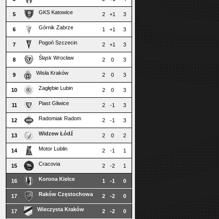
GKS Katowice
5
2
+1
3
Górnik Zabrze
6
1
+1
3
Pogoń Szczecin
7
2
+1
3
Śląsk Wrocław
8
2
0
3
Wisła Kraków
9
2
0
3
Zagłębie Lubin
10
2
0
3
Piast Gliwice
11
2
-1
3
Radomiak Radom
12
2
-1
3
Widzew Łódź
13
2
0
2
Motor Lublin
14
2
-1
1
Cracovia
15
2
-2
1
Korona Kielce
16
1
-1
0
Raków Częstochowa
17
2
-2
0
Wieczysta Kraków
17
2
-2
0