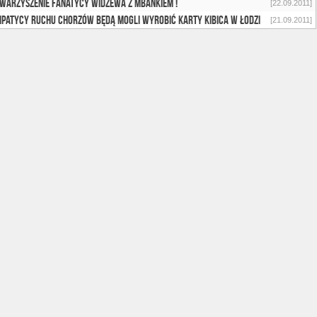
warzyszenie FANATYCY WIDZEWA z mBankiem !
[22.09.2011]
patycy Ruchu Chorzów będą mogli wyrobić karty kibica w Łodzi
[21.09.2011]