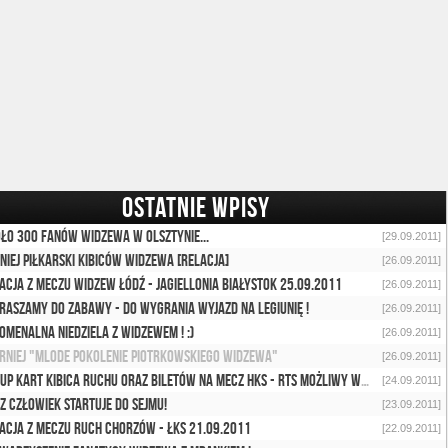
OSTATNIE WPISY
ło 300 fanów Widzewa w Olsztynie...
[29.09.2011]
niej piłkarski kibiców Widzewa [relacja]
[26.09.2011]
acja z meczu Widzew Łódź - Jagiellonia Białystok 25.09.2011
[26.09.2011]
raszamy do zabawy - do wygrania wyjazd na Legiunię !
[26.09.2011]
omenalna niedziela z Widzewem ! :)
[26.09.2011]
URNIEJ "Mlode Pokolenie Piotrkowskiego Widzewa"
[26.09.2011]
Zakup Kart Kibica Ruchu oraz biletów na mecz HKS - RTS możliwy w niedzielę !
[24.09.2011]
z człowiek startuje do Sejmu!
[23.09.2011]
acja z meczu Ruch Chorzów - ŁKS 21.09.2011
[22.09.2011]