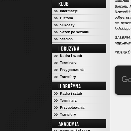
władzom 
KLUB
Bieniek, 
Informacje
Dzwonikk
odbyć ora
Historia
nie będzi
Sukcesy
łódzkiego
Sezon po sezonie
GALERIA
Stadion
http://www
I DRUŻYNA
PIOTRKÓ
Kadra i sztab
Terminarz
Przygotowania
Transfery
II DRUŻYNA
Kadra i sztab
Terminarz
Przygotowania
Transfery
AKADEMIA