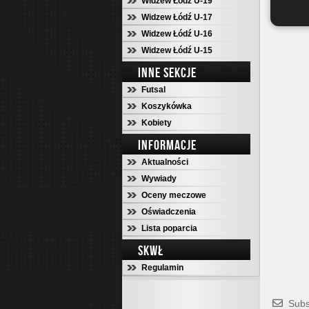
Widzew Łódź U-19
Widzew Łódź U-17
Widzew Łódź U-16
Widzew Łódź U-15
INNE SEKCJE
Futsal
Koszykówka
Kobiety
INFORMACJE
Aktualności
Wywiady
Oceny meczowe
Oświadczenia
Lista poparcia
SKWŁ
Regulamin
Subs