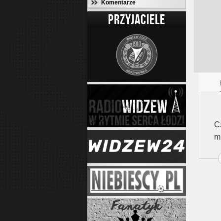
Komentarze
PRZYJACIELE
C
m