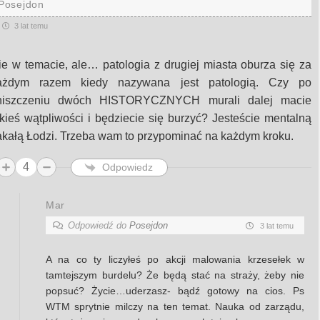
Posejdon
3 lat temu
ie w temacie, ale… patologia z drugiej miasta oburza się za
ażdym razem kiedy nazywana jest patologią. Czy po
niszczeniu dwóch HISTORYCZNYCH murali dalej macie
akieś wątpliwości i będziecie się burzyć? Jesteście mentalną
akałą Łodzi. Trzeba wam to przypominać na każdym kroku.
4
Odpowiedz
Mar
Odpowiedź do
Posejdon
3 lat temu
A na co ty liczyłeś po akcji malowania krzesełek w
tamtejszym burdelu? Że będą stać na straży, żeby nie
popsuć? Życie…uderzasz- bądź gotowy na cios. Ps
WTM sprytnie milczy na ten temat. Nauka od zarządu,