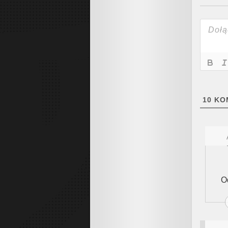
10
KO
O