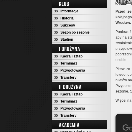
KLUB
Informacje
Przed ze
kolejneg
Historia
Wrocław. 
Sukcesy
Ponieważ 
Sezon po sezonie
aby na st
Stadion
zwolnieni
I DRUŻYNA
przygotow
poprzedni
Kadra i sztab
osobie.
Terminarz
Pierwsza f
Przygotowania
lutego, do
Transfery
biletów n
II DRUŻYNA
Przypomi
sezonie. S
Kadra i sztab
Więcej na
Terminarz
Przygotowania
Transfery
AKADEMIA