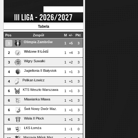
III LIGA - 2026/2027
Tabela
Pos
Zespół
M
+/-
Pkt
Olimpia Zambrów
1
1
+5
3
Widzew II Łódź
2
1
+4
3
Wigry Suwałki
3
1
+2
3
Jagiellonia II Białystok
4
1
+1
3
Pelikan Łowicz
4
1
+1
3
KTS Weszło Warszawa
6
1
+1
3
Mławianka Mława
6
1
+1
3
Świt Nowy Dwór Maz.
6
1
+1
3
Wisła II Płock
6
1
+1
3
ŁKS Łomża
10
1
-1
0
Mazovia Mińsk Maz.