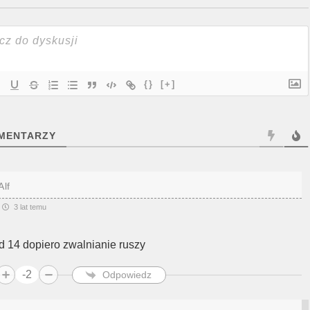
{}
[+]
MENTARZY
Alf
3 lat temu
d 14 dopiero zwalnianie ruszy
-2
Odpowiedz