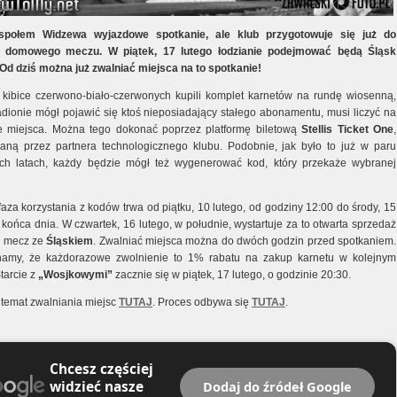
społem Widzewa wyjazdowe spotkanie, ale klub przygotowuje się już do
o domowego meczu. W piątek, 17 lutego łodzianie podejmować będą Śląsk
Od dziś można już zwalniać miejsca na to spotkanie!
kibice czerwono-biało-czerwonych kupili komplet karnetów na rundę wiosenną,
adionie mógł pojawić się ktoś nieposiadający stałego abonamentu, musi liczyć na
e miejsca. Można tego dokonać poprzez platformę biletową
Stellis Ticket One
,
aną przez partnera technologicznego klubu. Podobnie, jak było to już w paru
ch latach, każdy będzie mógł też wygenerować kod, który przekaże wybranej
aza korzystania z kodów trwa od piątku, 10 lutego, od godziny 12:00 do środy, 15
 końca dnia. W czwartek, 16 lutego, w południe, wystartuje za to otwarta sprzedaż
a mecz ze
Śląskiem
. Zwalniać miejsca można do dwóch godzin przed spotkaniem.
namy, że każdorazowe zwolnienie to 1% rabatu na zakup karnetu w kolejnym
tarcie z
„Wosjkowymi”
zacznie się w piątek, 17 lutego, o godzinie 20:30.
 temat zwalniania miejsc
TUTAJ
. Proces odbywa się
TUTAJ
.
Chcesz częściej
widzieć nasze
Dodaj do źródeł Google