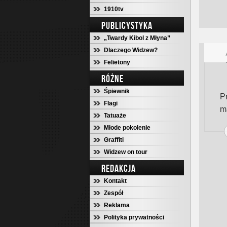
1910tv
PUBLICYSTYKA
„Twardy Kibol z Młyna”
Dlaczego Widzew?
Felietony
RÓŻNE
Śpiewnik
P
Flagi
m
Tatuaże
Młode pokolenie
Graffiti
Widzew on tour
REDAKCJA
Kontakt
Zespół
Reklama
Polityka prywatności