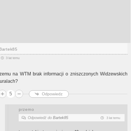
Bartek85
3 lat temu
zemu na WTM brak informacji o zniszczonych Widzewskich
uralach?
5
Odpowiedz
przemo
Odpowiedź do
Bartek85
3 lat temu