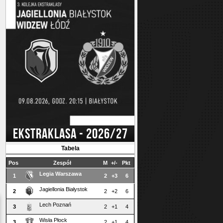
EKSTRAKLASA - 2026/27
Tabela
Pos
Zespół
M
+/-
Pkt
Legia Warszawa
1
2
+3
6
Jagiellonia Białystok
2
2
+2
6
Lech Poznań
3
2
+1
4
Wisła Płock
3
2
+1
4