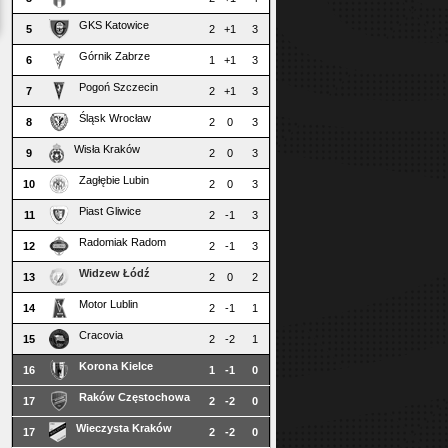
GKS Katowice
5
2
+1
3
Górnik Zabrze
6
1
+1
3
Pogoń Szczecin
7
2
+1
3
Śląsk Wrocław
8
2
0
3
Wisła Kraków
9
2
0
3
Zagłębie Lubin
10
2
0
3
Piast Gliwice
11
2
-1
3
Radomiak Radom
12
2
-1
3
Widzew Łódź
13
2
0
2
Motor Lublin
14
2
-1
1
Cracovia
15
2
-2
1
Korona Kielce
16
1
-1
0
Raków Częstochowa
17
2
-2
0
Wieczysta Kraków
17
2
-2
0