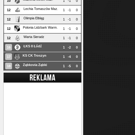
10
1
-1
0
Lechia Tomaszów Maz.
12
1
-1
0
Olimpia Elbląg
12
1
-1
0
Polonia Lidzbark Warm.
12
1
-1
0
Warta Sieradz
12
1
-1
0
ŁKS II Łódź
16
1
-2
0
KS CK Troszyn
17
1
-4
0
Ząbkovia Ząbki
18
1
-5
0
REKLAMA