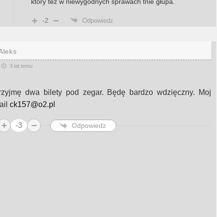
który też w niewygodnych sprawach tnie głupa.
-2
Odpowiedz
Aleks
3 lat temu
rzyjmę dwa bilety pod zegar. Będę bardzo wdzięczny. Moj
ail
ck157@o2.pl
-3
Odpowiedz