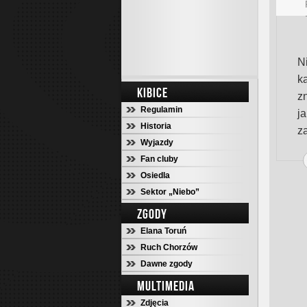
N
k
KIBICE
z
Regulamin
j
Historia
z
Wyjazdy
Fan cluby
Osiedla
Sektor „Niebo”
ZGODY
Elana Toruń
Ruch Chorzów
Dawne zgody
MULTIMEDIA
Zdjęcia