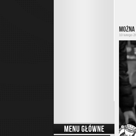
Można 
10 lutego 2
MENU GŁÓWNE