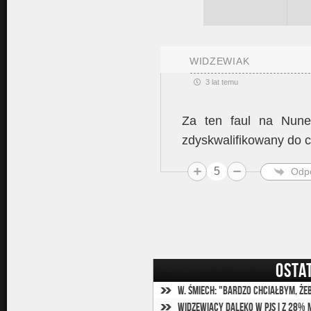
WIDZEWIAK
3 lat temu
Za ten faul na Nune
zdyskwalifikowany do c
5
Odp
OSTA
Widzewiacy daleko w PJS i z 28%