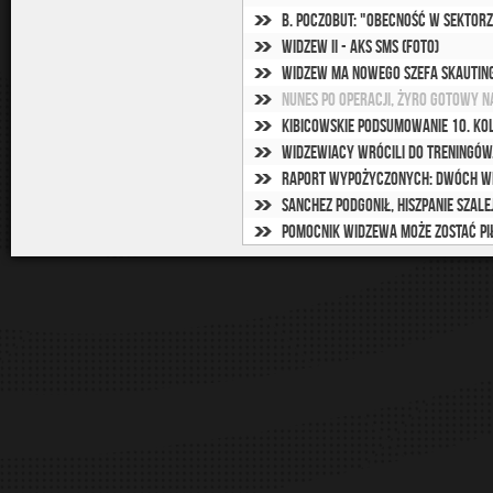
B. Poczobut: "Obecność w sektor
Widzew II - AKS SMS (foto)
Widzew ma nowego szefa skautin
Nunes po operacji, Żyro gotowy 
Kibicowskie podsumowanie 10. ko
Widzewiacy wrócili do treningów.
Raport wypożyczonych: Dwóch w
Sanchez podgonił, Hiszpanie szale
Pomocnik Widzewa może zostać P