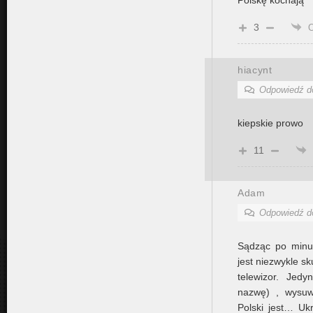
Polskę kochają
3
hiacynt
Odpowiedź 
kiepskie prowo
11
Adam
Odpowiedź 
Sądząc po minu
jest niezwykle s
telewizor. Jed
nazwę) , wysuw
Polski jest… Uk