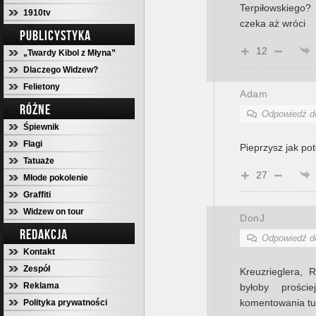
Terpiłowskiego
1910tv
czeka aż wróci
PUBLICYSTYKA
12
„Twardy Kibol z Młyna”
Dlaczego Widzew?
Felietony
Adam
RÓŻNE
Odpowiedź 
Śpiewnik
Flagi
Pieprzysz jak pot
Tatuaże
27
Młode pokolenie
Graffiti
Widzew on tour
DonJ
REDAKCJA
Odpowiedź 
Kontakt
Zespół
Kreuzrieglera, 
Reklama
byłoby prości
komentowania tu
Polityka prywatności