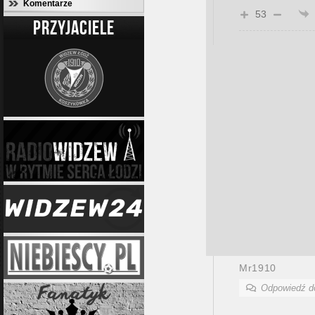
Komentarze
53
PRZYJACIELE
Mr1910
Odpowiedź 