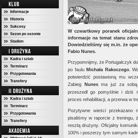
KLUB
Informacje
Historia
Sukcesy
W czwartkowy poranek oficjaln
Sezon po sezonie
informacje na temat stanu zdr
Stadion
Dowiedzieliśmy się m.in. że op
I DRUŻYNA
Fabio Nunes.
Kadra i sztab
Przypomnijmy, że Portugalczyk do
Terminarz
po faulu
Michała Rakoczego
. Wa
Przygotowania
potwierdzić postawioną mu wcze
Transfery
Zabieg
Nunes
ma już za sobą.
II DRUŻYNA
przeszedł go pomyślnie i dziś 
Kadra i sztab
proces rehabilitacji, a przerwa w 
Terminarz
Pozytywne wieści przekazano
Przygotowania
pisaliśmy w raporcie z treningu, 
Transfery
resztą drużyny. Oficjalny komunik
AKADEMIA
100% i poszerzy tym samym kadr