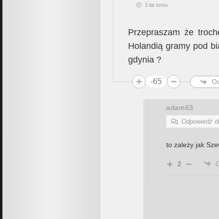
3 lat temu
Przepraszam że troch
Holandią gramy pod bi
gdynia ?
-65
O
adam63
Odpowiedź 
to zależy jak Sz
2