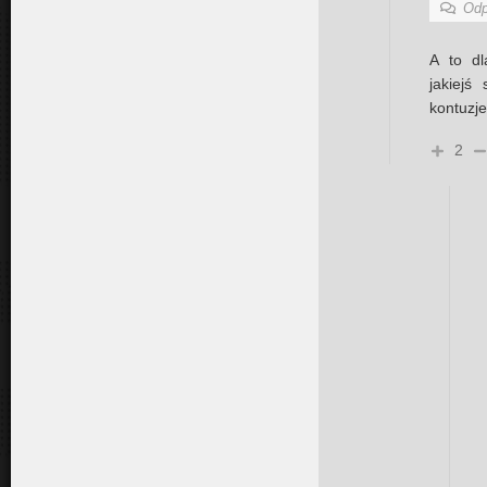
Odp
A to dl
jakiejś
kontuzje
2