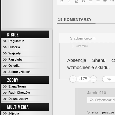
19
KOMENTARZY
KIBICE
SiadamKucam
Regulamin
3 lat temu
Historia
Wyjazdy
Fan cluby
Absencja Shehu cz
Osiedla
wzmocnienie składu.
Sektor „Niebo”
-175
ZGODY
Elana Toruń
Jarek1910
Ruch Chorzów
Dawne zgody
Odpowiedź 
MULTIMEDIA
Shehu jeszcz
Zdjęcia