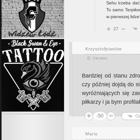
Sehu trzeba dać
To samo Terpiłow
w pierwszej lidze
27
Krzysztofpiastòw
3 lat temu
Bardziej od stanu zdr
czy później dojdą do s
wyróżniających się za
piłkarzy i ja bym profi
-50
O
Mario