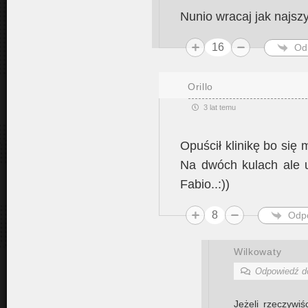
Nunio wracaj jak najszy
16
Od
Orillo
3 lat temu
Opuścił klinikę bo się 
Na dwóch kulach ale u
Fabio..:))
8
Odp
Wilkowaty
Odpowiedź 
Jeżeli rzeczywiś