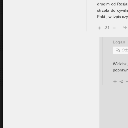
drugim od Rosjan
strzela do cywi
Fakt , w tvpis czy
-31
Logan
Odp
Widzis
poprawn
-2