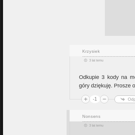
Krzysiek
3 lat temu
Odkupie 3 kody na m
góry dziękuję. Prosze
-1
Odp
Nonsens
3 lat temu