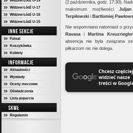
Widzew Łódź U-19
(2 października, godz. 17:30). Nada
Widzew Łódź U-17
maksimum możliwości
Julja
Widzew Łódź U-16
Terpiłowski
i
Bartłomiej Pawłows
Widzew Łódź U-15
Nie wspomniano natomiast o przy
INNE SEKCJE
Ravasa
i
Martina Kreuzriegle
Futsal
absencja nie była związana z
Koszykówka
piłkarzom nic nie dolega.
Kobiety
INFORMACJE
Aktualności
Chcesz częście
widzieć nasze
Wywiady
treści w Googl
Oceny meczowe
Oświadczenia
Lista poparcia
SKWŁ
Regulamin