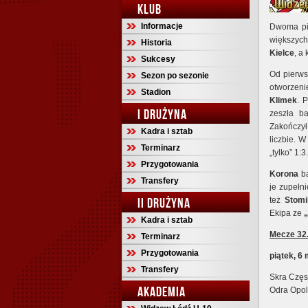
KLUB
Informacje
Dwoma pią
większych 
Historia
Kielce
, a
Sukcesy
Od pierws
Sezon po sezonie
otworzenie
Stadion
Klimek
. 
I DRUŻYNA
zeszła b
Zakończył
Kadra i sztab
liczbie. W
Terminarz
„tylko” 1:3.
Przygotowania
Korona
ba
Transfery
je zupełni
II DRUŻYNA
też
Stomi
Ekipa ze
Kadra i sztab
Mecze 32. k
Terminarz
Przygotowania
piątek, 6
Transfery
Skra Częs
AKADEMIA
Odra Opol