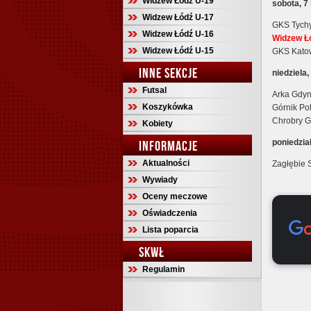
Widzew Łódź U-19
sobota, 7
Widzew Łódź U-17
GKS Tychy
Widzew Łódź U-16
Widzew Łó
Widzew Łódź U-15
GKS Katow
INNE SEKCJE
niedziela,
Futsal
Arka Gdyn
Koszykówka
Górnik Po
Chrobry G
Kobiety
poniedzia
INFORMACJE
Aktualności
Zagłębie 
Wywiady
Oceny meczowe
Oświadczenia
Lista poparcia
SKWŁ
Regulamin