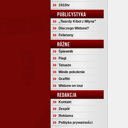
1910tv
PUBLICYSTYKA
„Twardy Kibol z Młyna”
Dlaczego Widzew?
Felietony
RÓŻNE
Śpiewnik
Flagi
Tatuaże
Młode pokolenie
Graffiti
Widzew on tour
REDAKCJA
Kontakt
Zespół
Reklama
Polityka prywatności