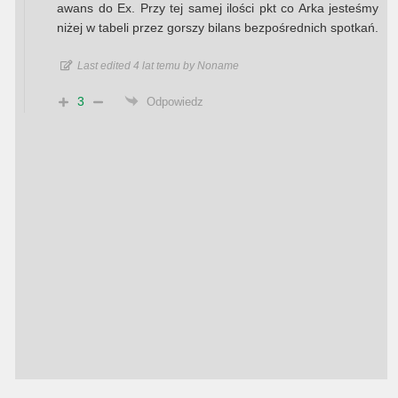
awans do Ex. Przy tej samej ilości pkt co Arka jesteśmy
niżej w tabeli przez gorszy bilans bezpośrednich spotkań.
Last edited 4 lat temu by Noname
3
Odpowiedz