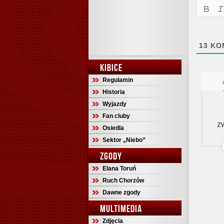
13
KO
KIBICE
Regulamin
Historia
Wyjazdy
Fan cluby
z
Osiedla
Sektor „Niebo”
ZGODY
Elana Toruń
Ruch Chorzów
Dawne zgody
MULTIMEDIA
Zdjęcia