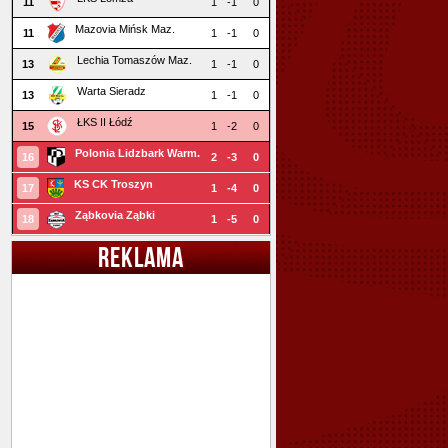
11
1
-1
0
Mazovia Mińsk Maz.
11
1
-1
0
Lechia Tomaszów Maz.
13
1
-1
0
Warta Sieradz
13
1
-1
0
ŁKS II Łódź
15
1
-2
0
Polonia Lidzbark Warm.
16
2
-3
0
KS CK Troszyn
17
1
-4
0
Ząbkovia Ząbki
18
1
-5
0
REKLAMA