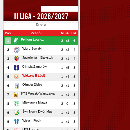
III LIGA - 2026/2027
Tabela
Pos
Zespół
M
+/-
Pkt
Pelikan Łowicz
1
2
+2
6
Wigry Suwałki
2
2
+2
4
Jagiellonia II Białystok
3
2
+1
4
Olimpia Zambrów
4
1
+5
3
Widzew II Łódź
5
1
+4
3
Olimpia Elbląg
6
2
+1
3
KTS Weszło Warszawa
7
1
+1
3
Mławianka Mława
8
2
0
3
Świt Nowy Dwór Maz.
9
1
+1
3
Wisła II Płock
9
1
+1
3
ŁKS Łomża