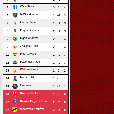
Wisła Płock
5
3
0
4
GKS Katowice
6
2
+1
3
Górnik Zabrze
7
1
+1
3
Pogoń Szczecin
8
2
+1
3
Śląsk Wrocław
9
2
0
3
Zagłębie Lubin
9
2
0
3
Piast Gliwice
11
2
-1
3
Radomiak Radom
12
2
-1
3
Widzew Łódź
13
2
0
2
Motor Lublin
14
2
-1
1
Cracovia
15
2
-2
1
Korona Kielce
16
1
-1
0
Raków Częstochowa
17
2
-2
0
Wieczysta Kraków
17
2
-2
0