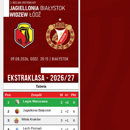
EKSTRAKLASA - 2026/27
Tabela
Pos
Zespół
M
+/-
Pkt
Legia Warszawa
1
2
+3
6
Jagiellonia Białystok
2
2
+2
6
Wisła Kraków
3
3
+1
6
Lech Poznań
4
2
+1
4