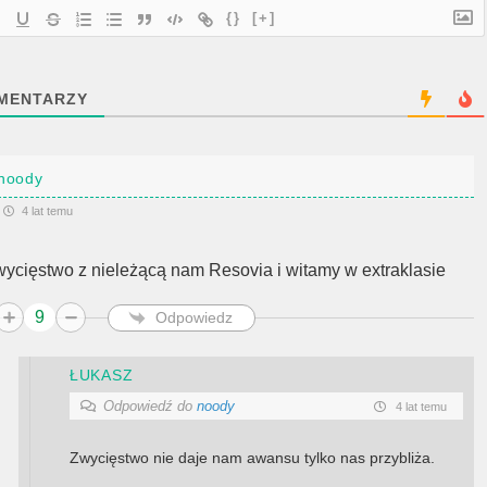
{}
[+]
MENTARZY
noody
4 lat temu
wycięstwo z nieleżącą nam Resovia i witamy w extraklasie
9
Odpowiedz
ŁUKASZ
Odpowiedź do
noody
4 lat temu
Zwycięstwo nie daje nam awansu tylko nas przybliża.