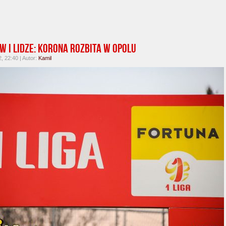
 w I lidze: Korona rozbita w Opolu
, 22:40 | Autor:
Kamil