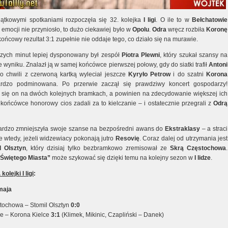
tkowymi spotkaniami rozpoczęła się 32. kolejka
I ligi
. O ile to w
Bełchatowie
emocji nie przyniosło, to dużo ciekawiej było w
Opolu
.
Odra
wręcz rozbiła
Koronę
 końcowy rezultat 3:1 zupełnie nie oddaje tego, co działo się na murawie.
zych minut lepiej dysponowany był zespół
Piotra Plewni
, który szukał szansy na
 wyniku. Znalazł ją w samej końcówce pierwszej połowy, gdy do siatki trafił
Antoni
Po chwili z czerwoną kartką wyleciał jeszcze
Kyryło Petrow
i do szatni
Korona
ardzo podminowana. Po przerwie zaczął się prawdziwy koncert gospodarzy!
 się on na dwóch kolejnych bramkach, a powinien na zdecydowanie większej ich
 końcówce honorowy cios zadali za to kielczanie – i ostatecznie przegrali z
Odrą
rdzo zmniejszyła swoje szanse na bezpośredni awans do
Ekstraklasy
– a straci
e wtedy, jeżeli widzewiacy pokonają jutro
Resovię
. Coraz dalej od utrzymania jest
l Olsztyn
, który dzisiaj tylko bezbramkowo zremisował ze
Skrą Częstochowa
.
„Świętego Miasta”
może szykować się dzięki temu na kolejny sezon w
I lidze
.
olejki I ligi
:
 maja
tochowa – Stomil Olsztyn
0:0
e – Korona Kielce
3:1
(Klimek, Mikinic, Czapliński – Danek)