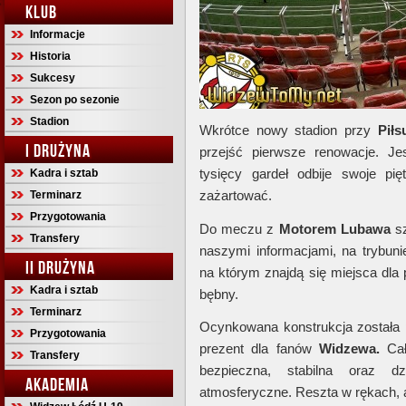
KLUB
Informacje
Historia
Sukcesy
Sezon po sezonie
Stadion
Wkrótce nowy stadion przy
Piłs
I DRUŻYNA
przejść pierwsze renowacje. J
tysięcy gardeł odbije swoje pi
Kadra i sztab
zażartować.
Terminarz
Przygotowania
Do meczu z
Motorem Lubawa
sz
Transfery
naszymi informacjami, na trybun
II DRUŻYNA
na którym znajdą się miejsca dla
Kadra i sztab
bębny.
Terminarz
Ocynkowana konstrukcja została
Przygotowania
prezent dla fanów
Widzewa.
Cał
Transfery
bezpieczna, stabilna oraz d
AKADEMIA
atmosferyczne. Reszta w rękach, a