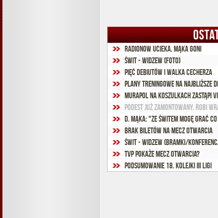
OSTA
Radionow ucieka, Mąka goni
Świt - Widzew (foto)
Pięć debiutów i walka Cecherza
Plany treningowe na najbliższe d
Murapol na koszulkach zastąpi V
Podest już zamontowany. Robi wra
D. Mąka: "Ze Świtem mogę grać co
Brak biletów na mecz otwarcia
Świt - Widzew (bramki/konferenc
TVP pokaże mecz otwarcia?
Podsumowanie 18. kolejki III ligi