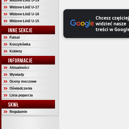
Widzew Łódź U-19
Widzew Łódź U-17
Widzew Łódź U-16
Chcesz częście
Widzew Łódź U-15
widzieć nasze
treści w Googl
INNE SEKCJE
Futsal
Koszykówka
Kobiety
INFORMACJE
Aktualności
Wywiady
Oceny meczowe
Oświadczenia
Lista poparcia
SKWŁ
Regulamin