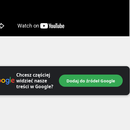
Chcesz częściej
widzieć nasze
Dodaj do źródeł Google
treści w Google?