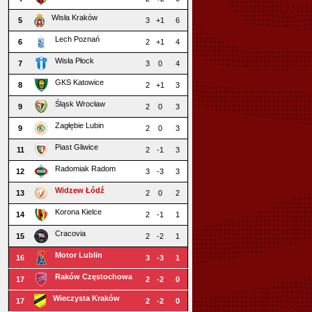
Wisła Kraków
5
3
+1
6
Lech Poznań
6
2
+1
4
Wisła Płock
7
3
0
4
GKS Katowice
8
2
+1
3
Śląsk Wrocław
9
2
0
3
Zagłębie Lubin
9
2
0
3
Piast Gliwice
11
2
-1
3
Radomiak Radom
12
3
-3
3
Widzew Łódź
13
2
0
2
Korona Kielce
14
2
-1
1
Cracovia
15
2
-2
1
Motor Lublin
16
3
-3
1
Raków Częstochowa
17
2
-2
0
Wieczysta Kraków
17
2
-2
0