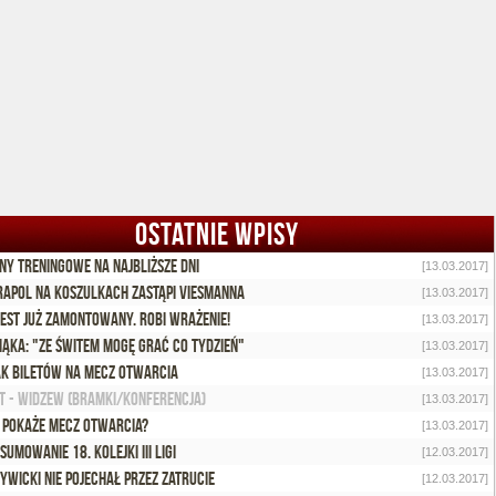
OSTATNIE WPISY
ny treningowe na najbliższe dni
[13.03.2017]
apol na koszulkach zastąpi Viesmanna
[13.03.2017]
est już zamontowany. Robi wrażenie!
[13.03.2017]
Mąka: "Ze Świtem mogę grać co tydzień"
[13.03.2017]
k biletów na mecz otwarcia
[13.03.2017]
t - Widzew (bramki/konferencja)
[13.03.2017]
 pokaże mecz otwarcia?
[13.03.2017]
sumowanie 18. kolejki III ligi
[12.03.2017]
ywicki nie pojechał przez zatrucie
[12.03.2017]