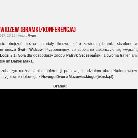
 Widzew (bramki/konferencja)
17, 10:13 | Autor:
Ryan
cie obejrzeć można materiały filmowe, które zawierają bramki, strzelone w
nym meczu
Świt
–
Widzew.
Przypomnijmy, że spotkanie zakończyło się wygraną
z
Łodzi
2:1. Gola dla gospodarzy zdobył
Patryk Szczepański
, a dwoma trafieniami
iał im
Daniel Mąka.
 zobaczyć można zapis konferencji prasowej z udziałem obu szkoleniowców.
przygotowała telewizja z
Nowego Dworu Mazowieckiego (tv.nsk.pl).
Bramki
: