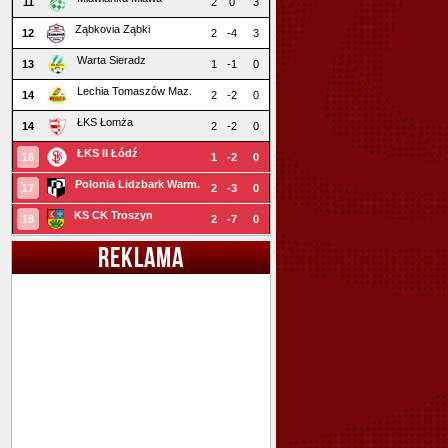
11
2
0
3
Ząbkovia Ząbki
12
2
-4
3
Warta Sieradz
13
1
-1
0
Lechia Tomaszów Maz.
14
2
-2
0
ŁKS Łomża
14
2
-2
0
ŁKS II Łódź
16
1
-2
0
Polonia Lidzbark Warm.
17
2
-3
0
KS CK Troszyn
18
2
-7
0
REKLAMA