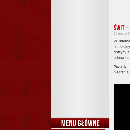
Świt –
13 marca 20
W Interne
niedziel
drużyny 
odpowiedz
Poza tym
Nagrania 
MENU GŁÓWNE