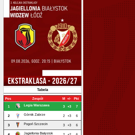
EKSTRAKLASA - 2026/27
Tabela
Pos
Zespół
M
+/-
Pkt
Legia Warszawa
1
3
+3
7
Górnik Zabrze
2
2
+3
6
Pogoń Szczecin
3
3
+3
6
Jagiellonia Białystok
4
2
+2
6