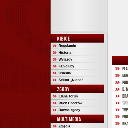
KIBICE
Regulamin
Historia
Wyjazdy
Fan cluby
Pla
Osiedla
Mur
Sektor „Niebo”
Pod
ZGODY
D. 
Bra
Elana Toruń
Świ
Ruch Chorzów
TVP
Dawne zgody
Pod
MULTIMEDIA
Krz
Zdjęcia