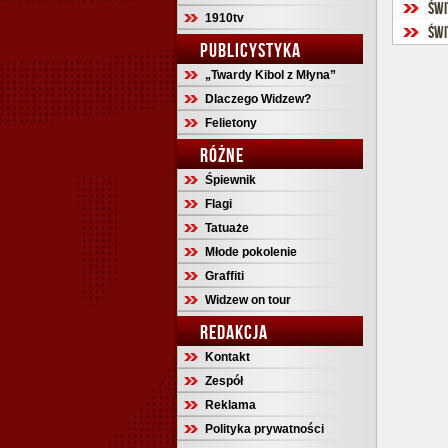
Świ
1910tv
Świ
PUBLICYSTYKA
„Twardy Kibol z Młyna”
Dlaczego Widzew?
Felietony
RÓŻNE
Śpiewnik
Flagi
Tatuaże
Młode pokolenie
Graffiti
Widzew on tour
REDAKCJA
Kontakt
Zespół
Reklama
Polityka prywatności