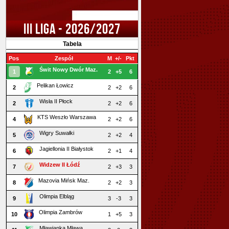
III LIGA - 2026/2027
Tabela
Pos
Zespół
M
+/-
Pkt
Świt Nowy Dwór Maz.
1
2
+5
6
Pelikan Łowicz
2
2
+2
6
Wisła II Płock
2
2
+2
6
KTS Weszło Warszawa
4
2
+2
6
Wigry Suwałki
5
2
+2
4
Jagiellonia II Białystok
6
2
+1
4
Widzew II Łódź
7
2
+3
3
Mazovia Mińsk Maz.
8
2
+2
3
Olimpia Elbląg
9
3
-3
3
Olimpia Zambrów
10
1
+5
3
Mławianka Mława