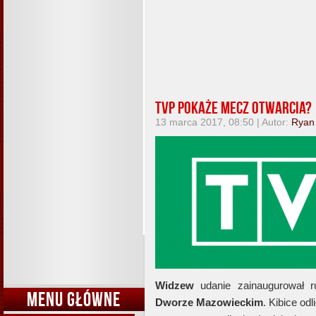
TVP pokaże mecz otwarcia?
13 marca 2017, 08:50 | Autor:
Ryan
Widzew
udanie zainaugurował 
MENU GŁÓWNE
Dworze Mazowieckim
. Kibice od