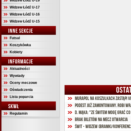
Widzew Łódź U-19
Widzew Łódź U-17
Widzew Łódź U-16
Widzew Łódź U-15
INNE SEKCJE
Futsal
Koszykówka
Kobiety
INFORMACJE
Aktualności
Wywiady
Oceny meczowe
OSTA
Oświadczenia
Lista poparcia
Murapol na koszulkach zastąpi V
Podest już zamontowany. Robi wra
SKWŁ
D. Mąka: "Ze Świtem mogę grać co
Regulamin
Brak biletów na mecz otwarcia
Świt - Widzew (bramki/konferenc