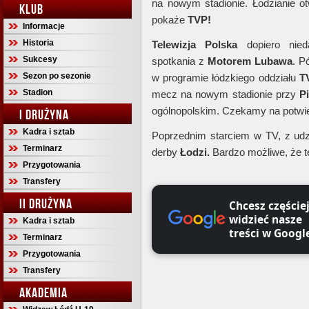
na nowym stadionie. Łodzianie o
KLUB
pokaże
TVP!
Informacje
Historia
Telewizja Polska
dopiero nied
Sukcesy
spotkania z
Motorem Lubawa
. P
Sezon po sezonie
w programie łódzkiego oddziału
T
Stadion
mecz na nowym stadionie przy
P
ogólnopolskim. Czekamy na potwie
I DRUŻYNA
Kadra i sztab
Poprzednim starciem w TV, z udz
Terminarz
derby
Łodzi.
Bardzo możliwe, że t
Przygotowania
Transfery
II DRUŻYNA
Chcesz częście
widzieć nasze
Kadra i sztab
treści w Googl
Terminarz
Przygotowania
Transfery
AKADEMIA