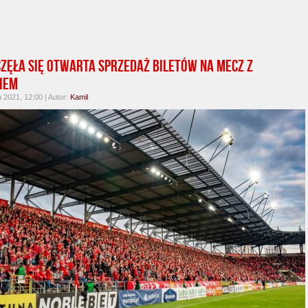
zęła się otwarta sprzedaż biletów na mecz z
iem
a 2021, 12:00 | Autor:
Kamil