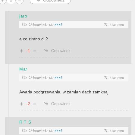
jaro
Odpowiedź do
xxxl
4 lat temu
a co zimno ci ?
-1
Odpowiedz
Mar
Odpowiedź do
xxxl
4 lat temu
Awaria podgrzewania, w zamian dach zamkną
-2
Odpowiedz
R T S
Odpowiedź do
xxxl
4 lat temu