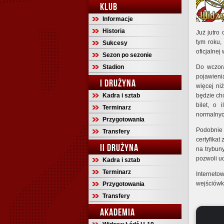
KLUB
Informacje
Historia
Już jutro
tym roku,
Sukcesy
oficjalnej
Sezon po sezonie
Stadion
Do wczora
pojawieni
I DRUŻYNA
więcej ni
Kadra i sztab
będzie ch
bilet, o
Terminarz
normalnyc
Przygotowania
Podobnie 
Transfery
certyfikat
II DRUŻYNA
na trybuny
pozwoli u
Kadra i sztab
Terminarz
Interneto
wejściówk
Przygotowania
Transfery
AKADEMIA