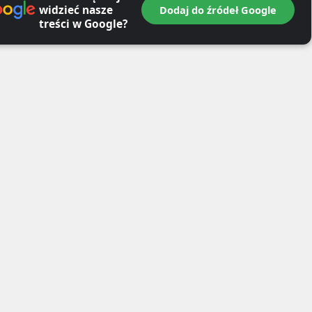
widzieć nasze
Dodaj do źródeł Google
treści w Google?