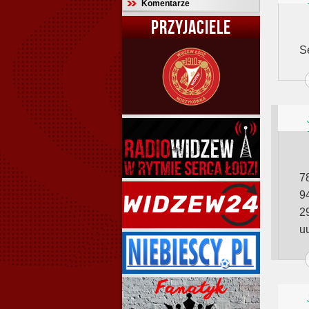
Komentarze
PRZYJACIELE
Se
7
9
2
u