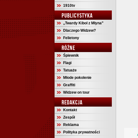
1910tv
PUBLICYSTYKA
„Twardy Kibol z Młyna”
Dlaczego Widzew?
Felietony
RÓŻNE
Śpiewnik
Flagi
Tatuaże
Młode pokolenie
Graffiti
Widzew on tour
REDAKCJA
Kontakt
Zespół
Reklama
Polityka prywatności