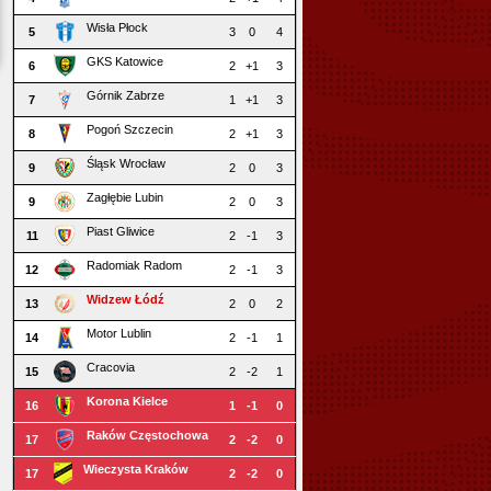
Wisła Płock
5
3
0
4
GKS Katowice
6
2
+1
3
Górnik Zabrze
7
1
+1
3
Pogoń Szczecin
8
2
+1
3
Śląsk Wrocław
9
2
0
3
Zagłębie Lubin
9
2
0
3
Piast Gliwice
11
2
-1
3
Radomiak Radom
12
2
-1
3
Widzew Łódź
13
2
0
2
Motor Lublin
14
2
-1
1
Cracovia
15
2
-2
1
Korona Kielce
16
1
-1
0
Raków Częstochowa
17
2
-2
0
Wieczysta Kraków
17
2
-2
0