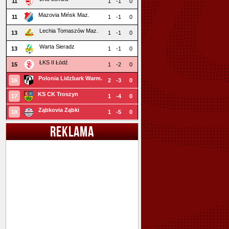
11
1
-1
0
Mazovia Mińsk Maz.
11
1
-1
0
Lechia Tomaszów Maz.
13
1
-1
0
Warta Sieradz
13
1
-1
0
ŁKS II Łódź
15
1
-2
0
Polonia Lidzbark Warm.
16
2
-3
0
KS CK Troszyn
17
1
-4
0
Ząbkovia Ząbki
18
1
-5
0
REKLAMA