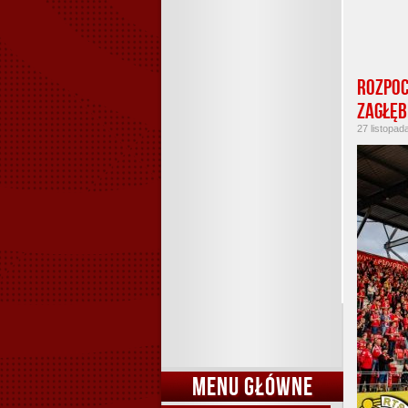
Rozpoc
Zagłęb
27 listopad
MENU GŁÓWNE