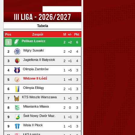
III LIGA - 2026/2027
Tabela
Pos
Zespół
M
+/-
Pkt
Pelikan Łowicz
1
2
+2
6
Wigry Suwałki
2
2
+2
4
Jagiellonia II Białystok
3
2
+1
4
Olimpia Zambrów
4
1
+5
3
Widzew II Łódź
5
1
+4
3
Olimpia Elbląg
6
2
+1
3
KTS Weszło Warszawa
7
1
+1
3
Mławianka Mława
8
2
0
3
Świt Nowy Dwór Maz.
9
1
+1
3
Wisła II Płock
9
1
+1
3
ŁKS Łomża