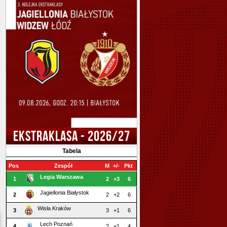
EKSTRAKLASA - 2026/27
Tabela
Pos
Zespół
M
+/-
Pkt
Legia Warszawa
1
2
+3
6
Jagiellonia Białystok
2
2
+2
6
Wisła Kraków
3
3
+1
6
Lech Poznań
4
2
+1
4