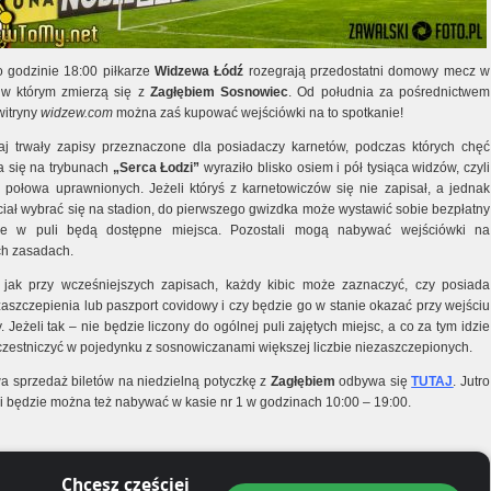
 o godzinie 18:00 piłkarze
Widzewa Łódź
rozegrają przedostatni domowy mecz w
 w którym zmierzą się z
Zagłębiem Sosnowiec
. Od południa za pośrednictwem
 witryny
widzew.com
można zaś kupować wejściówki na to spotkanie!
j trwały zapisy przeznaczone dla posiadaczy karnetów, podczas których chęć
a się na trybunach
„Serca Łodzi”
wyraziło blisko osiem i pół tysiąca widzów, czyli
ż połowa uprawnionych. Jeżeli któryś z karnetowiczów się nie zapisał, a jednak
ciał wybrać się na stadion, do pierwszego gwizdka może wystawić sobie bezpłatny
 ile w puli będą dostępne miejsca. Pozostali mogą nabywać wejściówki na
h zasadach.
jak przy wcześniejszych zapisach, każdy kibic może zaznaczyć, czy posiada
 zaszczepienia lub paszport covidowy i czy będzie go w stanie okazać przy wejściu
. Jeżeli tak – nie będzie liczony do ogólnej puli zajętych miejsc, a co za tym idzie
czestniczyć w pojedynku z sosnowiczanami większej liczbie niezaszczepionych.
wa sprzedaż biletów na niedzielną potyczkę z
Zagłębiem
odbywa się
TUTAJ
. Jutro
i będzie można też nabywać w kasie nr 1 w godzinach 10:00 – 19:00.
Chcesz częściej