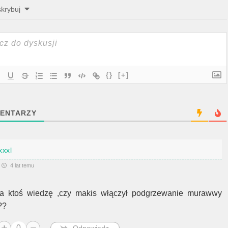
krybuj
{}
[+]
ENTARZY
xxxl
4 lat temu
a ktoś wiedzę ,czy makis włączył podgrzewanie murawwy
??
0
Odpowiedz