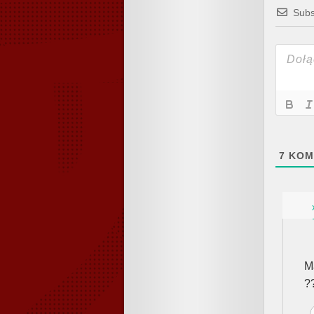
Subs
7
KOM
M
?