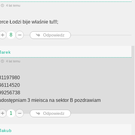
4 lat temu
rce Łodzi bije właśnie tu!!!;
8
Odpowiedz
Jarek
4 lat temu
81197980
46114520
99256738
udostępniam 3 mieisca na sektor B pozdrawiam
1
Odpowiedz
Jakub