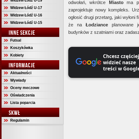
Widzew Łódź U-19
odwołań, wkrótce
Miasto
ma po
Widzew Łódź U-17
zaprojektuje nowy kompleks. Urz
Widzew Łódź U-16
ogłosić drugi przetarg, jaki wyłoni
Widzew Łódź U-15
że na
Łodziance
planowane jes
INNE SEKCJE
budynków z szatniami oraz zadaszo
Futsal
Koszykówka
Chcesz częście
Kobiety
widzieć nasze
INFORMACJE
treści w Googl
Aktualności
Wywiady
Oceny meczowe
Oświadczenia
Lista poparcia
SKWŁ
Regulamin