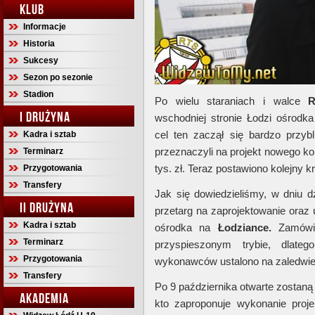
KLUB
Informacje
Historia
Sukcesy
Sezon po sezonie
Stadion
Po wielu staraniach i walce
R
I DRUŻYNA
wschodniej stronie Łodzi ośrodk
cel ten zaczął się bardzo przyb
Kadra i sztab
przeznaczyli na projekt nowego k
Terminarz
tys. zł. Teraz postawiono kolejny k
Przygotowania
Transfery
Jak się dowiedzieliśmy, w dniu 
II DRUŻYNA
przetarg na zaprojektowanie ora
Kadra i sztab
ośrodka na
Łodziance.
Zamówie
Terminarz
przyspieszonym trybie, dlate
Przygotowania
wykonawców ustalono na zaledwie 
Transfery
Po 9 października otwarte zostaną
AKADEMIA
kto zaproponuje wykonanie projek