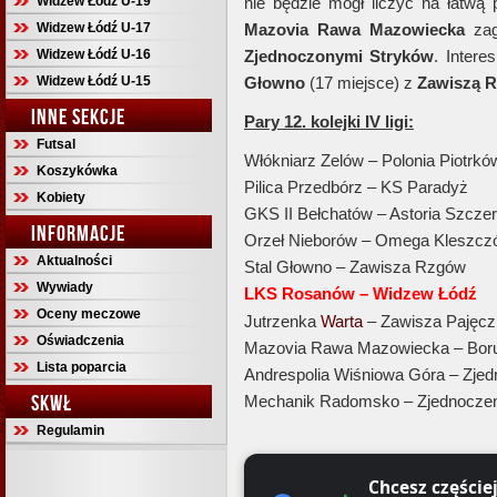
Widzew Łódź U-19
nie będzie mógł liczyć na łatwą p
Widzew Łódź U-17
Mazovia Rawa Mazowiecka
za
Widzew Łódź U-16
Zjednoczonymi Stryków
. Intere
Widzew Łódź U-15
Głowno
(17 miejsce) z
Zawiszą 
INNE SEKCJE
Pary 12. kolejki IV ligi:
Futsal
Włókniarz Zelów – Polonia Piotrkó
Koszykówka
Pilica Przedbórz – KS Paradyż
Kobiety
GKS II Bełchatów – Astoria Szcze
INFORMACJE
Orzeł Nieborów – Omega Kleszcz
Aktualności
Stal Głowno – Zawisza Rzgów
Wywiady
LKS Rosanów – Widzew Łódź
Oceny meczowe
Jutrzenka
Warta
– Zawisza Pajęcz
Oświadczenia
Mazovia Rawa Mazowiecka – Boru
Lista poparcia
Andrespolia Wiśniowa Góra – Zjed
SKWŁ
Mechanik Radomsko – Zjednoczen
Regulamin
Chcesz częście