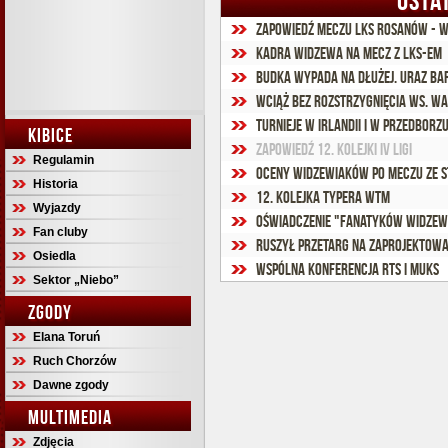
OSTA
Zapowiedź meczu LKS Rosanów - 
Kadra Widzewa na mecz z LKS-em
Budka wypada na dłużej. Uraz Ba
Wciąż bez rozstrzygnięcia ws. 
Turnieje w Irlandii i w Przedborz
KIBICE
Zapowiedź 12. kolejki IV ligi
Regulamin
Oceny widzewiaków po meczu ze S
Historia
12. kolejka Typera WTM
Wyjazdy
Oświadczenie "Fanatyków Widzew
Fan cluby
Ruszył przetarg na zaprojektowan
Osiedla
Wspólna konferencja RTS i MUKS
Sektor „Niebo”
ZGODY
Elana Toruń
Ruch Chorzów
Dawne zgody
MULTIMEDIA
Zdjęcia