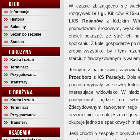
KLUB
W czasie zbliżającego się week
Informacje
rozgrywek
IV ligi
. Kibiców
RTS-u
Historia
LKS
Rosanów
z łódzkim
Wi
Sukcesy
podbudowani środowym, wysok
Sezon po sezonie
chcieli pokazać, że stać ich 
Stadion
spotkaniu. Z kolei gospodarze po
zrobią wszystko, by i tym raze
I DRUŻYNA
starciu z faworyzowanym rywalem
Kadra i sztab
Terminarz
Jednym z najciekawiej zapowia
Przygotowania
Przedbórz
z
KS Paradyż
. Obie 
Transfery
ponadto wygrały w zeszłej kolej
II DRUŻYNA
interesujące widowisko. W niedzi
podejmował będzie na wła
Kadra i sztab
Zdecydowanym faworytem tego m
Terminarz
sezonie nie zaznali jeszcze goryc
Przygotowania
okupuje jedno ze spadkowych miej
Transfery
AKADEMIA
Jeśli chodzi o zespoły z dojnych re