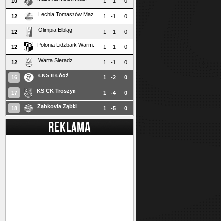
10
1
-1
0
Lechia Tomaszów Maz.
12
1
-1
0
Olimpia Elbląg
12
1
-1
0
Polonia Lidzbark Warm.
12
1
-1
0
Warta Sieradz
12
1
-1
0
ŁKS II Łódź
16
1
-2
0
KS CK Troszyn
17
1
-4
0
Ząbkovia Ząbki
18
1
-5
0
REKLAMA