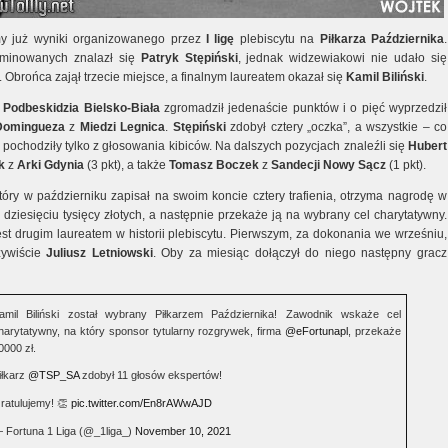
my już wyniki organizowanego przez
I ligę
plebiscytu na
Piłkarza Października
.
minowanych znalazł się
Patryk Stępiński
, jednak widzewiakowi nie udało się
 Obrońca zajął trzecie miejsce, a finalnym laureatem okazał się
Kamil Biliński
.
k
Podbeskidzia Bielsko-Biała
zgromadził jedenaście punktów i o pięć wyprzedził
Domingueza
z
Miedzi Legnica
.
Stępiński
zdobył cztery „oczka”, a wszystkie – co
pochodziły tylko z głosowania kibiców. Na dalszych pozycjach znaleźli się
Hubert
k
z
Arki Gdynia
(3 pkt), a także
Tomasz Boczek
z
Sandecji Nowy Sącz
(1 pkt).
który w październiku zapisał na swoim koncie cztery trafienia, otrzyma nagrodę w
dziesięciu tysięcy złotych, a następnie przekaże ją na wybrany cel charytatywny.
est drugim laureatem w historii plebiscytu. Pierwszym, za dokonania we wrześniu,
zywiście
Juliusz Letniowski
. Oby za miesiąc dołączył do niego następny gracz
amil Biliński został wybrany Piłkarzem Października! Zawodnik wskaże cel
harytatywny, na który sponsor tytularny rozgrywek, firma
@eFortunapl
, przekaże
0000 zł.
iłkarz
@TSP_SA
zdobył 11 głosów ekspertów!
ratulujemy! 👏
pic.twitter.com/En8rAWwAJD
 Fortuna 1 Liga (@_1liga_)
November 10, 2021