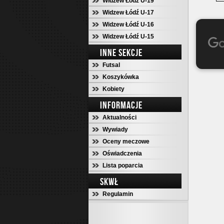
Widzew Łódź U-19
Widzew Łódź U-17
Widzew Łódź U-16
Widzew Łódź U-15
INNE SEKCJE
Futsal
Koszykówka
Kobiety
INFORMACJE
Aktualności
Wywiady
Oceny meczowe
Oświadczenia
Lista poparcia
SKWŁ
Regulamin