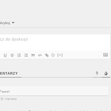
krybuj
{}
[+]
ENTARZY
Paweł
4 lat temu