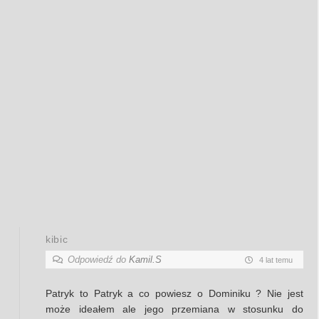
kibic
Odpowiedź do
Kamil.S
4 lat temu
Patryk to Patryk a co powiesz o Dominiku ? Nie jest
może ideałem ale jego przemiana w stosunku do