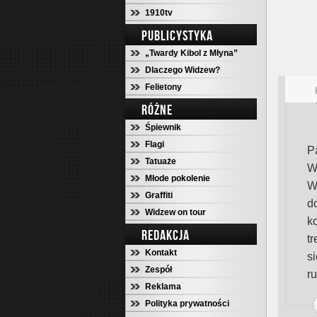
1910tv
PUBLICYSTYKA
„Twardy Kibol z Młyna”
Dlaczego Widzew?
Felietony
RÓŻNE
Śpiewnik
Flagi
P
Tatuaże
W
Młode pokolenie
W
Graffiti
d
Widzew on tour
k
REDAKCJA
t
Kontakt
s
Zespół
r
Reklama
Polityka prywatności