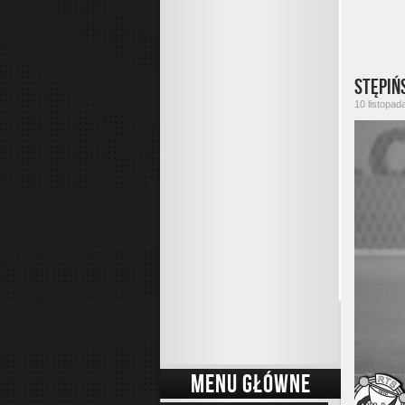
Stępiń
10 listopad
MENU GŁÓWNE