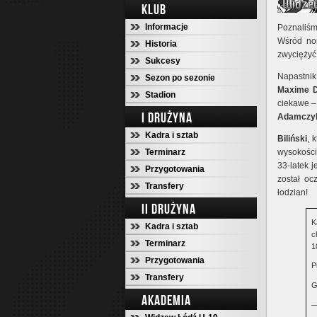
KLUB
Informacje
Poznaliś
Wśród no
Historia
zwyciężyć.
Sukcesy
Napastni
Sezon po sezonie
Maxime 
Stadion
ciekawe – 
I DRUŻYNA
Adamczy
Kadra i sztab
Biliński
, 
Terminarz
wysokości 
33-latek j
Przygotowania
został oc
Transfery
łodzian!
II DRUŻYNA
K
Kadra i sztab
c
Terminarz
1
Przygotowania
P
Transfery
G
AKADEMIA
—