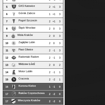
GKS Katowice
5
2
+1
3
Górnik Zabrze
6
1
+1
3
Pogoń Szczecin
7
2
+1
3
Śląsk Wrocław
8
2
0
3
Wisła Kraków
9
2
0
3
Zagłębie Lubin
10
2
0
3
Piast Gliwice
11
2
-1
3
Radomiak Radom
12
2
-1
3
Widzew Łódź
13
2
0
2
Motor Lublin
14
2
-1
1
Cracovia
15
2
-2
1
Korona Kielce
16
1
-1
0
Raków Częstochowa
17
2
-2
0
Wieczysta Kraków
17
2
-2
0