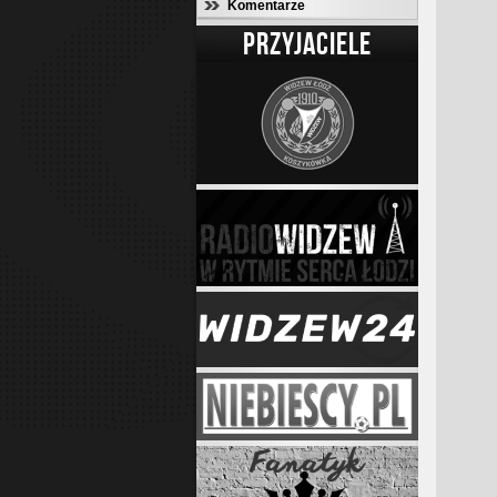
Komentarze
PRZYJACIELE