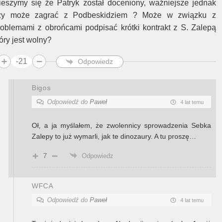
ieszymy się że Patryk został doceniony, ważniejsze jednak
zy może zagrać z Podbeskidziem ? Może w związku z
roblemami z obrońcami podpisać krótki kontrakt z S. Zalepą
óry jest wolny?
-21
Odpowiedz
Bigos
Odpowiedź do
Paweł
4 lat temu
Oł, a ja myślałem, że zwolennicy sprowadzenia Sebka
Zalepy to już wymarli, jak te dinozaury. A tu proszę…
7
Odpowiedz
WFCA
Odpowiedź do
Paweł
4 lat temu