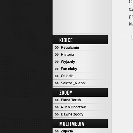
C
c
p
kt
KIBICE
Regulamin
Historia
Wyjazdy
Fan cluby
Osiedla
Sektor „Niebo”
ZGODY
Elana Toruń
Ruch Chorzów
Dawne zgody
MULTIMEDIA
Zdjęcia