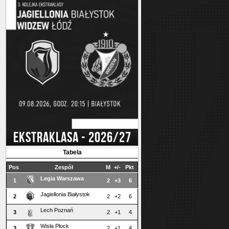
EKSTRAKLASA - 2026/27
Tabela
Pos
Zespół
M
+/-
Pkt
Legia Warszawa
1
2
+3
6
Jagiellonia Białystok
2
2
+2
6
Lech Poznań
3
2
+1
4
Wisła Płock
3
2
+1
4