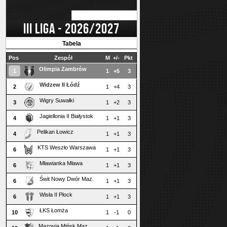
III LIGA - 2026/2027
Tabela
Pos
Zespół
M
+/-
Pkt
Olimpia Zambrów
1
1
+5
3
Widzew II Łódź
2
1
+4
3
Wigry Suwałki
3
1
+2
3
Jagiellonia II Białystok
4
1
+1
3
Pelikan Łowicz
4
1
+1
3
KTS Weszło Warszawa
6
1
+1
3
Mławianka Mława
6
1
+1
3
Świt Nowy Dwór Maz.
6
1
+1
3
Wisła II Płock
6
1
+1
3
ŁKS Łomża
10
1
-1
0
Mazovia Mińsk Maz.