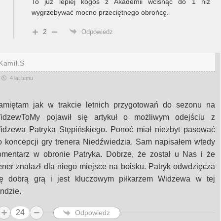
To już lepiej kogoś z Akademii wcisnąć do 1 niż
wygrzebywać mocno przeciętnego obrońcę.
2
Odpowiedz
Kamil.S
4 lat temu
amiętam jak w trakcie letnich przygotowań do sezonu na
idzewToMy pojawił się artykuł o możliwym odejściu z
idzewa Patryka Stępińskiego. Ponoć miał niezbyt pasować
o koncepcji gry trenera Niedźwiedzia. Sam napisałem wtedy
omentarz w obronie Patryka. Dobrze, że został u Nas i że
rener znalazł dla niego miejsce na boisku. Patryk odwdzięcza
ię dobrą grą i jest kluczowym piłkarzem Widzewa w tej
undzie.
24
Odpowiedz