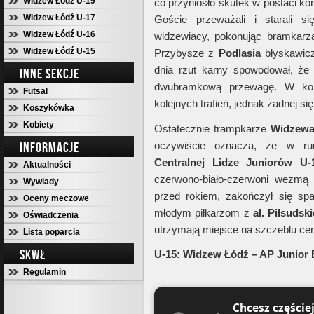
Widzew Łódź U-19
co przyniosło skutek w postaci ko
Widzew Łódź U-17
Goście przeważali i starali s
Widzew Łódź U-16
widzewiacy, pokonując bramkarz
Widzew Łódź U-15
Przybysze z
Podlasia
błyskawicz
dnia rzut karny spowodował, że
INNE SEKCJE
dwubramkową przewagę. W koń
Futsal
kolejnych trafień, jednak żadnej się 
Koszykówka
Kobiety
Ostatecznie trampkarze
Widzew
INFORMACJE
oczywiście oznacza, że w ru
Centralnej Lidze Juniorów U-
Aktualności
czerwono-biało-czerwoni wezmą
Wywiady
przed rokiem, zakończył się sp
Oceny meczowe
młodym piłkarzom z
al. Piłsudsk
Oświadczenia
utrzymają miejsce na szczeblu ce
Lista poparcia
SKWŁ
U-15: Widzew Łódź – AP Junior Bi
Regulamin
Chcesz częście