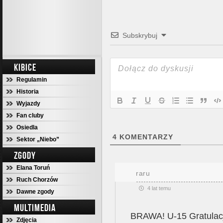
Subskrybuj
KIBICE
Regulamin
Historia
Wyjazdy
Fan cluby
Osiedla
4
KOMENTARZY
Sektor „Niebo”
ZGODY
Elana Toruń
raru
Ruch Chorzów
4 lat temu
Dawne zgody
MULTIMEDIA
BRAWA! U-15 Gratulac
Zdjęcia