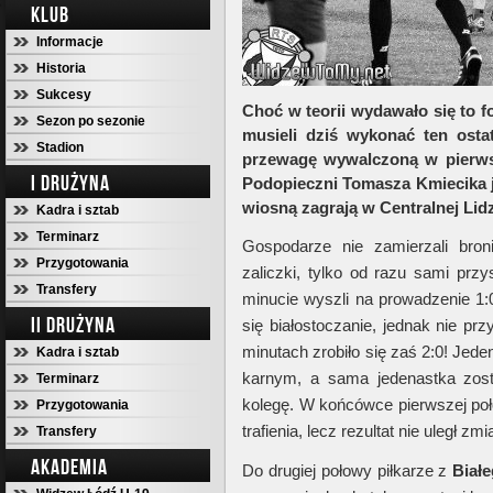
KLUB
Informacje
Historia
Sukcesy
Choć w teorii wydawało się to 
Sezon po sezonie
musieli dziś wykonać ten osta
Stadion
przewagę wywalczoną w pierwsz
I DRUŻYNA
Podopieczni Tomasza Kmiecika je
wiosną zagrają w Centralnej Lid
Kadra i sztab
Terminarz
Gospodarze nie zamierzali bro
Przygotowania
zaliczki, tylko od razu sami przy
Transfery
minucie wyszli na prowadzenie 1:0
II DRUŻYNA
się białostoczanie, jednak nie pr
minutach zrobiło się zaś 2:0! Jed
Kadra i sztab
karnym, a sama jedenastka zos
Terminarz
kolegę. W końcówce pierwszej p
Przygotowania
trafienia, lecz rezultat nie uległ zmi
Transfery
AKADEMIA
Do drugiej połowy piłkarze z
Biał