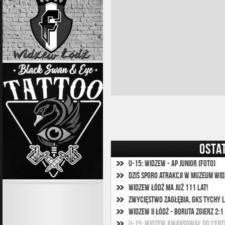
OSTA
U-15: Widzew - AP Junior (foto)
Dziś sporo atrakcji w Muzeum Wi
Widzew Łódź ma już 111 lat!
Zwycięstwo Zagłębia, GKS Tychy 
Widzew II Łódź - Boruta Zgierz 2:1 
U-15: Widzew awansował do Centr