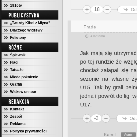
1910tv
18
Od
PUBLICYSTYKA
„Twardy Kibol z Młyna”
Frade
Dlaczego Widzew?
4 lat temu
Felietony
RÓŻNE
Jak mają się utrzymać
Śpiewnik
po tej rundzie że wzg
Flagi
chociaż załapali się 
Tatuaże
Młode pokolenie
sezonie na własne ż
Graffiti
U15. Tak by grali peln
Widzew on tour
jedna i powrót do ligi 
REDAKCJA
U17.
Kontakt
Zespół
-2
Odp
Reklama
Polityka prywatności
Kamil
Autor