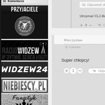
Komentarze
Odpowiedź 
PRZYJACIELE
Utrzymać CLJ dla
9
Mieczysław
4 lat temu
Super chłopcy!
1
Odp