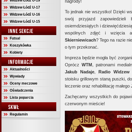
Widzew Łódź U-19
nagrody!
Widzew Łódź U-17
To jednak nie wszystko! Dzięki w
Widzew Łódź U-16
swój przyjazd zapowiedzieli 
Widzew Łódź U-15
osiemdziesiątych i dziewięćdziesi
INNE SEKCJE
wspólnych zdjęć i wzięcia a
Futsal
Skierniewicach
? Tego na razie n
Koszykówka
o tym przekonać.
Kobiety
Impreza będzie mogła być zorgani
INFORMACJE
Oprócz
WTM
, patronami media
Aktualności
Jakub Nadaje
,
Radio Widze
Wywiady
stoisku grillowym staną puszki, d
Oceny meczowe
leczenie oraz rehabilitację małego
Oświadczenia
Zachęcamy wszystkich do pojawie
Lista poparcia
czerwonym mieście!
SKWŁ
Regulamin