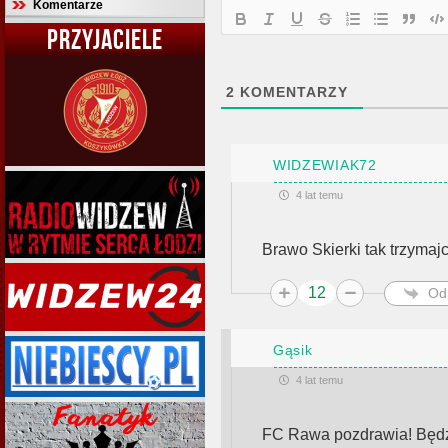
Komentarze
PRZYJACIELE
2
KOMENTARZY
WIDZEWIAK72
4 lat temu
Brawo Skierki tak trzymajc
12
Od
Gąsik
4 lat temu
FC Rawa pozdrawia! Będz