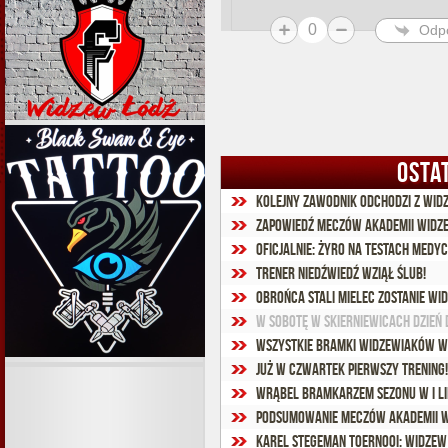
0
Odp
OSTA
Kolejny zawodnik odchodzi z Wid
Zapowiedź meczów Akademii Widz
Oficjalnie: Żyro na testach medy
Trener Niedźwiedź wziął ślub!
Obrońca Stali Mielec zostanie wi
W sobotę w Skierniewicach Dzień 
Wszystkie bramki widzewiaków w 
Już w czwartek pierwszy trening!
Wrąbel bramkarzem sezonu w I li
Podsumowanie meczów Akademii W
Karel Stegeman Toernooi: Widzew