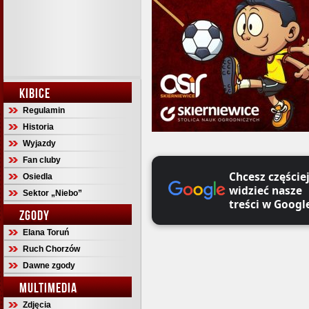
KIBICE
Regulamin
Historia
Wyjazdy
Fan cluby
Chcesz częście
Osiedla
widzieć nasze
Sektor „Niebo”
treści w Googl
ZGODY
Elana Toruń
Ruch Chorzów
Dawne zgody
MULTIMEDIA
Zdjęcia