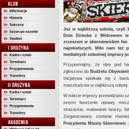
KLUB
Informacje
Historia
Sukcesy
Już w najbliższą sobotę, czyli 
Sezon po sezonie
Dnia Dziecka z Widzewem w Sk
Stadion
zrzeszeni w skierniewickim fan 
I DRUŻYNA
najmłodszych. Miło nam też 
medialnych sobotniej imprezy je
Kadra i sztab
Terminarz
Przypomnijmy, że ideę pod 
Przygotowania
zgłoszono do
Budżetu Obywatels
Transfery
Inicjatywa spotkała się z ba
II DRUŻYNA
mieszkańców w najbliższą sobotę do
Kadra i sztab
W trakcie imprezy przewidziano sz
Terminarz
innymi tworzenie oprawy mecz
Przygotowania
strażackie, malowanie twarzy, f
Transfery
Zorganizowany zostanie równi
AKADEMIA
Prezydenta Miasta Skierniewic
–