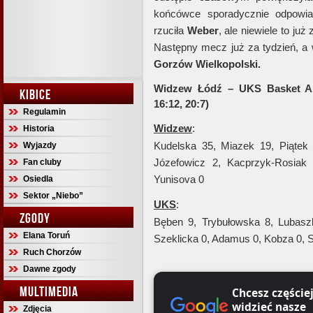
końcówce sporadycznie odpowiad
rzuciła
Weber
, ale niewiele to już
Następny mecz już za tydzień, 
Gorzów Wielkopolski.
Widzew Łódź – UKS Basket Ale
KIBICE
16:12, 20:7)
Regulamin
Widzew
:
Historia
Kudelska 35, Miazek 19, Piątek
Wyjazdy
Józefowicz 2, Kacprzyk-Rosiak
Fan cluby
Yunisova 0
Osiedla
Sektor „Niebo”
UKS
:
ZGODY
Bęben 9, Trybułowska 8, Lubasz
Elana Toruń
Szeklicka 0, Adamus 0, Kobza 0, 
Ruch Chorzów
Dawne zgody
MULTIMEDIA
Chcesz częście
widzieć nasze
Zdjęcia