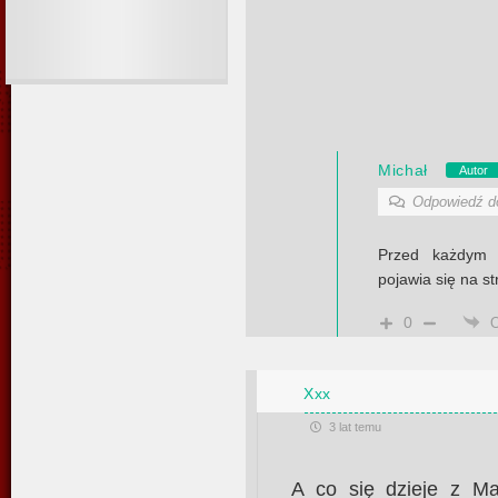
Michał
Autor
Odpowiedź 
Przed każdym m
pojawia się na st
0
Xxx
3 lat temu
A co się dzieje z M