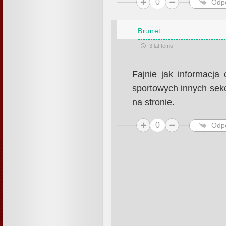
0
Odp
Brunet
3 lat temu
Fajnie jak informacja
sportowych innych sek
na stronie.
0
Odp