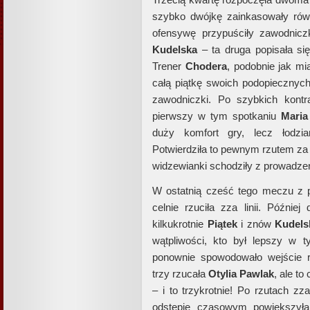
szybko dwójkę zainkasowały rów
ofensywę przypuściły zawodnic
Kudelska
– ta druga popisała si
Trener
Chodera
, podobnie jak mi
całą piątkę swoich podopiecznych
zawodniczki. Po szybkich kontr
pierwszy w tym spotkaniu
Maria
duży komfort gry, lecz łodzia
Potwierdziła to pewnym rzutem za
widzewianki schodziły z prowadze
W ostatnią cześć tego meczu z
celnie rzuciła zza linii. Późni
kilkukrotnie
Piątek
i znów
Kudels
wątpliwości, kto był lepszy w 
ponownie spowodowało wejście 
trzy rzucała
Otylia
Pawlak
, ale to
– i to trzykrotnie! Po rzutach zza
odstępie czasowym powiększył