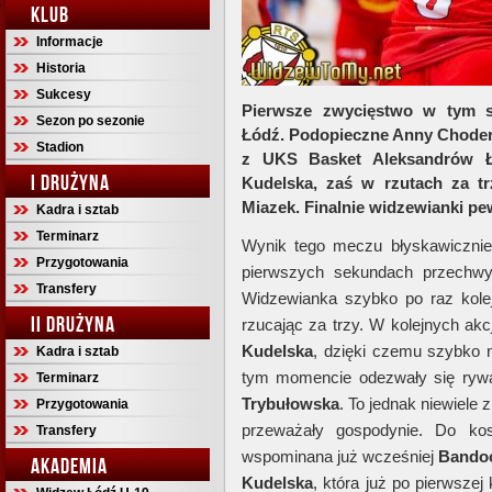
KLUB
Informacje
Historia
Sukcesy
Pierwsze zwycięstwo w tym s
Sezon po sezonie
Łódź. Podopieczne Anny Choder
Stadion
z UKS Basket Aleksandrów Ł
I DRUŻYNA
Kudelska, zaś w rzutach za tr
Miazek. Finalnie widzewianki pe
Kadra i sztab
Terminarz
Wynik tego meczu błyskawiczni
Przygotowania
pierwszych sekundach przechwyci
Transfery
Widzewianka szybko po raz kole
II DRUŻYNA
rzucając za trzy. W kolejnych akcj
Kudelska
, dzięki czemu szybko n
Kadra i sztab
tym momencie odezwały się rywa
Terminarz
Trybułowska
. To jednak niewiele 
Przygotowania
przeważały gospodynie. Do ko
Transfery
wspominana już wcześniej
Bando
AKADEMIA
Kudelska
, która już po pierwsze