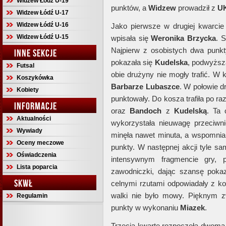
Widzew Łódź U-19
punktów, a
Widzew
prowadził z
U
Widzew Łódź U-17
Widzew Łódź U-16
Jako pierwsze w drugiej kwarcie t
Widzew Łódź U-15
wpisała się
Weronika
Brzycka
. 
Najpierw z osobistych dwa punk
INNE SEKCJE
pokazała się
Kudelska
, podwyższa
Futsal
obie drużyny nie mogły trafić. W 
Koszykówka
Barbarze
Lubaszce
. W połowie d
Kobiety
punktowały. Do kosza trafiła po r
INFORMACJE
oraz
Bandoch
z
Kudelską
. Ta 
Aktualności
wykorzystała nieuwagę przeciwni
Wywiady
minęła nawet minuta, a wspomni
Oceny meczowe
punkty. W następnej akcji tyle 
Oświadczenia
intensywnym fragmencie gry, p
Lista poparcia
zawodniczki, dając szansę poka
SKWŁ
celnymi rzutami odpowiadały z kol
walki nie było mowy. Pięknym zw
Regulamin
punkty w wykonaniu
Miazek
.
Trzecią kwartę rozpoczęła dwoma