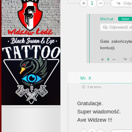
1
Odp
Michał
Autor
Odpowiedź 
Gala zakończył
kontuzji.
4
Mr. X
3 lat temu
Gratulacje.
Super wiadomość.
Ave Widzew !!!