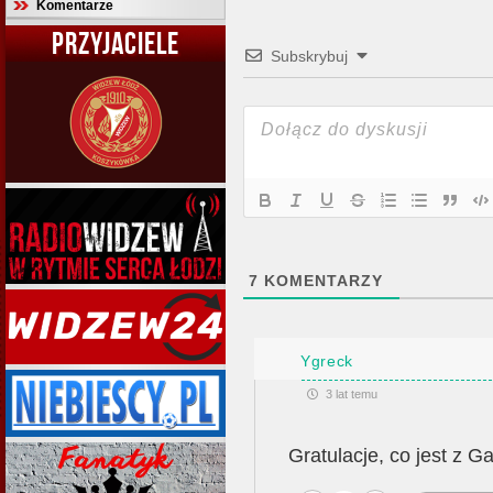
Komentarze
PRZYJACIELE
Subskrybuj
7
KOMENTARZY
Ygreck
3 lat temu
Gratulacje, co jest z G