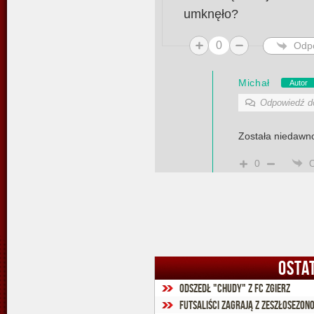
umknęło?
0
Odp
Michał
Autor
Odpowiedź 
Została niedawn
0
OSTA
Odszedł "Chudy" z FC Zgierz
Futsaliści zagrają z zeszłosez