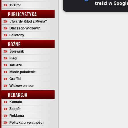
treści w Googl
1910tv
PUBLICYSTYKA
„Twardy Kibol z Młyna”
Dlaczego Widzew?
Felietony
RÓŻNE
Śpiewnik
Flagi
Tatuaże
Młode pokolenie
Graffiti
Widzew on tour
REDAKCJA
Kontakt
Zespół
Reklama
Polityka prywatności