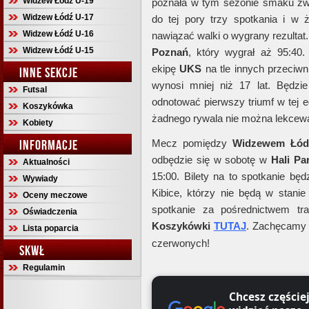
Widzew Łódź U-19
poznała w tym sezonie smaku z
Widzew Łódź U-17
do tej pory trzy spotkania i w
Widzew Łódź U-16
nawiązać walki o wygrany rezultat.
Widzew Łódź U-15
Poznań
, który wygrał aż 95:40
ekipę
UKS
na tle innych przeciwn
INNE SEKCJE
wynosi mniej niż 17 lat. Będzi
Futsal
odnotować pierwszy triumf w tej e
Koszykówka
żadnego rywala nie można lekcew
Kobiety
INFORMACJE
Mecz pomiędzy
Widzewem
Łód
odbędzie się w sobotę w
Hali
Pa
Aktualności
15:00. Bilety na to spotkanie b
Wywiady
Kibice, którzy nie będą w stanie
Oceny meczowe
spotkanie za pośrednictwem tr
Oświadczenia
Koszykówki
TUTAJ
. Zachęcamy d
Lista poparcia
czerwonych!
SKWŁ
Regulamin
Chcesz częście