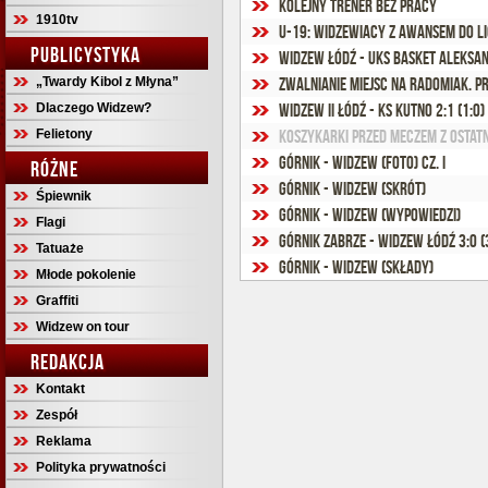
Kolejny trener bez pracy
1910tv
U-19: Widzewiacy z awansem do Li
PUBLICYSTYKA
Widzew Łódź - UKS Basket Aleksan
„Twardy Kibol z Młyna”
Zwalnianie miejsc na Radomiak. P
Dlaczego Widzew?
Widzew II Łódź - KS Kutno 2:1 (1:0)
Felietony
Koszykarki przed meczem z ostatn
Górnik - Widzew (foto) cz. I
RÓŻNE
Górnik - Widzew (skrót)
Śpiewnik
Górnik - Widzew (wypowiedzi)
Flagi
Górnik Zabrze - Widzew Łódź 3:0 (
Tatuaże
Górnik - Widzew (składy)
Młode pokolenie
Graffiti
Widzew on tour
REDAKCJA
Kontakt
Zespół
Reklama
Polityka prywatności