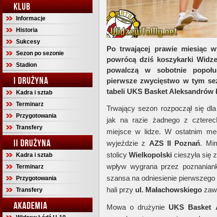
KLUB
Informacje
Historia
Sukcesy
Po trwającej prawie miesiąc w
Sezon po sezonie
powrócą dziś koszykarki Widz
Stadion
powalczą w sobotnie popołu
I DRUŻYNA
pierwsze zwycięstwo w tym sez
tabeli UKS Basket Aleksandrów 
Kadra i sztab
Terminarz
Trwający sezon rozpoczął się dl
Przygotowania
jak na razie żadnego z czterec
Transfery
miejsce w lidze. W ostatnim me
II DRUŻYNA
wyjeździe z
AZS
II
Poznań
. Mi
stolicy
Wielkopolski
cieszyła się 
Kadra i sztab
wpływ wygrana przez poznaniank
Terminarz
szansa na odniesienie pierwszego 
Przygotowania
hali przy
ul. Małachowskiego
zawi
Transfery
AKADEMIA
Mowa o drużynie
UKS
Basket