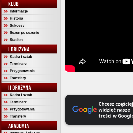
KLUB
Informacje
Historia
Sukcesy
Sezon po sezonie
Stadion
I DRUŻYNA
Kadra i sztab
Terminarz
Przygotowania
Transfery
II DRUŻYNA
Kadra i sztab
Terminarz
Chcesz częście
widzieć nasze
Przygotowania
treści w Googl
Transfery
AKADEMIA