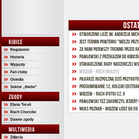
OSTA
Otworzono loże im. Andrzeja Mic
KIBICE
Jest termin powtórki "Meczu przy
Za nami pierwszy trening przed 
Regulamin
Pawłowski z przekazem do kibicó
Historia
Oświadczenie Rady Nadzorczej ws
Wyjazdy
Widzew - Ruch (kulisy)
Fan cluby
Piłkarze rozpoczną dziś przygot
Osiedla
Podsumowanie 12. kolejki Ekstra
Sektor „Niebo”
Widzew - Ruch (foto) cz. II
ZGODY
Pawłowski też zakończył jesień?
Elana Toruń
MUKS Poznań - Widzew Łódź 66:59 
Ruch Chorzów
Dawne zgody
MULTIMEDIA
Zdjęcia