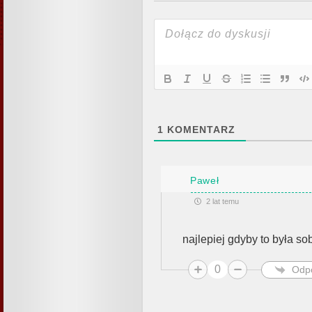
1
KOMENTARZ
Paweł
2 lat temu
najlepiej gdyby to była so
0
Odp