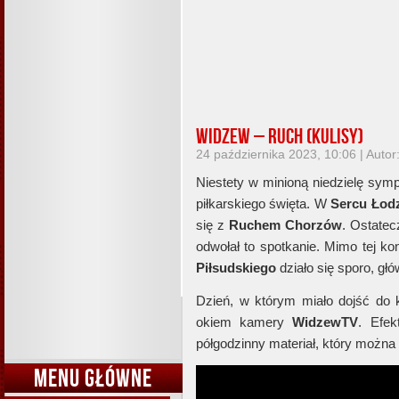
Widzew – Ruch (kulisy)
24 października 2023, 10:06 | Autor
Niestety w minioną niedzielę sy
piłkarskiego święta. W
Sercu Łod
się z
Ruchem Chorzów
. Ostatec
odwołał to spotkanie. Mimo tej kon
Piłsudskiego
działo się sporo, g
Dzień, w którym miało dojść do ko
okiem kamery
WidzewTV
. Efek
półgodzinny materiał, który można 
MENU GŁÓWNE