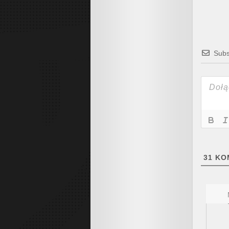
Subs
31
KO