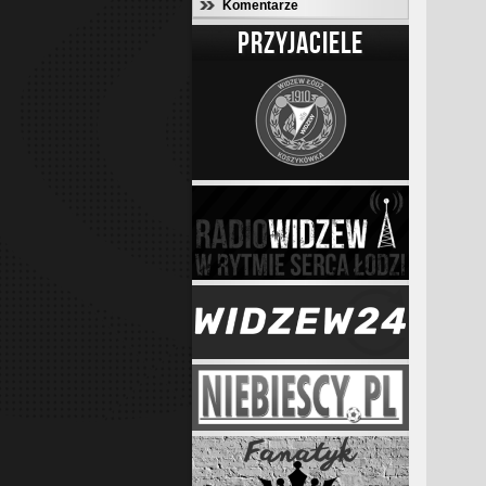
Komentarze
PRZYJACIELE