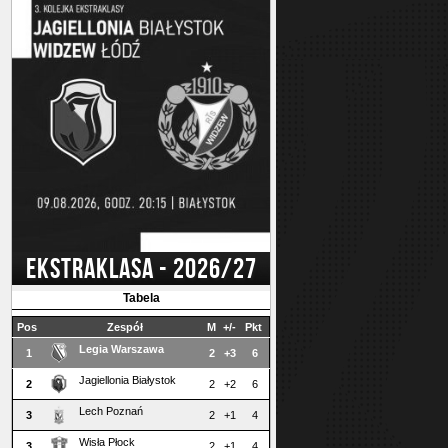
EKSTRAKLASA - 2026/27
Tabela
Pos
Zespół
M
+/-
Pkt
Legia Warszawa
1
2
+3
6
Jagiellonia Białystok
2
2
+2
6
Lech Poznań
3
2
+1
4
Wisła Płock
3
2
+1
4