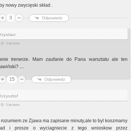
by nowy zwycięski skład .
3
Odpowiedz
Krystian
3 lat temu
anie trenerze. Mam zaufanie do Pana warsztatu ale ten
jawiński? …
15
Odpowiedz
Krzysztof
3 lat temu
a rozumiem ze Zjawa ma zapisane minuty,ale to byl koszmarny
lad i prosze o wyciagniecie z tego wnioskow przez