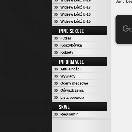
Widzew Łódź U-19
Savić, De
Widzew Łódź U-17
Widzew Łódź U-16
Widzew Łódź U-15
INNE SEKCJE
Futsal
Koszykówka
Kobiety
INFORMACJE
Aktualności
Wywiady
Oceny meczowe
Oświadczenia
Lista poparcia
SKWŁ
Regulamin