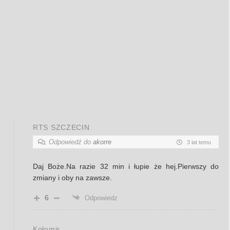
RTS SZCZECIN
Odpowiedź do
akorre
3 lat temu
Daj Boże.Na razie 32 min i łupie że hej.Pierwszy do
zmiany i oby na zawsze.
6
Odpowiedz
Kołomir