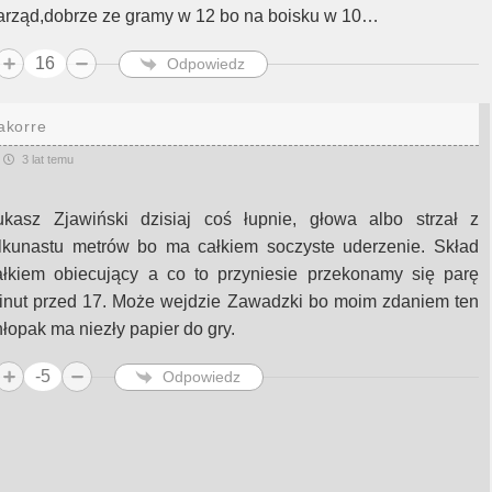
arząd,dobrze ze gramy w 12 bo na boisku w 10…
16
Odpowiedz
akorre
3 lat temu
ukasz Zjawiński dzisiaj coś łupnie, głowa albo strzał z
ilkunastu metrów bo ma całkiem soczyste uderzenie. Skład
ałkiem obiecujący a co to przyniesie przekonamy się parę
inut przed 17. Może wejdzie Zawadzki bo moim zdaniem ten
hłopak ma niezły papier do gry.
-5
Odpowiedz