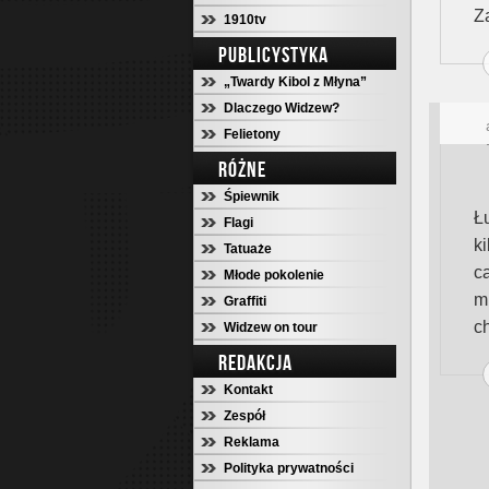
Z
1910tv
PUBLICYSTYKA
„Twardy Kibol z Młyna”
Dlaczego Widzew?
Felietony
RÓŻNE
Śpiewnik
Ł
Flagi
k
Tatuaże
c
Młode pokolenie
m
Graffiti
c
Widzew on tour
REDAKCJA
Kontakt
Zespół
Reklama
Polityka prywatności