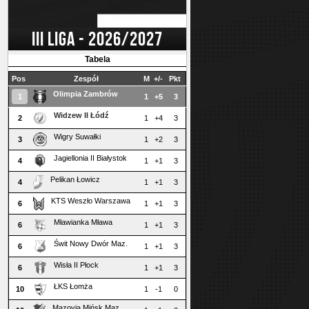
III LIGA - 2026/2027
Tabela
Pos
Zespół
M
+/-
Pkt
Olimpia Zambrów
1
1
+5
3
Widzew II Łódź
2
1
+4
3
Wigry Suwałki
3
1
+2
3
Jagiellonia II Białystok
4
1
+1
3
Pelikan Łowicz
4
1
+1
3
KTS Weszło Warszawa
6
1
+1
3
Mławianka Mława
6
1
+1
3
Świt Nowy Dwór Maz.
6
1
+1
3
Wisła II Płock
6
1
+1
3
ŁKS Łomża
10
1
-1
0
Mazovia Mińsk Maz.