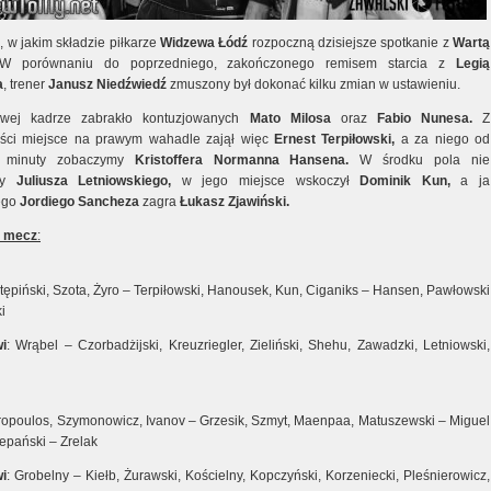
, w jakim składzie piłkarze
Widzewa Łódź
rozpoczną dzisiejsze spotkanie z
Wartą
 porównaniu do poprzedniego, zakończonego remisem starcia z
Legią
a
, trener
Janusz Niedźwiedź
zmuszony był dokonać kilku zmian w ustawieniu.
ej kadrze zabrakło kontuzjowanych
Mato Milosa
oraz
Fabio Nunesa.
Z
ości miejsce na prawym wahadle zajął więc
Ernest Terpiłowski,
a za niego od
j minuty zobaczymy
Kristoffera Normanna Hansena.
W środku pola nie
my
Juliusza Letniowskiego,
w jego miejsce wskoczył
Dominik Kun,
a ja
ego
Jordiego Sancheza
zagra
Łukasz Zjawiński.
a mecz
:
tępiński, Szota, Żyro – Terpiłowski, Hanousek, Kun, Ciganiks – Hansen, Pawłowski
i
i
: Wrąbel – Czorbadżijski, Kreuzriegler, Zieliński, Shehu, Zawadzki, Letniowski,
vropoulos, Szymonowicz, Ivanov – Grzesik, Szmyt, Maenpaa, Matuszewski – Miguel
epański – Zrelak
i
: Grobelny – Kiełb, Żurawski, Kościelny, Kopczyński, Korzeniecki, Pleśnierowicz,