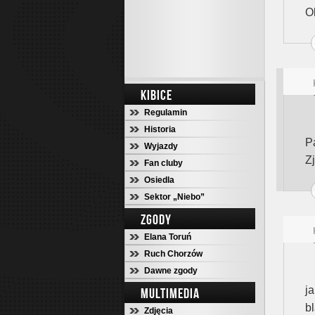
O
KIBICE
Regulamin
Historia
P
Wyjazdy
Z
Fan cluby
Osiedla
Sektor „Niebo”
ZGODY
Elana Toruń
Ruch Chorzów
Dawne zgody
j
MULTIMEDIA
b
Zdjęcia