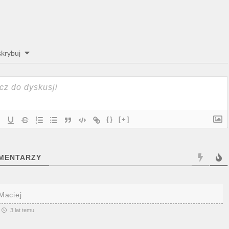
krybuj
{}
[+]
MENTARZY
Maciej
3 lat temu