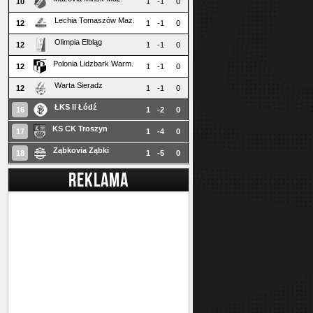
10
1
-1
0
Lechia Tomaszów Maz.
12
1
-1
0
Olimpia Elbląg
12
1
-1
0
Polonia Lidzbark Warm.
12
1
-1
0
Warta Sieradz
12
1
-1
0
ŁKS II Łódź
16
1
-2
0
KS CK Troszyn
17
1
-4
0
Ząbkovia Ząbki
18
1
-5
0
REKLAMA