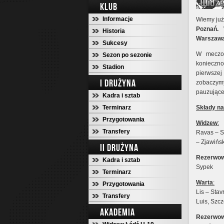
KLUB
Informacje
Wiemy już
Poznań.
W
Historia
Warszaw
Sukcesy
W meczow
Sezon po sezonie
konieczn
Stadion
pierwsze
I DRUŻYNA
zobaczy
pauzując
Kadra i sztab
Terminarz
Składy n
Przygotowania
Widzew
:
Transfery
Ravas – S
– Zjawińsk
II DRUŻYNA
Rezerwow
Kadra i sztab
Sypek
Terminarz
Warta
:
Przygotowania
Lis – Sta
Transfery
Luis, Szcz
AKADEMIA
Rezerwow