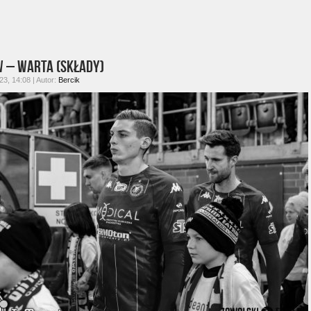
 – Warta (składy)
3, 14:08 | Autor:
Bercik