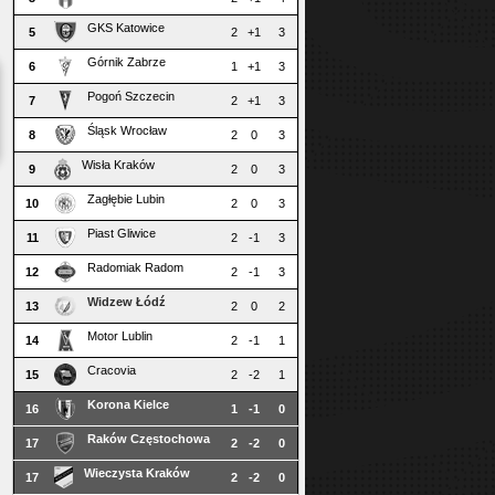
GKS Katowice
5
2
+1
3
Górnik Zabrze
6
1
+1
3
Pogoń Szczecin
7
2
+1
3
Śląsk Wrocław
8
2
0
3
Wisła Kraków
9
2
0
3
Zagłębie Lubin
10
2
0
3
Piast Gliwice
11
2
-1
3
Radomiak Radom
12
2
-1
3
Widzew Łódź
13
2
0
2
Motor Lublin
14
2
-1
1
Cracovia
15
2
-2
1
Korona Kielce
16
1
-1
0
Raków Częstochowa
17
2
-2
0
Wieczysta Kraków
17
2
-2
0