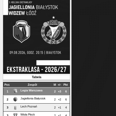
EKSTRAKLASA - 2026/27
Tabela
Pos
Zespół
M
+/-
Pkt
Legia Warszawa
1
2
+3
6
Jagiellonia Białystok
2
2
+2
6
Lech Poznań
3
2
+1
4
Wisła Płock
3
2
+1
4