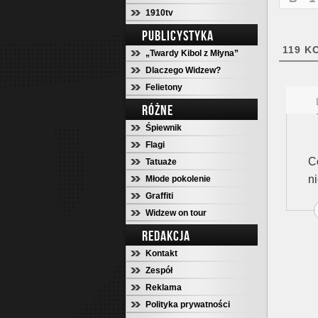
1910tv
PUBLICYSTYKA
119
KO
„Twardy Kibol z Młyna”
Dlaczego Widzew?
Felietony
RÓŻNE
Śpiewnik
Flagi
C
Tatuaże
ni
Młode pokolenie
Graffiti
Widzew on tour
REDAKCJA
Kontakt
Zespół
Reklama
Polityka prywatności