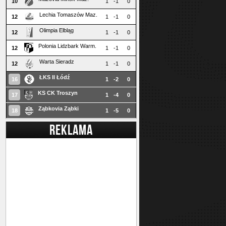
10
1
-1
0
Lechia Tomaszów Maz.
12
1
-1
0
Olimpia Elbląg
12
1
-1
0
Polonia Lidzbark Warm.
12
1
-1
0
Warta Sieradz
12
1
-1
0
ŁKS II Łódź
16
1
-2
0
KS CK Troszyn
17
1
-4
0
Ząbkovia Ząbki
18
1
-5
0
REKLAMA