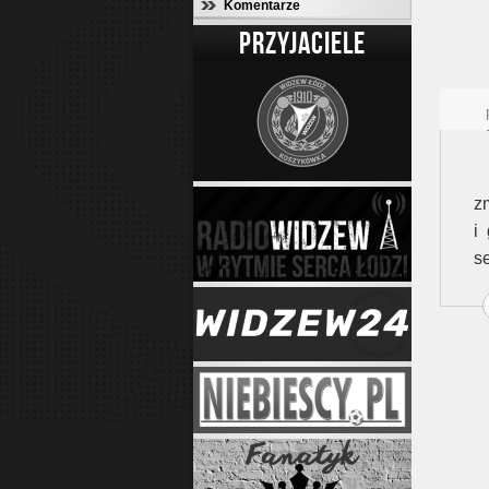
Komentarze
PRZYJACIELE
z
i
s