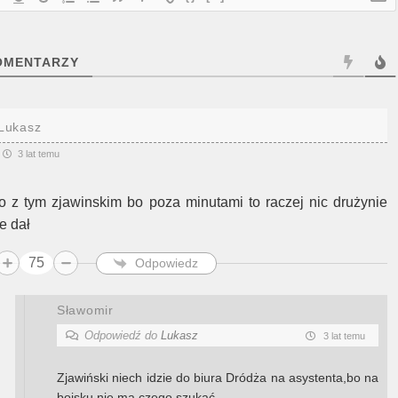
MENTARZY
Lukasz
3 lat temu
o z tym zjawinskim bo poza minutami to raczej nic drużynie
e dał
75
Odpowiedz
Sławomir
Odpowiedź do
Lukasz
3 lat temu
Zjawiński niech idzie do biura Dródża na asystenta,bo na
boisku nie ma czego szukać…