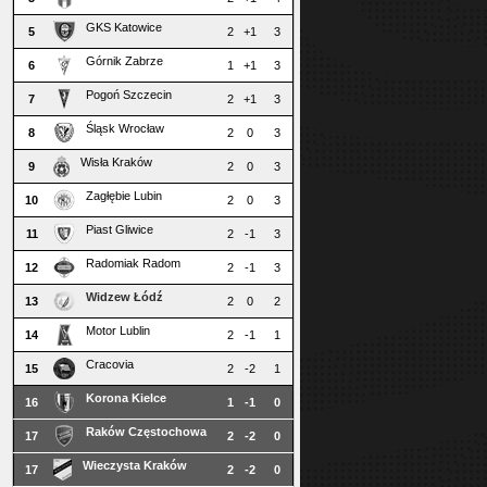
GKS Katowice
5
2
+1
3
Górnik Zabrze
6
1
+1
3
Pogoń Szczecin
7
2
+1
3
Śląsk Wrocław
8
2
0
3
Wisła Kraków
9
2
0
3
Zagłębie Lubin
10
2
0
3
Piast Gliwice
11
2
-1
3
Radomiak Radom
12
2
-1
3
Widzew Łódź
13
2
0
2
Motor Lublin
14
2
-1
1
Cracovia
15
2
-2
1
Korona Kielce
16
1
-1
0
Raków Częstochowa
17
2
-2
0
Wieczysta Kraków
17
2
-2
0