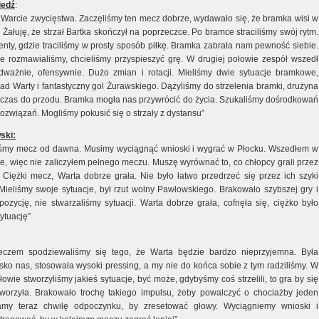
iedź
:
ę Warcie zwycięstwa. Zaczęliśmy ten mecz dobrze, wydawało się, że bramka wisi w
 Żałuję, że strzał Bartka skończył na poprzeczce. Po bramce straciliśmy swój rytm.
nty, gdzie traciliśmy w prosty sposób piłkę. Bramka zabrała nam pewność siebie.
e rozmawialiśmy, chcieliśmy przyspieszyć grę. W drugiej połowie zespół wszedł
dważnie, ofensywnie. Dużo zmian i rotacji. Mieliśmy dwie sytuacje bramkowe,
ad Warty i fantastyczny gol Żurawskiego. Dążyliśmy do strzelenia bramki, drużyna
y czas do przodu. Bramka mogła nas przywrócić do życia. Szukaliśmy dośrodkowań
rozwiązań. Mogliśmy pokusić się o strzały z dystansu”
ski:
iśmy mecz od dawna. Musimy wyciągnąć wnioski i wygrać w Płocku. Wszedłem w
ie, więc nie zaliczyłem pełnego meczu. Muszę wyrównać to, co chłopcy grali przez
. Ciężki mecz, Warta dobrze grała. Nie było łatwo przedrzeć się przez ich szyki
Mieliśmy swoje sytuacje, był rzut wolny Pawłowskiego. Brakowało szybszej gry i
pozycję, nie stwarzaliśmy sytuacji. Warta dobrze grała, cofnęła się, ciężko było
ytuację”
eczem spodziewaliśmy się tego, że Warta będzie bardzo nieprzyjemna. Była
isko nas, stosowała wysoki pressing, a my nie do końca sobie z tym radziliśmy. W
łowie stworzyliśmy jakieś sytuacje, być może, gdybyśmy coś strzelili, to gra by się
tworzyła. Brakowało trochę takiego impulsu, żeby powalczyć o chociażby jeden
amy teraz chwilę odpoczynku, by zresetować głowy. Wyciągniemy wnioski i