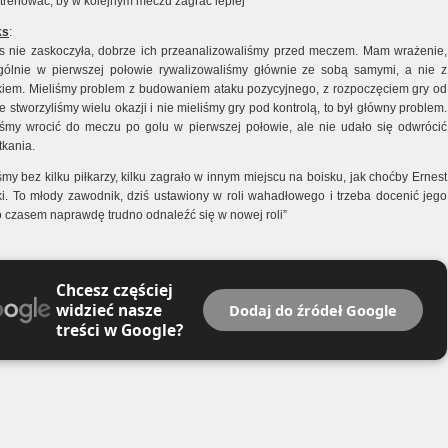
trenować, by w kolejnym meczu zagrać lepiej”
ks
:
s nie zaskoczyła, dobrze ich przeanalizowaliśmy przed meczem. Mam wrażenie,
gólnie w pierwszej połowie rywalizowaliśmy głównie ze sobą samymi, a nie z
kiem. Mieliśmy problem z budowaniem ataku pozycyjnego, z rozpoczęciem gry od
e stworzyliśmy wielu okazji i nie mieliśmy gry pod kontrolą, to był główny problem.
śmy wrocić do meczu po golu w pierwszej połowie, ale nie udało się odwrócić
tkania.
śmy bez kilku piłkarzy, kilku zagrało w innym miejscu na boisku, jak choćby Ernest
ki. To młody zawodnik, dziś ustawiony w roli wahadłowego i trzeba docenić jego
o czasem naprawdę trudno odnaleźć się w nowej roli”
Chcesz częściej
widzieć nasze
Dodaj do źródeł Google
treści w Google?