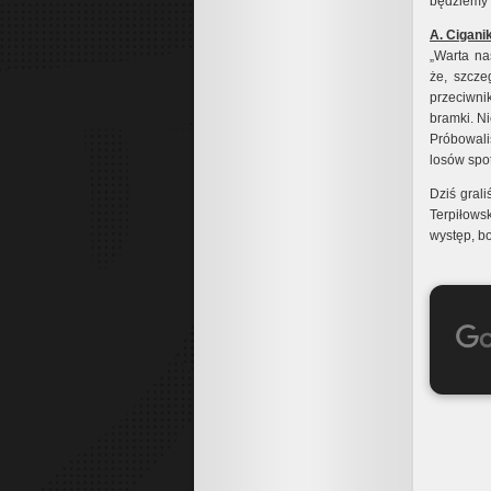
będziemy 
A. Cigani
„Warta na
że, szcze
przeciwni
bramki. Ni
Próbowali
losów spo
Dziś grali
Terpiłows
występ, b