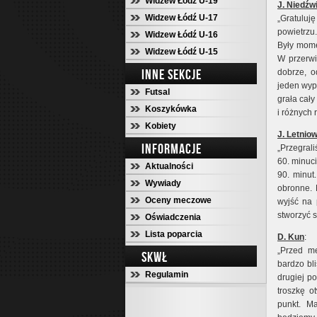
Widzew Łódź U-19
J. Niedźw
Widzew Łódź U-17
„Gratuluj
powietrzu.
Widzew Łódź U-16
Były mome
Widzew Łódź U-15
W przerwi
INNE SEKCJE
dobrze, o
jeden wyp
Futsal
grała cał
Koszykówka
i różnych 
Kobiety
J. Letniow
INFORMACJE
„Przegral
60. minuc
Aktualności
90. minut
Wywiady
obronne. 
Oceny meczowe
wyjść na 
stworzyć s
Oświadczenia
Lista poparcia
D. Kun
:
„Przed m
SKWŁ
bardzo bl
Regulamin
drugiej po
troszkę o
punkt. M