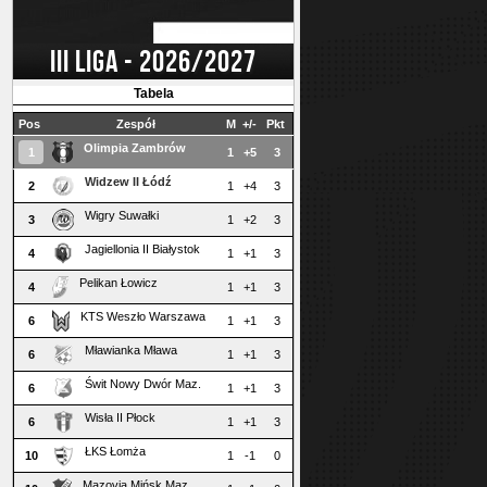
III LIGA - 2026/2027
Tabela
Pos
Zespół
M
+/-
Pkt
Olimpia Zambrów
1
1
+5
3
Widzew II Łódź
2
1
+4
3
Wigry Suwałki
3
1
+2
3
Jagiellonia II Białystok
4
1
+1
3
Pelikan Łowicz
4
1
+1
3
KTS Weszło Warszawa
6
1
+1
3
Mławianka Mława
6
1
+1
3
Świt Nowy Dwór Maz.
6
1
+1
3
Wisła II Płock
6
1
+1
3
ŁKS Łomża
10
1
-1
0
Mazovia Mińsk Maz.