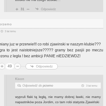
31
Odpowiedz
przemo
3 lat temu
miany juz w przerwie!!! co robi zjawinski w naszym klubie???
 gra to jest naistotniejsze????? gramy bez pasjii po meczu
ezonu z legła ! bez ambicji PANIE nIEDZIEWDZ!
49
Odpowiedz
Kixon
Odpowiedź do
przemo
3 lat temu
wypruli flaki tą ległą, nie mamy dobrej ławki, nie mamy
napastników poza Jordim, co tam robi statysta Zjawiński