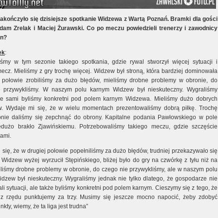
akończyło się dzisiejsze spotkanie Widzewa z Wartą Poznań. Bramki dla gości
 Adam Zrelak i Maciej Żurawski. Co po meczu powiedzieli trenerzy i zawodnicy
yn?
ek
:
iśmy w tym sezonie takiego spotkania, gdzie rywal stworzył więcej sytuacji i
mecz. Mieliśmy z gry trochę więcej. Widzew był stroną, która bardziej dominowała
 połowie zrobiliśmy za dużo błędów, mieliśmy drobne problemy w obronie, do
e przywykliśmy. W naszym polu karnym Widzew był nieskuteczny. Wygraliśmy
że sami byliśmy konkretni pod polem karnym Widzewa. Mieliśmy dużo dobrych
 Wydaje mi się, że w wielu momentach prezentowaliśmy dobrą piłkę. Trochę
bnie daliśmy się zepchnąć do obrony. Kapitalne podania Pawłowskiego w pole
edużo brakło Zjawińskiemu. Potrzebowaliśmy takiego meczu, gdzie szczęście
nami.
się, że w drugiej połowie popełniliśmy za dużo błędów, trudniej przekazywało się
. Widzew wyżej wyrzucił Stępińskiego, bliżej było do gry na czwórkę z tyłu niż na
ieliśmy drobne problemy w obronie, do czego nie przywykliśmy, ale w naszym polu
dzew był nieskuteczny. Wygraliśmy jednak nie tylko dlatego, że gospodarze nie
li sytuacji, ale także byliśmy konkretni pod polem karnym. Cieszymy się z tego, że
 z rzędu punktujemy za trzy. Musimy się jeszcze mocno napocić, żeby zdobyć
nkty, wiemy, że ta liga jest trudna”