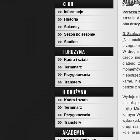
KLUB
Informacje
Porażką z
strzelili
Historia
obu druż
Sukcesy
D. Szulcz
Sezon po sezonie
„Nie miel
Stadion
przegrał 
I DRUŻYNA
W drugiej
czego ni
Kadra i sztab
dlatego, 
Terminarz
momentów.
Przygotowania
niepotrze
karne, ni
Transfery
będzie z 
II DRUŻYNA
Wydaje mi 
Kadra i sztab
instrukcje
Terminarz
trójkę. M
karnym Wi
Przygotowania
wykorzysta
Transfery
drugi raz
AKADEMIA
kolejne pu