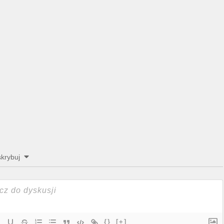
krybuj
{}
[+]