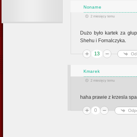
Noname
2 miesięcy temu
Dużo było kartek za głu
Shehu i Fornalczyka.
13
Od
Kmarek
2 miesięcy temu
haha prawie z krzesla spad
0
Odp