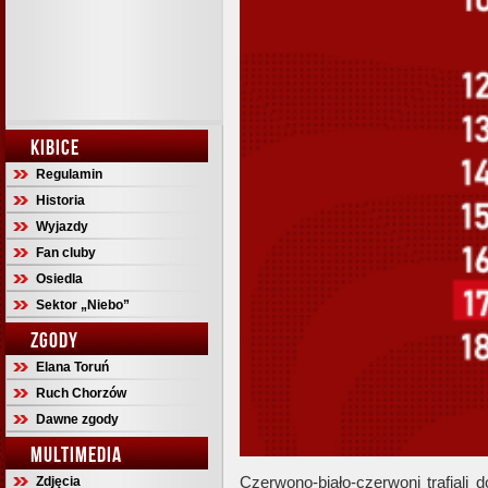
KIBICE
Regulamin
Historia
Wyjazdy
Fan cluby
Osiedla
Sektor „Niebo”
ZGODY
Elana Toruń
Ruch Chorzów
Dawne zgody
MULTIMEDIA
Czerwono-biało-czerwoni trafiali
Zdjęcia