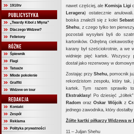
nawet częściej, ale
Komisja Ligi
d
1910tv
Leragera
) ostatecznie anulowa
PUBLICYSTYKA
boiska znaleźli się z kolei
Sebast
„Twardy Kibol z Młyna”
Shehu
, z czego tylko ten pierwsz
Dlaczego Widzew?
pozostali wysyłani byli do sza
Felietony
kartoników. Odrębną ciekawostkę
RÓŻNE
karany był sześciokrotnie, a we 
Śpiewnik
widnieje pięć kartek. Wszyscy 
Flagi
dostał jako rezerwowy w domowym
Tatuaże
Zostając przy
Shehu,
pomocnik już
Młode pokolenie
rekordzistom zespołu, który tak, 
Graffiti
kartek. Tym razem sprawiło 
Widzew on tour
Ekstraklasy
! Po dziesięć „żółtek”
REDAKCJA
Radom
oraz
Oskar Wójcik
z
Cr
Kontakt
jednego zawodnika, który dostałby 
Zespół
Żółte kartki piłkarzy Widzewa w 
Reklama
Polityka prywatności
11 – Juljan Shehu