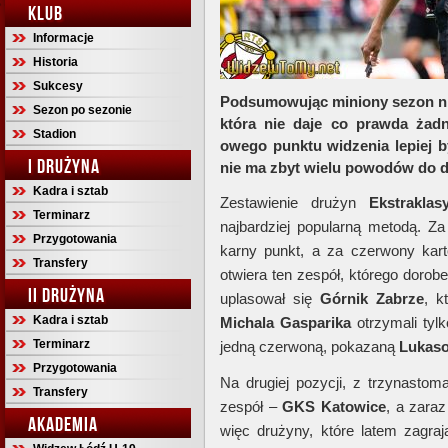
KLUB
Informacje
Historia
Sukcesy
Podsumowując miniony sezon nie 
Sezon po sezonie
która nie daje co prawda żadn
Stadion
owego punktu widzenia lepiej 
I DRUŻYNA
nie ma zbyt wielu powodów do 
Kadra i sztab
Zestawienie drużyn
Ekstraklas
Terminarz
najbardziej popularną metodą. Za
Przygotowania
karny punkt, a za czerwony kar
Transfery
otwiera ten zespół, którego dorob
II DRUŻYNA
uplasował się
Górnik Zabrze
, k
Kadra i sztab
Michala Gasparika
otrzymali tylk
Terminarz
jedną czerwoną, pokazaną
Lukaso
Przygotowania
Na drugiej pozycji, z trzynastoma
Transfery
zespół –
GKS Katowice
, a zara
AKADEMIA
więc drużyny, które latem zagraj