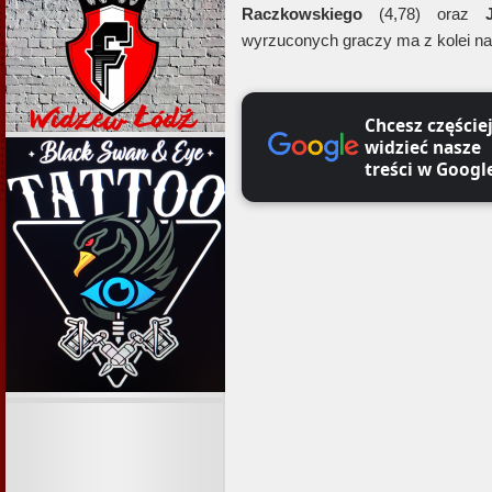
Raczkowskiego
(4,78) oraz
wyrzuconych graczy ma z kolei n
Chcesz częście
widzieć nasze
treści w Googl