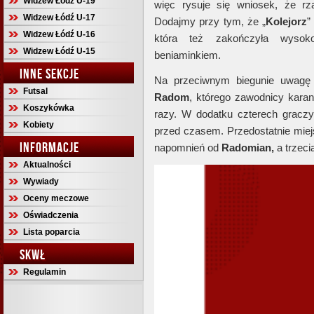
Widzew Łódź U-19
więc rysuje się wniosek, że rz
Widzew Łódź U-17
Dodajmy przy tym, że „
Kolejorz
”
Widzew Łódź U-16
która też zakończyła wysoko
Widzew Łódź U-15
beniaminkiem.
INNE SEKCJE
Na przeciwnym biegunie uwag
Futsal
Radom
, którego zawodnicy karan
Koszykówka
razy. W dodatku czterech graczy
Kobiety
przed czasem. Przedostatnie miej
INFORMACJE
napomnień od
Radomian,
a trzeci
Aktualności
Wywiady
Oceny meczowe
Oświadczenia
Lista poparcia
SKWŁ
Regulamin