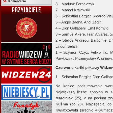
Komentarze
8 – Mariusz Fornalczyk
PRZYJACIELE
7 – Marcel Krajewski
6 – Sebastian Bergier, Ricardo Vis
5 – Angel Baena, Andi Zeqiri
4 – Dion Gallapeni, Emil Kornvig
3 – Samuel Akere, Fran Alvarez, 
2 – Stelios Andreou, Bartłomiej 
Lindon Selahi
1 – Szymon Czyż, Veljko Ilić, Ma
Pawłowski, Przemysław Wiśniews
Czerwone kartki piłkarzy Widzew
1 – Sebastian Bergier, Dion Gallap
Na koniec podsumowania warto
Największą liczbę spotkań w s
Marciniak
(25), a na podium zna
Kuźma
(po 23). Najczęściej do 
Kwiatkowski
(średnio 4,84/mec