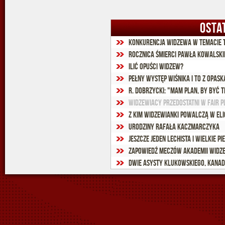
OSTA
Konkurencja Widzewa w temacie tr
Rocznica śmierci Pawła Kowalski
Ilić opuści Widzew?
Pełny występ Wiśnika i to z opask
R. Dobrzycki: "Mam plan, by być t
Widzewiacy przedostatni w fair p
Z kim Widzewianki powalczą w eli
Urodziny Rafała Kaczmarczyka
Jeszcze jeden Lechista i wielkie p
Zapowiedź meczów Akademii Widz
Dwie asysty Klukowskiego, Kan