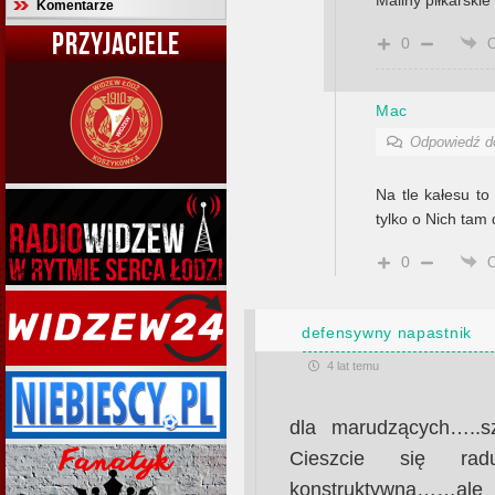
Maliny piłkarskie
Komentarze
PRZYJACIELE
0
Mac
Odpowiedź 
Na tle kałesu t
tylko o Nich tam
0
defensywny napastnik
4 lat temu
dla marudzących…..sz
Cieszcie się rad
konstruktywna……ale 