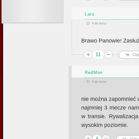
Lars
4 lat temu
Brawo Panowie! Zasłu
11
Od
RedMan
4 lat temu
nie można zapomnieć w
najmniej 3 mecze nam 
w transie. Rywalizac
wysokim poziomie.
4
Odp