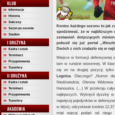
KLUB
Informacje
Historia
Sukcesy
Koniec każdego sezonu to jak 
Sezon po sezonie
spodziewać, że w najbliższym 
Stadion
zestawień dotyczących minion
I DRUŻYNA
pokusił się już portal
„Weszło
Dwóch z nich znalazło się w najle
Kadra i sztab
Terminarz
Miejsce w formacji defensywnej 
Przygotowania
tam w rundzie wiosennej. W klas
Transfery
się on na drugiej pozycji, tyl
II DRUŻYNA
Legnica
. Dlaczego? „Numer dw
Niedźwiedzia. Obrona Widzewa c
Kadra i sztab
Hanouska. (…) W przekroju cały
Terminarz
najlepszych. Wykręcił dyszkę w 
Przygotowania
najwięcej pojedynków w defensywie
Transfery
w lidze), odzyskiwał średnio 12,37
AKADEMIA
miał więcej podań od niego (