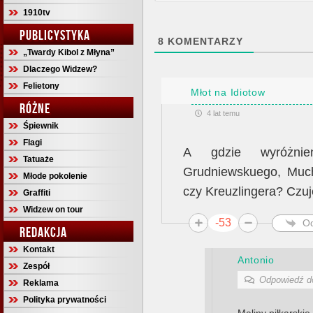
1910tv
PUBLICYSTYKA
8
KOMENTARZY
„Twardy Kibol z Młyna”
Dlaczego Widzew?
Felietony
Młot na Idiotow
RÓŻNE
4 lat temu
Śpiewnik
Flagi
A gdzie wyróżnie
Tatuaże
Grudniewskuego, Muc
Młode pokolenie
czy Kreuzlingera? Czuj
Graffiti
Widzew on tour
-53
O
REDAKCJA
Kontakt
Antonio
Zespół
Odpowiedź 
Reklama
Polityka prywatności