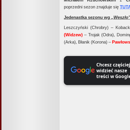
poprzedni sezon znajduje się
TUT
Jedenastka sezonu wg
„Weszło
Leszczyński (Chrobry) – Kobacki
(Widzew)
– Trojak (Odra), Domin
(Arka), Błanik (Korona) –
Pawłows
Chcesz częście
widzieć nasze
treści w Googl