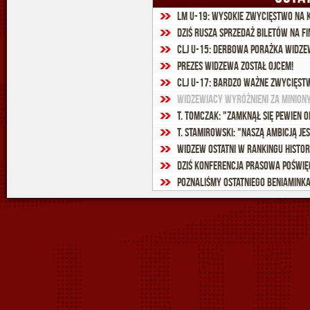
LM U-19: Wysokie zwycięstwo na 
Dziś rusza sprzedaż biletów na f
CLJ U-15: Derbowa porażka widz
Prezes Widzewa został ojcem!
CLJ U-17: Bardzo ważne zwycięs
Widzewiacy wyróżnieni za minion
T. Tomczak: "Zamknął się pewien 
T. Stamirowski: "Naszą ambicją je
Widzew ostatni w rankingu histo
Dziś konferencja prasowa poświ
Poznaliśmy ostatniego beniamink