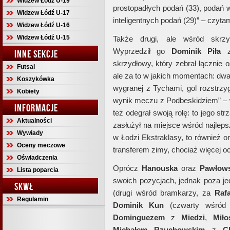
Widzew Łódź U-19
prostopadłych podań (33), podań w
Widzew Łódź U-17
inteligentnych podań (29)” – czyta
Widzew Łódź U-16
Widzew Łódź U-15
Także drugi, ale wśród skrz
Wyprzedził go
Dominik Piła
INNE SEKCJE
skrzydłowy, który zebrał łącznie
Futsal
ale za to w jakich momentach: dw
Koszykówka
wygranej z Tychami, gol rozstrzyg
Kobiety
wynik meczu z Podbeskidziem” – w
INFORMACJE
też odegrał swoją rolę: to jego st
Aktualności
zasłużył na miejsce wśród najlep
Wywiady
w Łodzi Ekstraklasy, to również o
Oceny meczowe
transferem zimy, chociaż więcej o
Oświadczenia
Oprócz
Hanouska
oraz
Pawłows
Lista poparcia
swoich pozycjach, jednak poza j
SKWŁ
(drugi wśród bramkarzy, za
Raf
Regulamin
Dominik Kun
(czwarty wśró
Dominguezem
z
Miedzi
,
Mił
Michałem Rzuchowskim
z
C