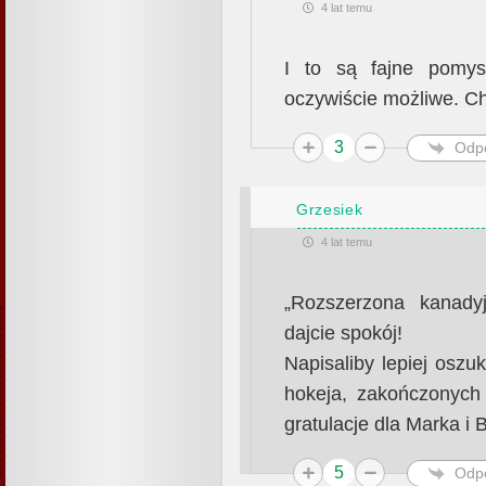
4 lat temu
I to są fajne pomys
oczywiście możliwe. Ch
3
Odp
Grzesiek
4 lat temu
„Rozszerzona kanadyjk
dajcie spokój!
Napisaliby lepiej osz
hokeja, zakończonych
gratulacje dla Marka i 
5
Odp