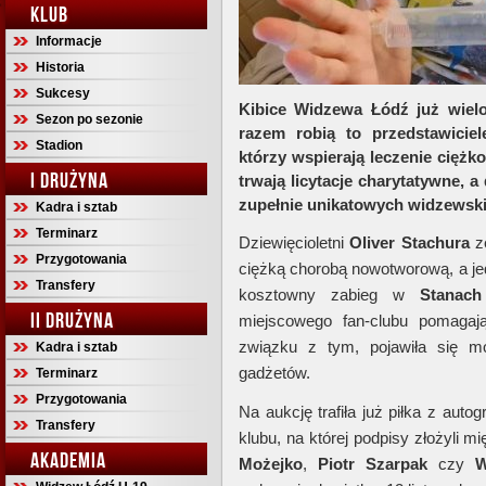
KLUB
Informacje
Historia
Sukcesy
Kibice Widzewa Łódź już wielo
Sezon po sezonie
razem robią to przedstawiciel
Stadion
którzy wspierają leczenie cięż
I DRUŻYNA
trwają licytacje charytatywne, 
zupełnie unikatowych widzewski
Kadra i sztab
Terminarz
Dziewięcioletni
Oliver Stachura
z
Przygotowania
ciężką chorobą nowotworową, a jed
Transfery
kosztowny zabieg w
Stanach
II DRUŻYNA
miejscowego fan-clubu pomagaj
związku z tym, pojawiła się mo
Kadra i sztab
gadżetów.
Terminarz
Przygotowania
Na aukcję trafiła już piłka z aut
Transfery
klubu, na której podpisy złożyli m
AKADEMIA
Możejko
,
Piotr Szarpak
czy
W