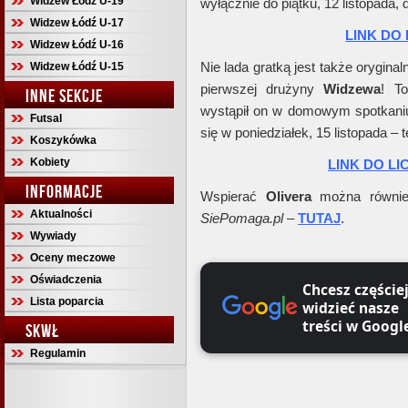
Widzew Łódź U-19
wyłącznie do piątku, 12 listopada, 
Widzew Łódź U-17
LINK DO 
Widzew Łódź U-16
Nie lada gratką jest także orygina
Widzew Łódź U-15
pierwszej drużyny
Widzewa
! T
INNE SEKCJE
wystąpił on w domowym spotkan
Futsal
się w poniedziałek, 15 listopada – 
Koszykówka
Kobiety
LINK DO LI
INFORMACJE
Wspierać
Olivera
można również
Aktualności
SiePomaga.pl
–
TUTAJ
.
Wywiady
Oceny meczowe
Oświadczenia
Chcesz częście
Lista poparcia
widzieć nasze
treści w Googl
SKWŁ
Regulamin