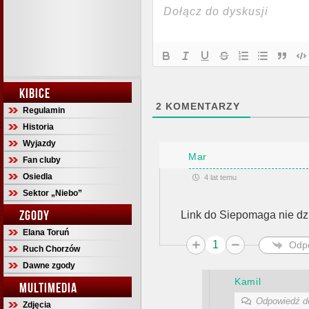
KIBICE
2
KOMENTARZY
Regulamin
Historia
Wyjazdy
Mar
Fan cluby
Osiedla
4 lat temu
Sektor „Niebo”
ZGODY
Link do Siepomaga nie dzi
Elana Toruń
1
Odp
Ruch Chorzów
Dawne zgody
Kamil
MULTIMEDIA
Odpowiedź 
Zdjęcia