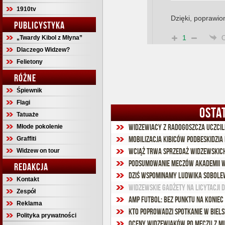
1910tv
Dzięki, poprawio
PUBLICYSTYKA
1
„Twardy Kibol z Młyna”
Dlaczego Widzew?
Felietony
RÓŻNE
Śpiewnik
Flagi
OSTA
Tatuaże
Widzewiacy z Radogoszcza uczcili
Młode pokolenie
Mobilizacja kibiców Podbeskidzia
Graffiti
Wciąż trwa sprzedaż widzewskich
Widzew on tour
Podsumowanie meczów Akademii W
REDAKCJA
Dziś wspominamy Ludwika Sobolew
Kontakt
Widzewskie gadżety na licytacji d
Zespół
Amp futbol: Bez punktu na koniec
Reklama
Kto poprowadzi spotkanie w Biels
Polityka prywatności
Oceny widzewiaków po meczu z Mi