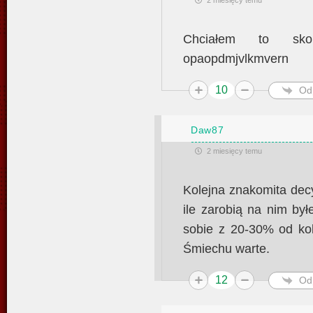
2 miesięcy temu
Chciałem to sk
opaopdmjvlkmvern
10
Od
Daw87
2 miesięcy temu
Kolejna znakomita de
ile zarobią na nim by
sobie z 20-30% od kol
Śmiechu warte.
12
Od