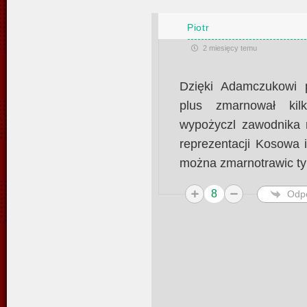
Piotr
2 miesięcy temu
Dzięki Adamczukowi p
plus zmarnował kilk
wypożyczl zawodnika m
reprezentacji Kosowa 
można zmarnotrawic ty
8
Odp