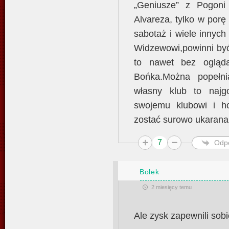
„Geniusze” z Pogoni 
Alvareza, tylko w porę
sabotaż i wiele innyc
Widzewowi,powinni być
to nawet bez ogląda
Bońka.Można popełni
własny klub to najg
swojemu klubowi i h
zostać surowo ukarana
7
Odp
Bolek
2 miesięcy temu
Ale zysk zapewnili sob