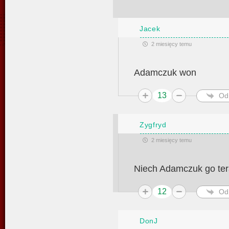
Jacek
2 miesięcy temu
Adamczuk won
13
Od
Zygfryd
2 miesięcy temu
Niech Adamczuk go te
12
Od
DonJ