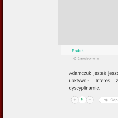
Radek
2 miesięcy temu
Adamczuk jesteś jes
uaktywnił. Interes
dyscyplinarnie.
5
Odp