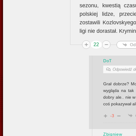
sezonu, kwestią czas
polskiej lidze, prze
zostawili Kozlovskyeg
ligi nie dorastał. Krymina
22
Od
DoT
Odpowiedź 
Grał dobrze? Mo
wygląda na tak
dobry ale.. nie 
coś pokazywał al
-3
Zbigniew