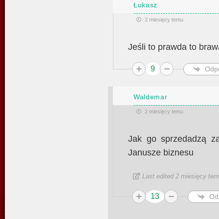
Łukasz
2 miesięcy temu
Jeśli to prawda to braw
9
Odp
Waldemar
2 miesięcy temu
Jak go sprzedadzą z
Janusze biznesu
Last edited 2 miesięcy te
13
Od