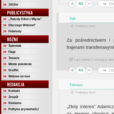
40
Od
1910tv
PUBLICYSTYKA
Sęk
„Twardy Kibol z Młyna”
Dlaczego Widzew?
2 miesięcy temu
Felietony
RÓŻNE
Za pośrednictwem i 
Śpiewnik
frajerami transferowymi
Flagi
Tatuaże
Last edited 2 miesięcy te
Młode pokolenie
44
Od
Graffiti
Widzew on tour
REDAKCJA
Tomasz
Kontakt
2 miesięcy temu
Zespół
Reklama
„Złoty interes” Adamc
Polityka prywatności
za lewego obrońcę t