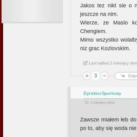
Jakos tez nikt sie o 
jeszcze na nim.
Wierze, ze Maslo ko
Chengiem.
Mimo wszystko wolalb
niz grac Kozlovskim.
Last edited 2 miesięcy te
3
Odp
DyrektorSportowy
2 miesięcy temu
Zawsze miałem łeb do 
po to, aby się woda nie 