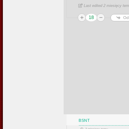
Last edited 2 miesięcy te
18
Od
BSNT