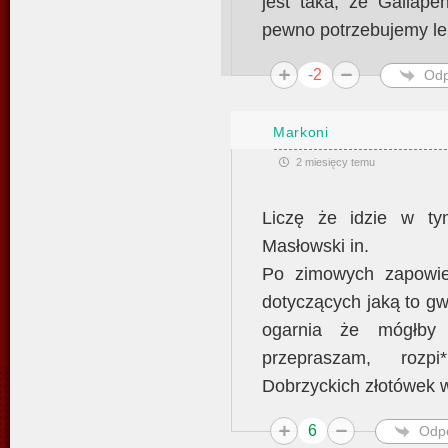
jest taka, że Gallape
pewno potrzebujemy lep
-2
Odp
Markoni
2 miesięcy temu
Liczę że idzie w ty
Masłowski in.
Po zimowych zapowie
dotyczących jaką to gw
ogarnia że mógłby
przepraszam, rozp
Dobrzyckich złotówek 
6
Odp