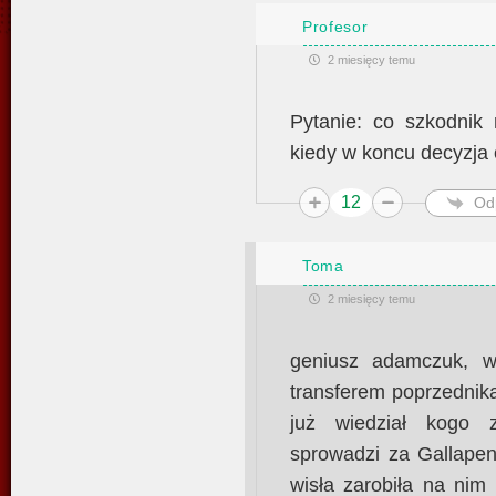
Profesor
2 miesięcy temu
Pytanie: co szkodnik 
kiedy w koncu decyzja 
12
Od
Toma
2 miesięcy temu
geniusz adamczuk, wy
transferem poprzednik
już wiedział kogo 
sprowadzi za Gallapen
wisła zarobiła na nim