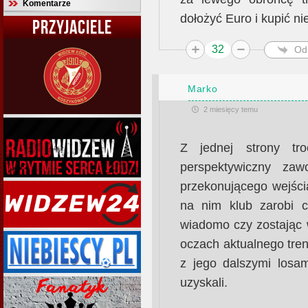
Komentarze
dołożyć Euro i kupić n
PRZYJACIELE
32
Od
Marko
2 miesięcy temu
Z jednej strony t
perspektywiczny zaw
przekonującego wejści
na nim klub zarobi c
wiadomo czy zostając 
oczach aktualnego tre
z jego dalszymi losa
uzyskali.