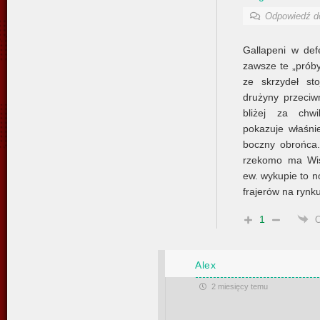
Odpowiedź 
Gallapeni w def
zawsze te „prób
ze skrzydeł st
drużyny przeciw
bliżej za chwi
pokazuje właśni
boczny obrońca.
rzekomo ma Wis
ew. wykupie to n
frajerów na rynk
1
Alex
2 miesięcy temu