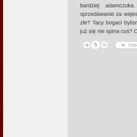
bardziej adamczuk
sprzedawanie za większ
złe? Tacy bogaci bylis
już się nie spina coś?
5
Odp