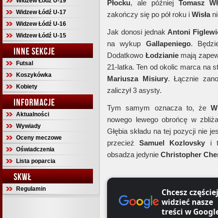
Widzew Łódź U-19
Płocku
, ale później
Tomasz Wł
Widzew Łódź U-17
zakończy się po pół roku i
Wisła
ni
Widzew Łódź U-16
Jak donosi jednak
Antoni Figlewi
Widzew Łódź U-15
na wykup
Gallapeniego
. Będzi
INNE SEKCJE
Dodatkowo
Łodzianie
mają zapewn
Futsal
21-latka. Ten od okolic marca na 
Koszykówka
Mariusza Misiury
. Łącznie zan
Kobiety
zaliczył 3 asysty.
INFORMACJE
Tym samym oznacza to, że
W
Aktualności
nowego lewego obrońcę w zbliża
Wywiady
Głębia składu na tej pozycji nie j
Oceny meczowe
przecież
Samuel
Kozlovsky
i t
Oświadczenia
obsadza jedynie
Christopher
Che
Lista poparcia
SKWŁ
Regulamin
Chcesz częście
widzieć nasze
treści w Googl