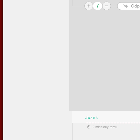
7
Odp
Juzek
2 miesięcy temu