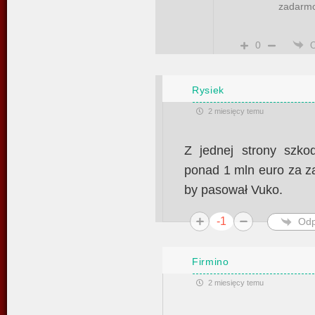
zadarm
0
Rysiek
2 miesięcy temu
Z jednej strony szk
ponad 1 mln euro za z
by pasował Vuko.
-1
Odp
Firmino
2 miesięcy temu