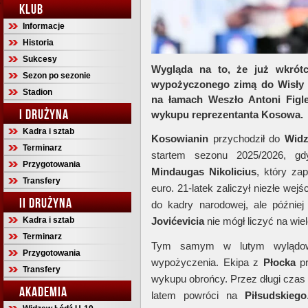
KLUB
Informacje
Historia
Sukcesy
Wygląda na to, że już wkrótce
Sezon po sezonie
wypożyczonego zimą do Wisły P
Stadion
na łamach Weszło Antoni Figle
I DRUŻYNA
wykupu reprezentanta Kosowa.
Kadra i sztab
Kosowianin
przychodził do
Wid
Terminarz
startem sezonu 2025/2026, gd
Przygotowania
Mindaugas
Nikolicius
, który za
Transfery
euro. 21-latek zaliczył niezłe wej
II DRUŻYNA
do kadry narodowej, ale późnie
Kadra i sztab
Jovićevicia
nie mógł liczyć na wiel
Terminarz
Tym samym w lutym wyląd
Przygotowania
wypożyczenia. Ekipa z
Płocka
pr
Transfery
wykupu obrońcy. Przez długi czas 
AKADEMIA
latem powróci na
Piłsudskiego