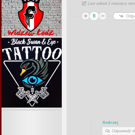
Last edited 2 miesięcy te
8
Odp
Andrzej
Odpowiedź 