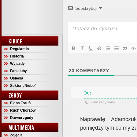
Subskrybuj
KIBICE
Regulamin
Historia
Wyjazdy
33
KOMENTARZY
Fan cluby
Osiedla
Sektor „Niebo”
Out
ZGODY
2 miesięcy temu
Elana Toruń
Ruch Chorzów
Dawne zgody
Naprawdę Adamczuk
MULTIMEDIA
pomiędzy tym co my zar
Zdjęcia