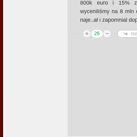
800k euro i 15% za 
wyceniliśmy na 8 mln 
naje..ał i zapomnial do
26
Od