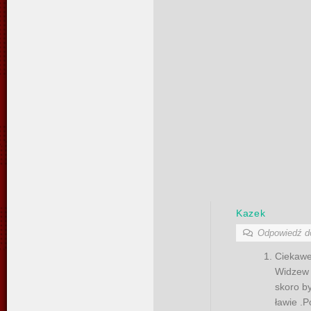
Kazek
Odpowiedź 
Ciekawe
Widzew 
skoro b
ławie .P