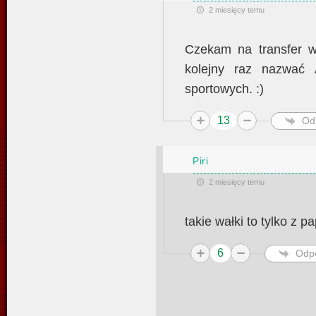
2 miesięcy temu
Czekam na transfer 
kolejny raz nazwać
sportowych. :)
13
Od
Piri
2 miesięcy temu
takie wałki to tylko z 
6
Odp