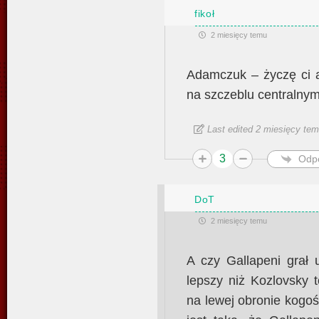
fikoł
2 miesięcy temu
Adamczuk – życzę ci a
na szczeblu centralnym
Last edited 2 miesięcy tem
3
Odp
DoT
2 miesięcy temu
A czy Gallapeni grał 
lepszy niż Kozlovsky 
na lewej obronie kogo