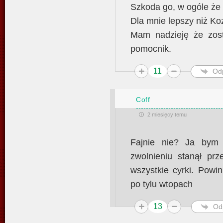
Szkoda go, w ogóle że 
Dla mnie lepszy niż Ko
Mam nadzieję że zost
pomocnik.
11
Od
Coff
2 miesięcy temu
Fajnie nie? Ja bym
zwolnieniu stanął prz
wszystkie cyrki. Powi
po tylu wtopach
13
Od