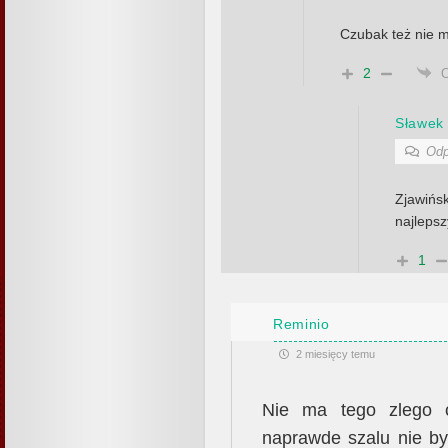
Czubak też nie m
2
Sławek
Odp
Zjawińsk
najlepsz
1
Reminio
2 miesięcy temu
Nie ma tego zlego 
naprawde szalu nie by