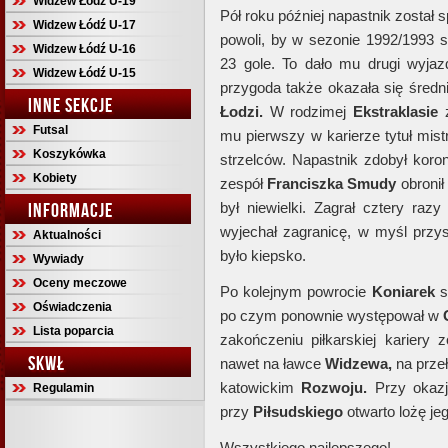
Widzew Łódź U-19
Pół roku później napastnik został
Widzew Łódź U-17
powoli, by w sezonie 1992/1993 s
Widzew Łódź U-16
23 gole. To dało mu drugi wyj
Widzew Łódź U-15
przygoda także okazała się średn
INNE SEKCJE
Łodzi.
W rodzimej
Ekstraklasie
z
Futsal
mu pierwszy w karierze tytuł mist
Koszykówka
strzelców. Napastnik zdobył koron
Kobiety
zespół
Franciszka Smudy
obronił
INFORMACJE
był niewielki. Zagrał cztery raz
wyjechał zagranicę, w myśl przys
Aktualności
było kiepsko.
Wywiady
Oceny meczowe
Po kolejnym powrocie
Koniarek
s
Oświadczenia
po czym ponownie występował w
Lista poparcia
zakończeniu piłkarskiej kariery 
SKWŁ
nawet na ławce
Widzewa,
na przeł
katowickim
Rozwoju.
Przy okaz
Regulamin
przy
Piłsudskiego
otwarto lożę jeg
Wszystkiego najlepszego!