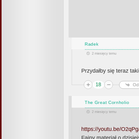
Radek
2 miesięcy temu
Przydałby się teraz taki
18
Od
The Great Cornholio
2 miesięcy temu
https://youtu.be/O2q
Fajny materiał o dzisiej