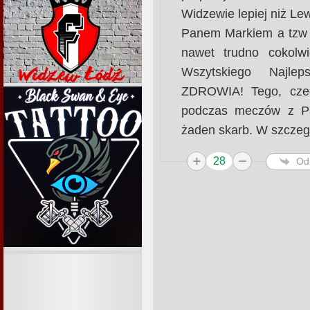
Widzewie lepiej niż L
Panem Markiem a tzw p
nawet trudno cokolw
Wszytskiego Najle
ZDROWIA! Tego, czeg
podczas meczów z Pa
żaden skarb. W szczeg
28
Od