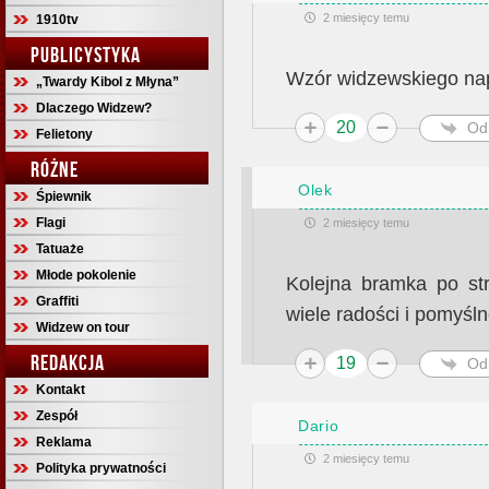
2 miesięcy temu
1910tv
PUBLICYSTYKA
Wzór widzewskiego na
„Twardy Kibol z Młyna”
Dlaczego Widzew?
20
Od
Felietony
RÓŻNE
Olek
Śpiewnik
Flagi
2 miesięcy temu
Tatuaże
Młode pokolenie
Kolejna bramka po str
Graffiti
wiele radości i pomyśln
Widzew on tour
REDAKCJA
19
Od
Kontakt
Zespół
Dario
Reklama
2 miesięcy temu
Polityka prywatności