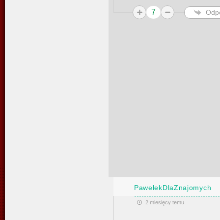
7
Odp
PawełekDlaZnajomych
2 miesięcy temu