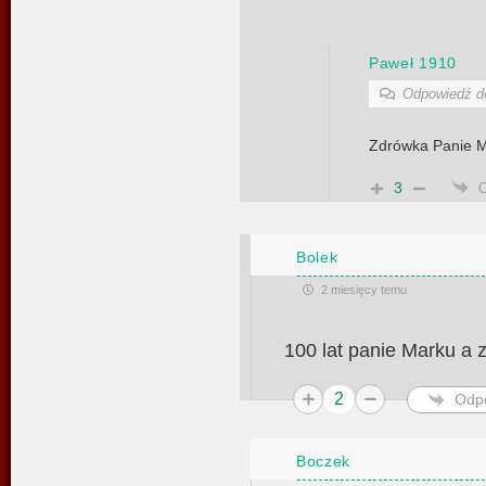
Paweł 1910
Odpowiedź 
Zdrówka Panie 
3
Bolek
2 miesięcy temu
100 lat panie Marku a 
2
Odp
Boczek