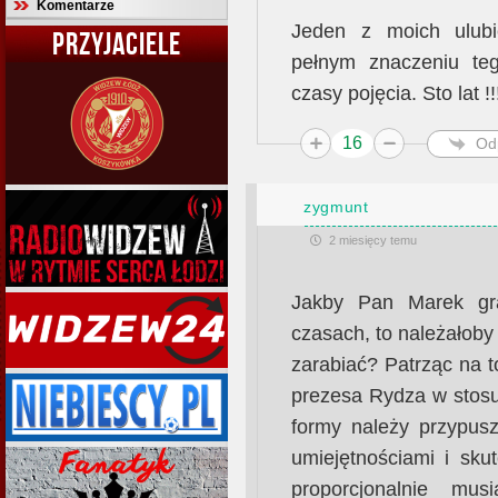
Komentarze
Jeden z moich ulubi
PRZYJACIELE
pełnym znaczeniu te
czasy pojęcia. Sto lat !!
16
Od
zygmunt
2 miesięcy temu
Jakby Pan Marek gra
czasach, to należałoby 
zarabiać? Patrząc na to
prezesa Rydza w stosu
formy należy przypus
umiejętnościami i sku
proporcjonalnie mus