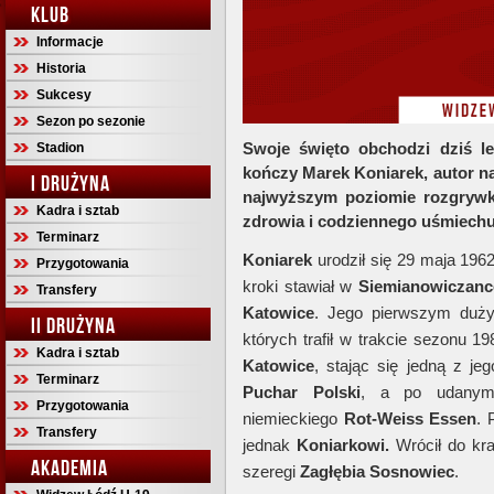
KLUB
Informacje
Historia
Sukcesy
Sezon po sezonie
Swoje święto obchodzi dziś le
Stadion
kończy Marek Koniarek, autor na
I DRUŻYNA
najwyższym poziomie rozgrywk
Kadra i sztab
zdrowia i codziennego uśmiechu
Terminarz
Koniarek
urodził się 29 maja 196
Przygotowania
kroki stawiał w
Siemianowiczanc
Transfery
Katowice
. Jego pierwszym duż
II DRUŻYNA
których trafił w trakcie sezonu 1
Kadra i sztab
Katowice
, stając się jedną z je
Terminarz
Puchar Polski
, a po udanym 
Przygotowania
niemieckiego
Rot-Weiss Essen
. 
Transfery
jednak
Koniarkowi.
Wrócił do kra
AKADEMIA
szeregi
Zagłębia Sosnowiec
.