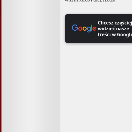
Chcesz częście
widzieć nasze
treści w Googl