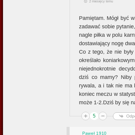
2 miesięcy temu
Pamiętam. Mógł być w 
zadawać sobie pytanie, 
nagle piłka w polu kar
dostawiający nogę dwa
Co z tego, że nie były 
określało koniarkowym
niejednokrotnie decy
dziś co mamy? Niby p
rywala, a i tak nie ma
koniec meczu w statys
może 1-2.Dziś by się n
5
Odp
Paweł 1910