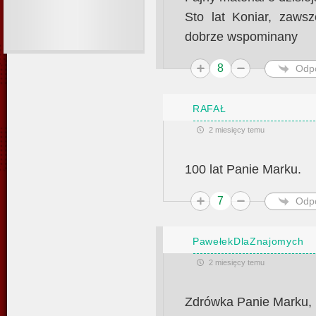
Sto lat Koniar, zawsz
dobrze wspominany
8
Odp
RAFAŁ
2 miesięcy temu
100 lat Panie Marku.
7
Odp
PawełekDlaZnajomych
2 miesięcy temu
Zdrówka Panie Marku, 