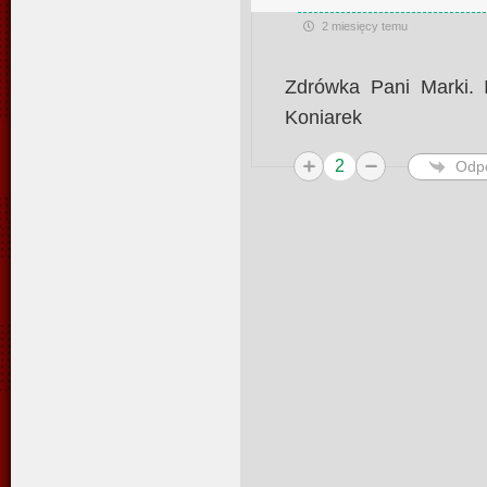
2 miesięcy temu
Zdrówka Pani Marki. 
Koniarek
2
Odp