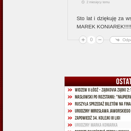
2 miesięcy temu
Sto lat i dziękuję za
MAREK KONIAREK!!!!!
0
Odp
OSTA
Widzew II Łódź - Ząbkovia Ząbki 2:1
Ruszyła sprzedaż biletów na fin
Urodziny Mirosława Jaworskiego
Zapowiedź 34. kolejki III ligi
Urodziny Marka Koniarka