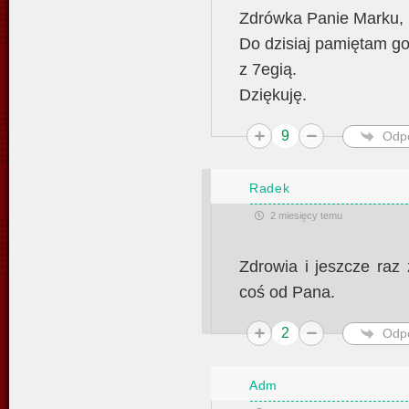
Zdrówka Panie Marku, 
Do dzisiaj pamiętam g
z 7egią.
Dziękuję.
9
Odp
Radek
2 miesięcy temu
Zdrowia i jeszcze raz
coś od Pana.
2
Odp
Adm